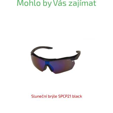
Mohlo by Vás zajímat
CP148
Sluneční brýle SPCP21 black
Sl