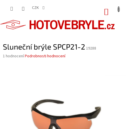
Přejít
na
CZK
NÁKUP
obsah
KOŠÍK
Sluneční brýle SPCP21-2
19288
Průměrné
1 hodnocení
Podrobnosti hodnocení
hodnocení
produktu
je
5,0
z
5
hvězdiček.