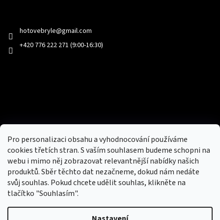
Kontakt
hotovebryle
@
gmail.com
+420 776 222 271 (9:00-16:30)
Facebook
Přijímáme online platby
Pro personalizaci obsahu a vyhodnocování používáme
cookies třetích stran. S vaším souhlasem budeme schopni na
webu i mimo něj zobrazovat relevantnější nabídky našich
produktů. Sběr těchto dat nezačneme, dokud nám nedáte
svůj souhlas. Pokud chcete udělit souhlas, klikněte na
tlačítko "Souhlasím".
Nový obchod s batohy, cestovními zavazadly, tašky a peněženky
Nastavení