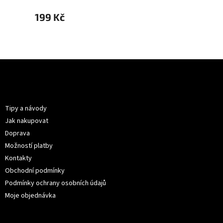
199 Kč
199 K
Z
á
p
Informace pro vás
a
t
Tipy a návody
í
Jak nakupovat
Doprava
Možností platby
Kontakty
Obchodní podmínky
Podmínky ochrany osobních údajů
Moje objednávka