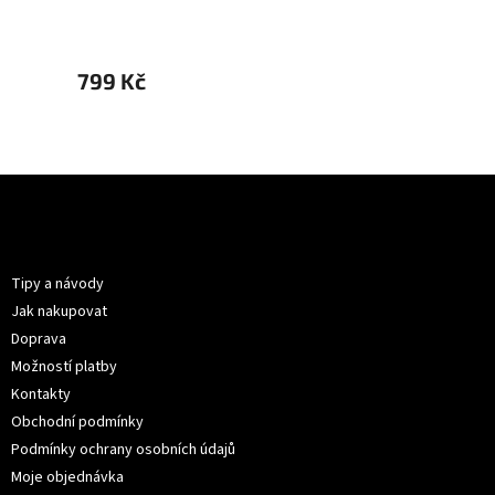
799 Kč
879 
Z
á
p
Informace pro vás
a
t
Tipy a návody
í
Jak nakupovat
Doprava
Možností platby
Kontakty
Obchodní podmínky
Podmínky ochrany osobních údajů
Moje objednávka