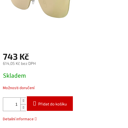
743 Kč
614,05 Kč bez DPH
Měrná
Skladem
cena:
Možnosti doručení
Přidat do košíku
Detailní informace