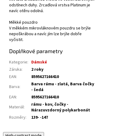
odstínech duhy. Zrcadlová vrstva Platinum je
navíc otěru odolná.
Měkké pouzdro
V měkkém mikrovláknovém pouzdru se brýle
nepoškrábou a navíc jím lze brýle dobře
vyčistit.
Doplňkové parametry
Kategorie
:
Dámské
Záruka
:
2 roky
EAN
:
8595627166410
Barva rámu - zlatá, Barva čočky
Barva
:
- šedá
EAN
:
8595627166410
rámu - kov, čočky -
Materiál
:
Nárazuvzdorný polykarbonát
Rozměry
:
139- -147
High-contrast mode