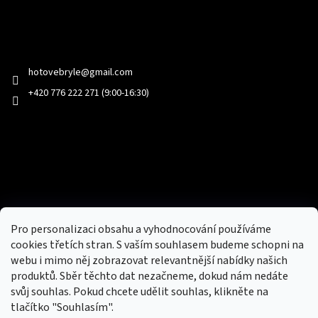
Kontakt
hotovebryle
@
gmail.com
+420 776 222 271 (9:00-16:30)
Facebook
Přijímáme online platby
Pro personalizaci obsahu a vyhodnocování používáme
cookies třetích stran. S vaším souhlasem budeme schopni na
webu i mimo něj zobrazovat relevantnější nabídky našich
produktů. Sběr těchto dat nezačneme, dokud nám nedáte
svůj souhlas. Pokud chcete udělit souhlas, klikněte na
tlačítko "Souhlasím".