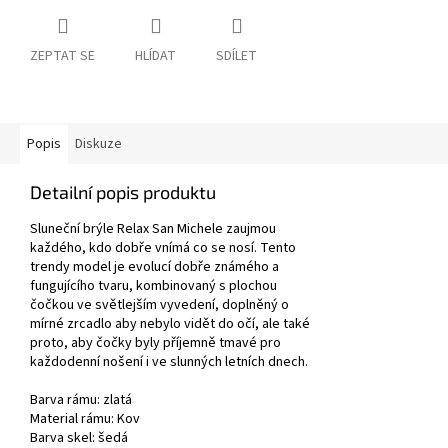
ZEPTAT SE
HLÍDAT
SDÍLET
Popis
Diskuze
Detailní popis produktu
Sluneční brýle Relax San Michele zaujmou
každého, kdo dobře vnímá co se nosí. Tento
trendy model je evolucí dobře známého a
fungujícího tvaru, kombinovaný s plochou
čočkou ve světlejším vyvedení, doplněný o
mírné zrcadlo aby nebylo vidět do očí, ale také
proto, aby čočky byly příjemně tmavé pro
každodenní nošení i ve slunných letních dnech.
Barva rámu: zlatá
Material rámu:
Kov
Barva skel: šedá