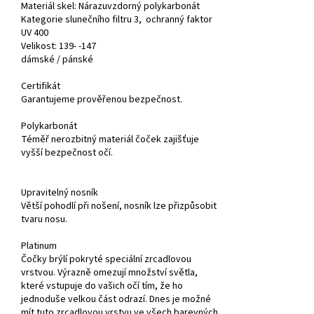
Materiál skel: Nárazuvzdorný polykarbonát
Kategorie slunečního filtru 3, ochranný faktor
UV 400
Velikost
: 139- -147
dámské /
pánské
Certifikát
Garantujeme prověřenou bezpečnost.
Polykarbonát
Téměř nerozbitný materiál čoček zajišťuje
vyšší bezpečnost očí.
Upravitelný nosník
Větší pohodlí při nošení, nosník lze přizpůsobit
tvaru nosu.
Platinum
Čočky brýlí pokryté speciální zrcadlovou
vrstvou. Výrazně omezují množství světla,
které vstupuje do vašich očí tím, že ho
jednoduše velkou část odrazí. Dnes je možné
mít tuto zrcadlovou vrstvu ve všech barevných