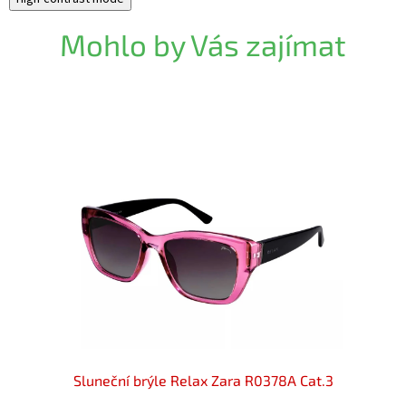
Mohlo by Vás zajímat
0355C
Sluneční brýle Relax Zara R0378A Cat.3
SLU