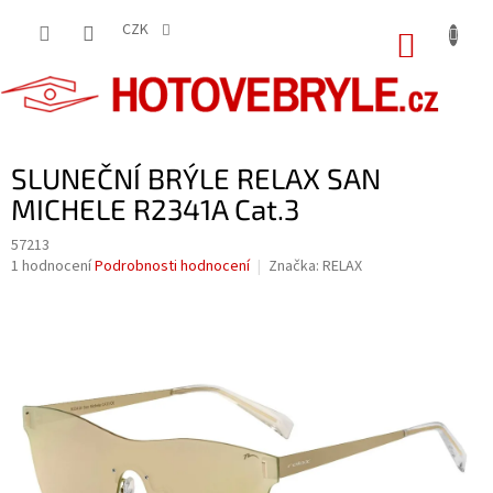
Přejít
na
CZK
NÁKUP
obsah
KOŠÍK
SLUNEČNÍ BRÝLE RELAX SAN
MICHELE R2341A Cat.3
57213
Průměrné
1 hodnocení
Podrobnosti hodnocení
Značka:
RELAX
hodnocení
produktu
je
5,0
z
5
hvězdiček.