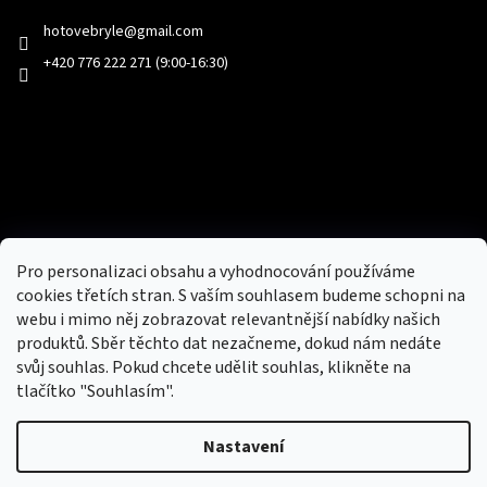
hotovebryle
@
gmail.com
+420 776 222 271 (9:00-16:30)
Facebook
Přijímáme online platby
Pro personalizaci obsahu a vyhodnocování používáme
cookies třetích stran. S vaším souhlasem budeme schopni na
webu i mimo něj zobrazovat relevantnější nabídky našich
produktů. Sběr těchto dat nezačneme, dokud nám nedáte
svůj souhlas. Pokud chcete udělit souhlas, klikněte na
tlačítko "Souhlasím".
Nový obchod s batohy, cestovními zavazadly, tašky a peněženky
Nastavení