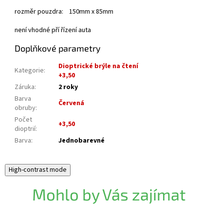
rozměr pouzdra: 150mm x 85mm
není vhodné pří řízení auta
Doplňkové parametry
Dioptrické brýle na čtení
Kategorie
:
+3,50
Záruka
:
2 roky
Barva
Červená
obruby
:
Počet
+3,50
dioptrií
:
Barva
:
Jednobarevné
High-contrast mode
Mohlo by Vás zajímat