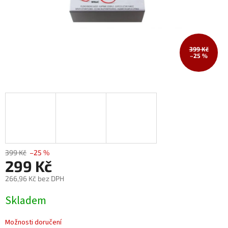
399 Kč
–25 %
399 Kč
–25 %
299 Kč
266,96 Kč bez DPH
Měrná
Skladem
cena:
Možnosti doručení