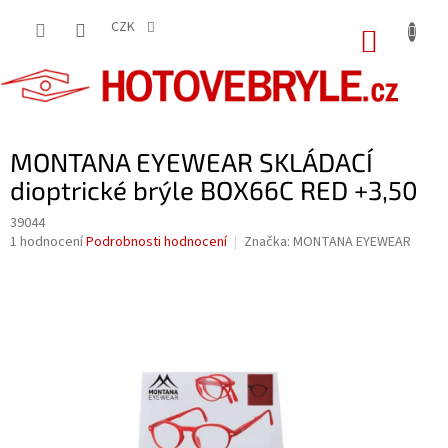
Přejít
na
CZK
NÁKUP
obsah
KOŠÍK
MONTANA EYEWEAR SKLÁDACÍ
dioptrické brýle BOX66C RED +3,50
39044
Průměrné
1 hodnocení
Podrobnosti hodnocení
Značka:
MONTANA EYEWEAR
hodnocení
produktu
je
5,0
z
5
hvězdiček.