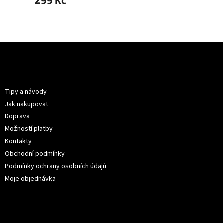
299 Kč
299 
Z
á
p
Informace pro vás
a
t
Tipy a návody
í
Jak nakupovat
Doprava
Možností platby
Kontakty
Obchodní podmínky
Podmínky ochrany osobních údajů
Moje objednávka
Kontakt