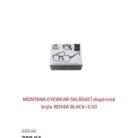
Akce
trické
MONTANA EYEWEAR SKLÁDACÍ dioptrické
MONTA
brýle BOX66 BLACK+3,50
399 Kč
399 Kč