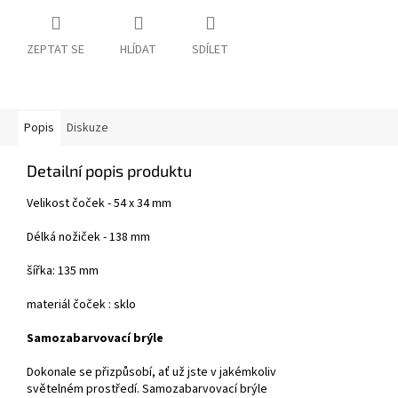
ZEPTAT SE
HLÍDAT
SDÍLET
Popis
Diskuze
Detailní popis produktu
Velikost čoček - 54 x 34 mm
Délká nožiček - 138 mm
šířka: 135 mm
materiál čoček : sklo
Samozabarvovací brýle
Dokonale se přizpůsobí, ať už jste v jakémkoliv
světelném prostředí. Samozabarvovací brýle