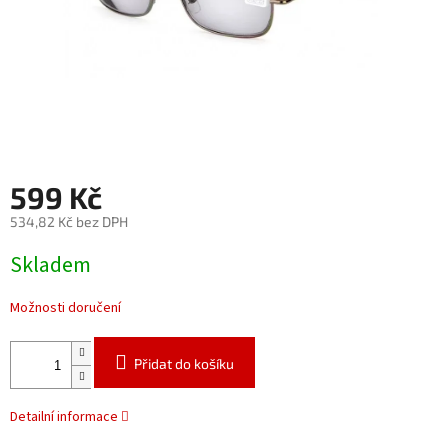
599 Kč
534,82 Kč bez DPH
Měrná
Skladem
cena:
Možnosti doručení
Přidat do košíku
Detailní informace