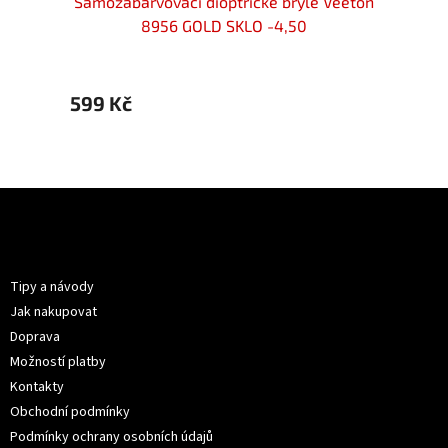
locker
Samozabarvovací dioptrické brýle Veeton
Samoz
-4,50
8956 GOLD SKLO -4,50
599 Kč
599 
Z
á
p
Informace pro vás
a
t
Tipy a návody
í
Jak nakupovat
Doprava
Možností platby
Kontakty
Obchodní podmínky
Podmínky ochrany osobních údajů