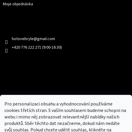
Moje objednávka
Kontakt
hotovebryle
@
gmail.com
+420 776 222 271 (9:00-16:30)
Facebook
Přijímáme online platby
Pro personalizaci obsahu a vyhodnocování používáme
cookies třetích stran. S vaším souhlasem budeme schopni na
webu i mimo něj zobrazovat relevantnější nabídky našich
produktů. Sběr těchto dat nezačneme, dokud nám nedáte
svůj souhlas. Pokud chcete udělit souhlas, klikněte na