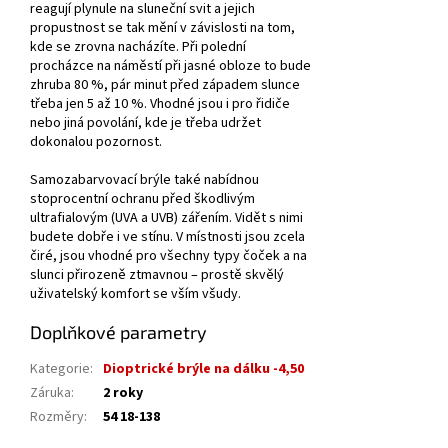
reagují plynule na sluneční svit a jejich
propustnost se tak mění v závislosti na tom,
kde se zrovna nacházíte. Při polední
procházce na náměstí při jasné obloze to bude
zhruba 80 %, pár minut před západem slunce
třeba jen 5 až 10 %. Vhodné jsou i pro řidiče
nebo jiná povolání, kde je třeba udržet
dokonalou pozornost.
Samozabarvovací brýle také nabídnou
stoprocentní ochranu před škodlivým
ultrafialovým (UVA a UVB) zářením. Vidět s nimi
budete dobře i ve stínu. V místnosti jsou zcela
čiré, jsou vhodné pro všechny typy čoček a na
slunci přirozeně ztmavnou – prostě skvělý
uživatelský komfort se vším všudy.
Doplňkové parametry
Kategorie
:
Dioptrické brýle na dálku -4,50
Záruka
:
2 roky
Rozměry
:
54 18-138