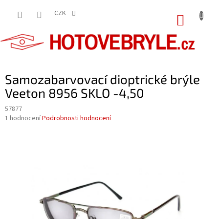
Přejít
na
CZK
NÁKUP
obsah
KOŠÍK
Samozabarvovací dioptrické brýle
Veeton 8956 SKLO -4,50
57877
Průměrné
1 hodnocení
Podrobnosti hodnocení
hodnocení
produktu
je
5,0
z
5
hvězdiček.