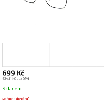
699 Kč
624,11 Kč bez DPH
Měrná
Skladem
cena:
Možnosti doručení