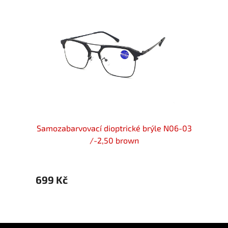
locker
Samozabarvovací dioptrické brýle N06-03
OPTIC
-2,50
/-2,50 brown
di
699 Kč
699 
Z