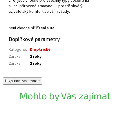
čiré, jsou vhodné pro všechny typy čoček a na
slunci přirozeně ztmavnou – prostě skvělý
uživatelský komfort se vším všudy.
není vhodné pří řízení auta
Doplňkové parametry
Kategorie
:
Dioptrické
Záruka
:
2 roky
Záruka
:
2 roky
High-contrast mode
Mohlo by Vás zajímat