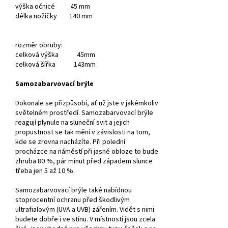
výška očnicé 45 mm
délka nožičky 140 mm
rozměr obruby:
celková výška 45mm
celková šířka 143mm
Samozabarvovací brýle
Dokonale se přizpůsobí, ať už jste v jakémkoliv
světelném prostředí. Samozabarvovací brýle
reagují plynule na sluneční svit a jejich
propustnost se tak mění v závislosti na tom,
kde se zrovna nacházíte. Při polední
procházce na náměstí při jasné obloze to bude
zhruba 80 %, pár minut před západem slunce
třeba jen 5 až 10 %.
Samozabarvovací brýle také nabídnou
stoprocentní ochranu před škodlivým
ultrafialovým (UVA a UVB) zářením. Vidět s nimi
budete dobře i ve stínu. V místnosti jsou zcela