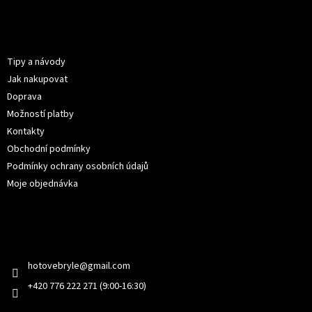
á
p
Informace pro vás
a
t
Tipy a návody
í
Jak nakupovat
Doprava
Možností platby
Kontakty
Obchodní podmínky
Podmínky ochrany osobních údajů
Moje objednávka
Kontakt
hotovebryle
@
gmail.com
+420 776 222 271 (9:00-16:30)