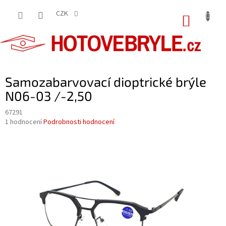
Přejít
na
CZK
NÁKUP
obsah
KOŠÍK
Samozabarvovací dioptrické brýle
N06-03 /-2,50
67291
Průměrné
1 hodnocení
Podrobnosti hodnocení
hodnocení
produktu
je
5,0
z
5
hvězdiček.