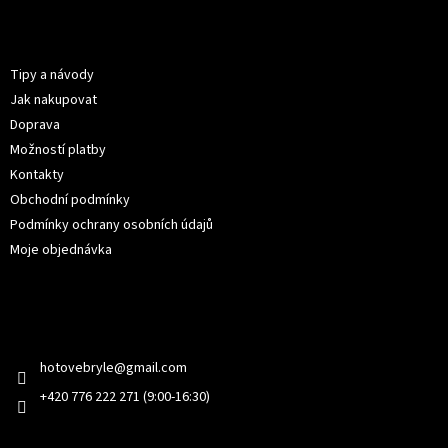
á
p
Informace pro vás
a
t
Tipy a návody
í
Jak nakupovat
Doprava
Možností platby
Kontakty
Obchodní podmínky
Podmínky ochrany osobních údajů
Moje objednávka
Kontakt
hotovebryle
@
gmail.com
+420 776 222 271 (9:00-16:30)