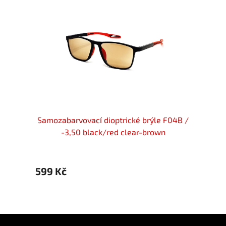
ické
Samozabarvovací dioptrické brýle F04B /
Samoz
nědé
-3,50 black/red clear-brown
599 Kč
599 
Z