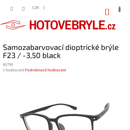
Přejít
na
CZK
NÁKUP
obsah
KOŠÍK
Samozabarvovací dioptrické brýle
F23 / -3,50 black
63793
Průměrné
1 hodnocení
Podrobnosti hodnocení
hodnocení
produktu
je
5,0
z
5
hvězdiček.