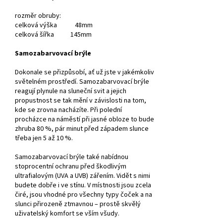
rozměr obruby:
celková výška 48mm
celková šířka 145mm
Samozabarvovací brýle
Dokonale se přizpůsobí, ať už jste v jakémkoliv
světelném prostředí. Samozabarvovací brýle
reagují plynule na sluneční svit a jejich
propustnost se tak mění v závislosti na tom,
kde se zrovna nacházíte. Při polední
procházce na náměstí při jasné obloze to bude
zhruba 80 %, pár minut před západem slunce
třeba jen 5 až 10 %.
Samozabarvovací brýle také nabídnou
stoprocentní ochranu před škodlivým
ultrafialovým (UVA a UVB) zářením. Vidět s nimi
budete dobře i ve stínu. V místnosti jsou zcela
čiré, jsou vhodné pro všechny typy čoček a na
slunci přirozeně ztmavnou – prostě skvělý
uživatelský komfort se vším všudy.