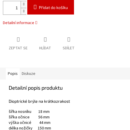
Přidat do košíku
Detailní informace
ZEPTAT SE
HLÍDAT
SDÍLET
Popis
Diskuze
Detailní popis produktu
Dioptrické brýle na krátkozrakost
šířka nosníku 18 mm
šířka očnice 56 mm
výška očnicé 44 mm
délka nožičky 150 mm