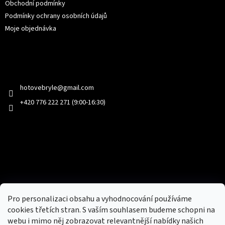
Obchodní podmínky
Podmínky ochrany osobních údajů
Moje objednávka
Kontakt
hotovebryle
@
gmail.com
+420 776 222 271 (9:00-16:30)
Facebook
Přijímáme online platby
Pro personalizaci obsahu a vyhodnocování používáme
cookies třetích stran. S vaším souhlasem budeme schopni na
webu i mimo něj zobrazovat relevantnější nabídky našich