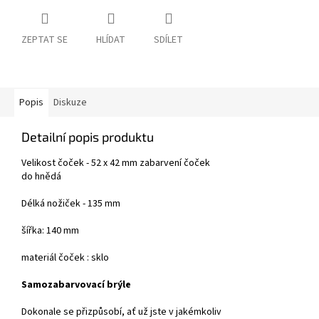
ZEPTAT SE
HLÍDAT
SDÍLET
Popis
Diskuze
Detailní popis produktu
Velikost čoček - 52 x 42 mm zabarvení čoček
do hnědá
Délká nožiček - 135 mm
šířka: 140 mm
materiál čoček : sklo
Samozabarvovací brýle
Dokonale se přizpůsobí, ať už jste v jakémkoliv