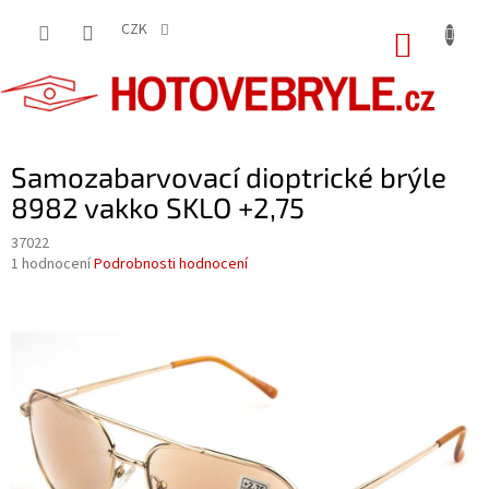
Přejít
na
CZK
NÁKUP
obsah
KOŠÍK
Samozabarvovací dioptrické brýle
8982 vakko SKLO +2,75
37022
Průměrné
1 hodnocení
Podrobnosti hodnocení
hodnocení
produktu
je
5,0
z
5
hvězdiček.