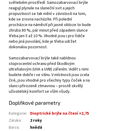
světelném prostředí. Samozabarvovací brýle
reagují plynule na sluneční svit a jejich
propustnost se tak mění v závislosti na tom,
kde se zrovna nacházíte. Při polední
procházce na náměstí při jasné obloze to bude
zhruba 80 %, pár minut před západem slunce
třeba jen 5 až 10 %. Vhodné jsou i pro řidiče
nebo jiná povolání, kde je třeba udržet
dokonalou pozornost.
Samozabarvovací brýle také nabídnou
stoprocentní ochranu před škodlivým
ultrafialovým (UVA a UVB) zářením. Vidět s nimi
budete dobře i ve stínu. V místnosti jsou zcela
čiré, jsou vhodné pro všechny typy čoček a na
slunci přirozeně ztmavnou – prostě skvělý
uživatelský komfort se vším všudy.
Doplňkové parametry
Kategorie
:
Dioptrické brýle na čtení +2,75
Záruka
:
2 roky
Barva
:
hnědá