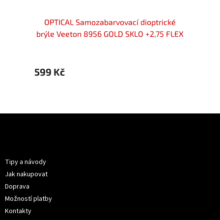
locker
OPTICAL Samozabarvovací dioptrické
OPT
75
brýle Veeton 8956 GOLD SKLO +2,75 FLEX
599 Kč
699 
Z
á
p
Informace pro vás
a
t
Tipy a návody
í
Jak nakupovat
Doprava
Možností platby
Kontakty