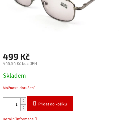
499 Kč
445,54 Kč bez DPH
Měrná
Skladem
cena:
Možnosti doručení
Přidat do košíku
Detailní informace