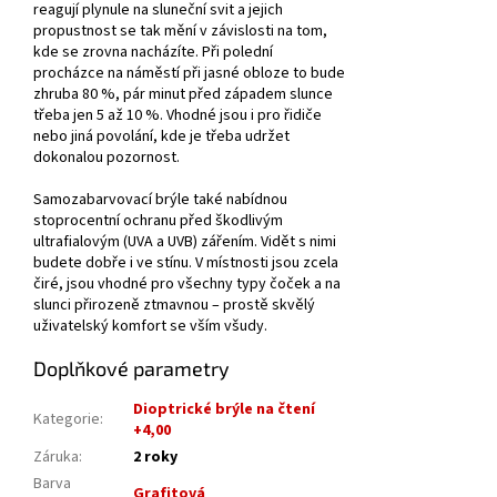
reagují plynule na sluneční svit a jejich
propustnost se tak mění v závislosti na tom,
kde se zrovna nacházíte. Při polední
procházce na náměstí při jasné obloze to bude
zhruba 80 %, pár minut před západem slunce
třeba jen 5 až 10 %. Vhodné jsou i pro řidiče
nebo jiná povolání, kde je třeba udržet
dokonalou pozornost.
Samozabarvovací brýle také nabídnou
stoprocentní ochranu před škodlivým
ultrafialovým (UVA a UVB) zářením. Vidět s nimi
budete dobře i ve stínu. V místnosti jsou zcela
čiré, jsou vhodné pro všechny typy čoček a na
slunci přirozeně ztmavnou – prostě skvělý
uživatelský komfort se vším všudy.
Doplňkové parametry
Dioptrické brýle na čtení
Kategorie
:
+4,00
Záruka
:
2 roky
Barva
Grafitová