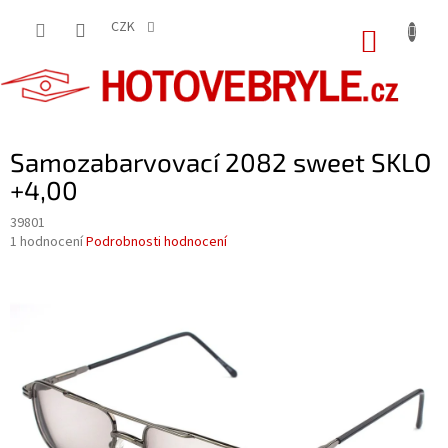
Přejít
na
CZK
NÁKUP
obsah
KOŠÍK
Samozabarvovací 2082 sweet SKLO
+4,00
39801
Průměrné
1 hodnocení
Podrobnosti hodnocení
hodnocení
produktu
je
5,0
z
5
hvězdiček.