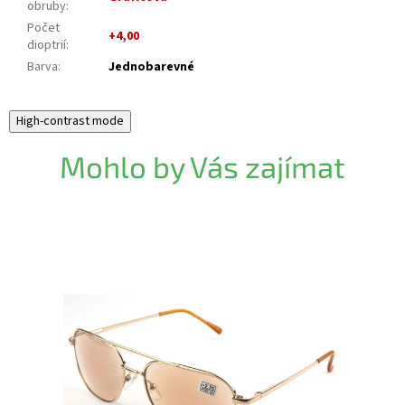
obruby
:
Počet
+4,00
dioptrií
:
Barva
:
Jednobarevné
High-contrast mode
Mohlo by Vás zajímat