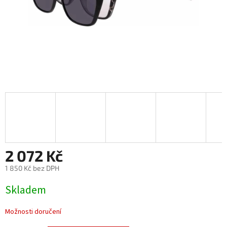
2 072 Kč
1 850 Kč bez DPH
Měrná
Skladem
cena:
Možnosti doručení