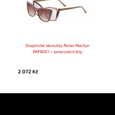
G7260D
Dioptrické obroučky Relax Marilyn
Di
 flex
RM160C1 + polarizační klip
2 072 Kč
2 072
Z
á
p
Informace pro vás
a