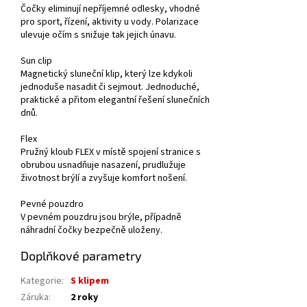
Čočky eliminují nepříjemné odlesky, vhodné
pro sport, řízení, aktivity u vody. Polarizace
ulevuje očím s snižuje tak jejich únavu.
Sun clip
Magnetický sluneční klip, který lze kdykoli
jednoduše nasadit či sejmout. Jednoduché,
praktické a přitom elegantní řešení slunečních
dnů.
Flex
Pružný kloub FLEX v místě spojení stranice s
obrubou usnadňuje nasazení, prudlužuje
životnost brýlí a zvyšuje komfort nošení.
Pevné pouzdro
V pevném pouzdru jsou brýle, případně
náhradní čočky bezpečně uloženy.
Doplňkové parametry
Kategorie
:
S klipem
Záruka
:
2 roky