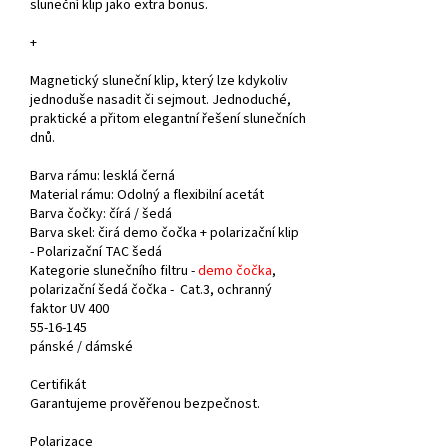
sluneční klip jako extra bonus.
+
Magnetický sluneční klip, který lze kdykoliv
jednoduše nasadit či sejmout. Jednoduché,
praktické a přitom elegantní řešení slunečních
dnů.
Barva rámu:
lesklá
černá
Material rámu:
Odolný a flexibilní acetát
Barva čočky: čírá /
šedá
Barva skel: čirá demo čočka + polarizační klip
-
Polarizační TAC šedá
Kategorie slunečního filtru -
demo čočka
,
polarizační šedá čočka - Cat.3, ochranný
faktor UV 400
55-16-145
pánské /
dámské
Certifikát
Garantujeme prověřenou bezpečnost.
Polarizace