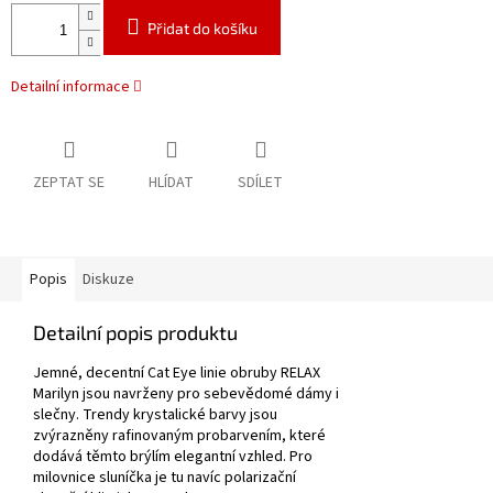
Přidat do košíku
Detailní informace
ZEPTAT SE
HLÍDAT
SDÍLET
Popis
Diskuze
Detailní popis produktu
Jemné, decentní Cat Eye linie obruby RELAX
Marilyn jsou navrženy pro sebevědomé dámy i
slečny. Trendy krystalické barvy jsou
zvýrazněny rafinovaným probarvením, které
dodává těmto brýlím elegantní vzhled. Pro
milovnice sluníčka je tu navíc polarizační