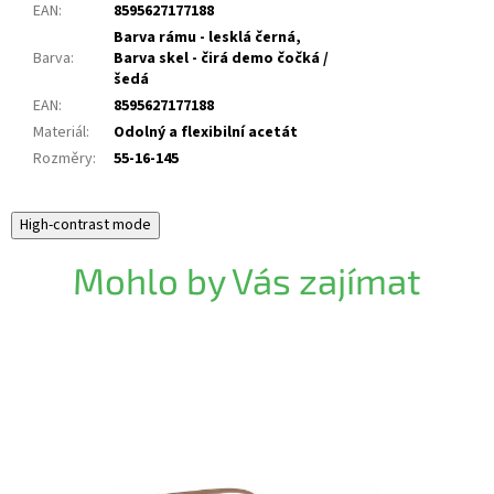
EAN
:
8595627177188
Barva rámu - lesklá černá,
Barva
:
Barva skel - čirá demo čočká /
šedá
EAN
:
8595627177188
Materiál
:
Odolný a flexibilní acetát
Rozměry
:
55-16-145
High-contrast mode
Mohlo by Vás zajímat