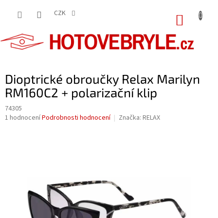
Přejít
na
CZK
NÁKUP
obsah
KOŠÍK
Dioptrické obroučky Relax Marilyn
RM160C2 + polarizační klip
74305
Průměrné
1 hodnocení
Podrobnosti hodnocení
Značka:
RELAX
hodnocení
produktu
je
5,0
z
5
hvězdiček.