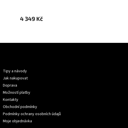
Photochromatická čočka Cat.1-3
4 349 Kč
4 199
Z
á
p
Informace pro vás
a
t
Tipy a návody
í
Jak nakupovat
Doprava
Možností platby
Kontakty
Obchodní podmínky
Podmínky ochrany osobních údajů
Moje objednávka