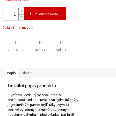
Přidat do košíku
Detailní informace
ZEPTAT SE
HLÍDAT
SDÍLET
Popis
Diskuze
Detailní popis produktu
Synform, vyvinutý ve spolupráci s
profesionálními sportovci a strojními inženýry,
je jedinečným párem brýlí. Díky svým 33
pečlivě vyrobeným a ručně sestaveným
kouskům je Synform plně skládací pár brýlí.