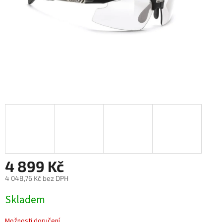
4 899 Kč
4 048,76 Kč bez DPH
Měrná
Skladem
cena:
Možnosti doručení