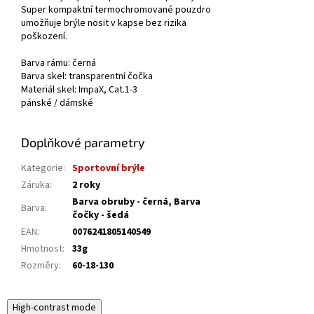
Super kompaktní termochromované pouzdro
umožňuje brýle nosit v kapse bez rizika
poškození.
Barva rámu: černá
Barva skel: transparentní čočka
Materiál skel:
ImpaX, Cat.1-3
pánské / dámské
Doplňkové parametry
Kategorie
:
Sportovní brýle
Záruka
:
2 roky
Barva obruby - černá, Barva
Barva
:
čočky - šedá
EAN
:
0076241805140549
Hmotnost
:
33g
Rozměry
:
60-18-130
High-contrast mode