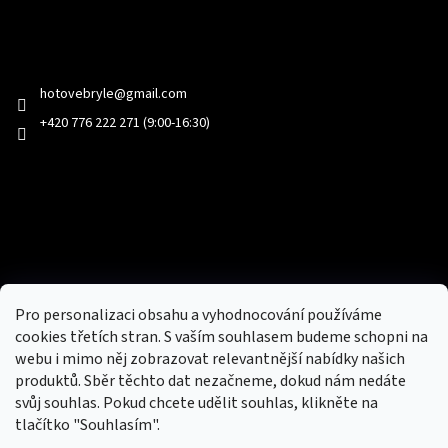
Kontakt
hotovebryle
@
gmail.com
+420 776 222 271 (9:00-16:30)
Facebook
Přijímáme online platby
Pro personalizaci obsahu a vyhodnocování používáme
cookies třetích stran. S vaším souhlasem budeme schopni na
webu i mimo něj zobrazovat relevantnější nabídky našich
produktů. Sběr těchto dat nezačneme, dokud nám nedáte
svůj souhlas. Pokud chcete udělit souhlas, klikněte na
tlačítko "Souhlasím".