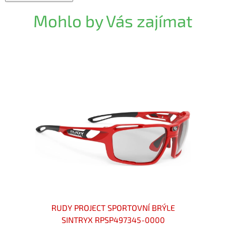
Mohlo by Vás zajímat
WINNER
RUDY PROJECT SPORTOVNÍ BRÝLE
RU
SINTRYX RPSP497345-0000
T