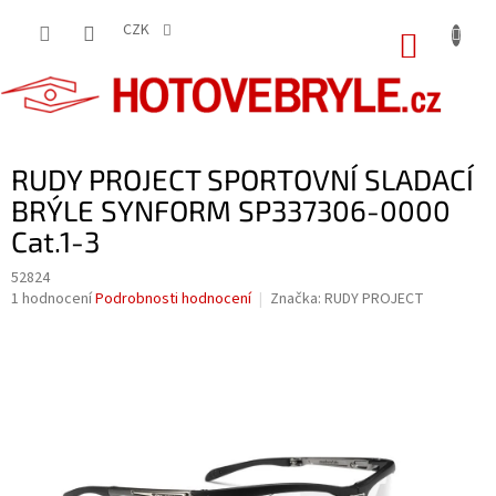
Přejít
na
CZK
NÁKUP
obsah
KOŠÍK
RUDY PROJECT SPORTOVNÍ SLADACÍ
BRÝLE SYNFORM SP337306-0000
Cat.1-3
52824
Průměrné
1 hodnocení
Podrobnosti hodnocení
Značka:
RUDY PROJECT
hodnocení
produktu
je
5,0
z
5
hvězdiček.