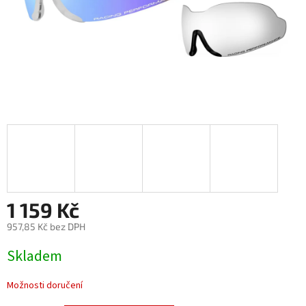
1 159 Kč
957,85 Kč bez DPH
Měrná
Skladem
cena:
Možnosti doručení