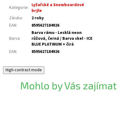
Lyžařské a Snowboardové
Kategorie
:
brýle
Záruka
:
2 roky
EAN
:
8595627184926
Barva rámu - Lesklá neon
Barva
:
růžová, černá / Barva skel - ICE
BLUE PLATINUM + čirá
EAN
:
8595627184926
High-contrast mode
Mohlo by Vás zajímat