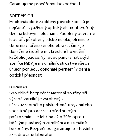
Garantujeme prověřenou bezpečnost.
SOFT VISION
Mnohonásobně zaoblený povrch zorníků je
nejčastěji využívaný optický element tvořený
dvěma kulovými plochami. Zaoblený povrch je
lépe přizpůsobený lidskému oku, eliminuje
deformaci přenášeného obrazu, čímž je
dosaženo čistého nezkresleného vidění
každého jezdce. Výhodou panoramatických
zorníků MiDV je maximální ostrost ve všech
úhlech pohledu, dokonalé periferní vidění a
optická přesnost.
DURAMAX
Spolehlivě bezpečné: Materiál použitý při
výrobě zorníků je vyrobený z
nárazuvzdorného polykarbonátu vyvinutého
speciálně pro ochranu před hrubým
poškozením. Je lehčího až o 20% oproti
běžným plastovým zorníkům a maximálně
bezpečný. Bezpečnost garantuje testování v
akreditované laboratoři.