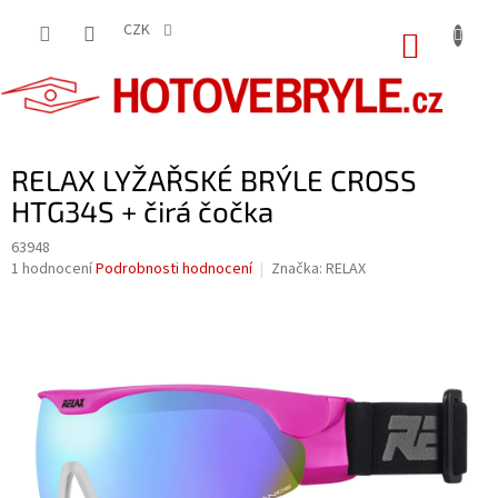
Přejít
na
CZK
NÁKUP
obsah
KOŠÍK
RELAX LYŽAŘSKÉ BRÝLE CROSS
HTG34S + čirá čočka
63948
Průměrné
1 hodnocení
Podrobnosti hodnocení
Značka:
RELAX
hodnocení
produktu
je
5,0
z
5
hvězdiček.