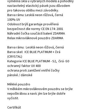
výměnná skla u vybraných modelů a pohodlný
nastavitelný elastický pásek jsou důvodem
pro takovou oblibu mezi závodníky.
Barva rámu:
Lesklá neon růžová, černá
100% UV
Odolnost brýlí garantuje prověřená
bezpečnost dle normy CE EN 174: 2001
Náhradní čočka součástí balení ZDARMA
Relax mikrovláknové pouzdro ZDARMA
Barva rámu: Lesklá neon růžová, černá
Barva skel:
ICE BLUE PLATINUM
+ čirá
(CRYSTAL)
Kategorie ICE BLUE PLATINUM - S2, čirá -S0
ochranný faktor UV 400
ochrana proti zamlžení vnitřní čočky
pánské / dámské
Měkké pouzdro
V měkkém mikrovláknovém pouzdru se brýle
nepoškrábou a navíc jím lze brýle dobře
vyčistit.
Certifikát