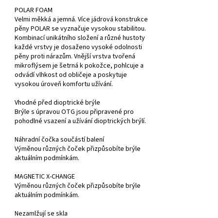
POLAR FOAM
Velmi měkká a jemná. Více jádrová konstrukce
pěny POLAR se vyznačuje vysokou stabilitou.
Kombinací unikátního složení a různé hustoty
každé vrstvy je dosaženo vysoké odolnosti
pěny proti nárazům. Vnější vrstva tvořená
mikroflýsem je šetrná k pokožce, pohlcuje a
odvádí vlhkost od obličeje a poskytuje
vysokou úroveň komfortu užívání.
Vhodné před dioptrické brýle
Brýle s úpravou OTG jsou připravené pro
pohodlné vsazení a užívání dioptrických brýlí.
Náhradní čočka součástí balení
Výměnou různých čoček přizpůsobíte brýle
aktuálním podmínkám.
MAGNETIC X-CHANGE
Výměnou různých čoček přizpůsobíte brýle
aktuálním podmínkám.
Nezamlžují se skla