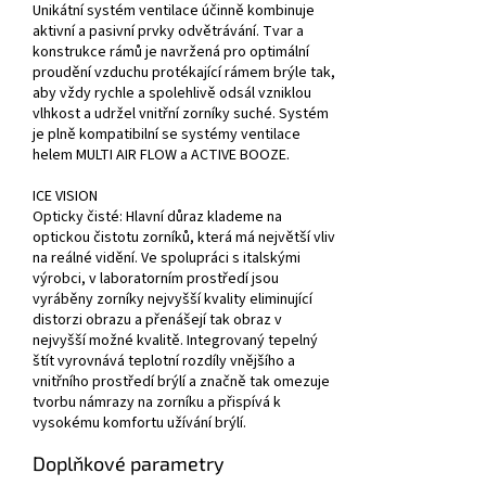
Unikátní systém ventilace účinně kombinuje
aktivní a pasivní prvky odvětrávání. Tvar a
konstrukce rámů je navržená pro optimální
proudění vzduchu protékající rámem brýle tak,
aby vždy rychle a spolehlivě odsál vzniklou
vlhkost a udržel vnitřní zorníky suché. Systém
je plně kompatibilní se systémy ventilace
helem MULTI AIR FLOW a ACTIVE BOOZE.
ICE VISION
Opticky čisté: Hlavní důraz klademe na
optickou čistotu zorníků, která má největší vliv
na reálné vidění. Ve spolupráci s italskými
výrobci, v laboratorním prostředí jsou
vyráběny zorníky nejvyšší kvality eliminující
distorzi obrazu a přenášejí tak obraz v
nejvyšší možné kvalitě. Integrovaný tepelný
štít vyrovnává teplotní rozdíly vnějšího a
vnitřního prostředí brýlí a značně tak omezuje
tvorbu námrazy na zorníku a přispívá k
vysokému komfortu užívání brýlí.
Doplňkové parametry