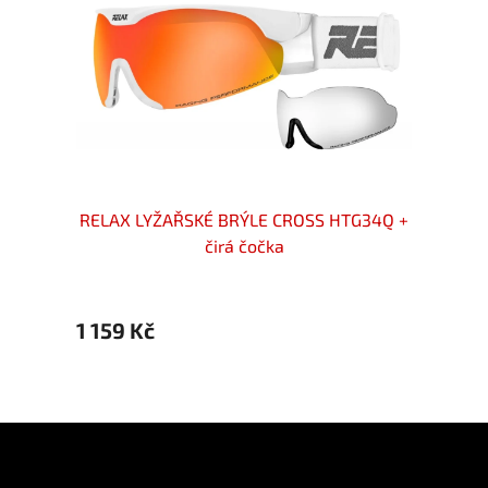
TG49D
RELAX LYŽAŘSKÉ BRÝLE CROSS HTG34Q +
RELA
čirá čočka
1 159 Kč
1 159
Z
á
p