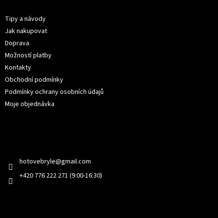
Informace pro vás
a
t
Tipy a návody
í
Jak nakupovat
Doprava
Možností platby
Kontakty
Obchodní podmínky
Podmínky ochrany osobních údajů
Moje objednávka
Kontakt
hotovebryle
@
gmail.com
+420 776 222 271 (9:00-16:30)