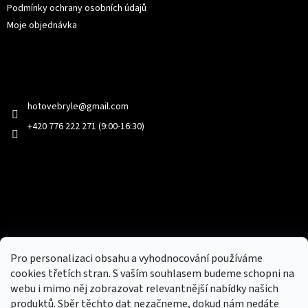
Podmínky ochrany osobních údajů
Moje objednávka
Kontakt
hotovebryle
@
gmail.com
+420 776 222 271 (9:00-16:30)
Facebook
Přijímáme online platby
Pro personalizaci obsahu a vyhodnocování používáme
cookies třetích stran. S vaším souhlasem budeme schopni na
webu i mimo něj zobrazovat relevantnější nabídky našich
produktů. Sběr těchto dat nezačneme, dokud nám nedáte