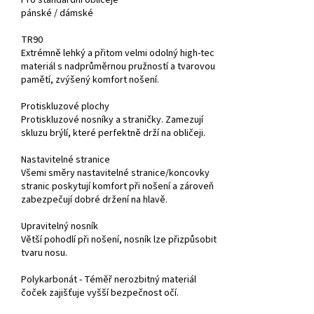
Pro
standardní obličeje
pánské /
dámské
TR90
Extrémně lehký a přitom velmi odolný high-tec
materiál s nadprůměrnou pružností a tvarovou
pamětí, zvýšený komfort nošení.
Protiskluzové plochy
Protiskluzové nosníky a straničky. Zamezují
skluzu brýlí, které perfektně drží na obličeji.
Nastavitelné stranice
Všemi směry nastavitelné stranice/koncovky
stranic poskytují komfort při nošení a zároveň
zabezpečují dobré držení na hlavě.
Upravitelný nosník
Větší pohodlí při nošení, nosník lze přizpůsobit
tvaru nosu.
Polykarbonát - Téměř nerozbitný materiál
čoček zajišťuje vyšší bezpečnost očí.