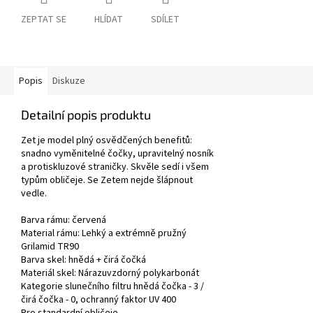
ZEPTAT SE
HLÍDAT
SDÍLET
Popis
Diskuze
Detailní popis produktu
Zet je model plný osvědčených benefitů:
snadno vyměnitelné čočky, upravitelný nosník
a protiskluzové straničky. Skvěle sedí i všem
typům obličeje. Se Zetem nejde šlápnout
vedle.
Barva rámu:
červená
Material rámu:
Lehký a extrémně pružný
Grilamid TR90
Barva skel:
hnědá
+ čirá čočká
Materiál skel: Nárazuvzdorný polykarbonát
Kategorie slunečního filtru
hnědá čočka -
3 /
čirá čočka - 0, ochranný faktor UV 400