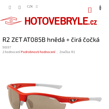
Přejít
na
CZK
NÁKUP
obsah
KOŠÍK
R2 ZET AT085B hnědá + čirá čočká
50337
Průměrné
2 hodnocení
Podrobnosti hodnocení
Značka:
R2
hodnocení
produktu
je
5,0
z
5
hvězdiček.