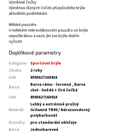
Výměnné čočky
Výměnou různých čoček přizpůsobíte brýle
aktuálním podmínkám.
Měkké pouzdro
V měkkém mikrovláknovém pouzdru se brýle
nepoškrábou a navíc jím lze brýle dobře
vyčistit.
Doplňkové parametry
Kategorie
:
Sportovní brýle
Záruka
:
2 roky
EAN
:
8595627160418
Barva rámu - červená , Barva
Barva
:
skel - hnědá + čirá čočká
EAN
:
8595627160418
Lehký a extrémně pružný
Materiál
:
Grilamid TR90 / Nárazuvzdorný
polykarbonát
Rozměry
:
pro standardní obličeje
Barva
:
Jednobarevné