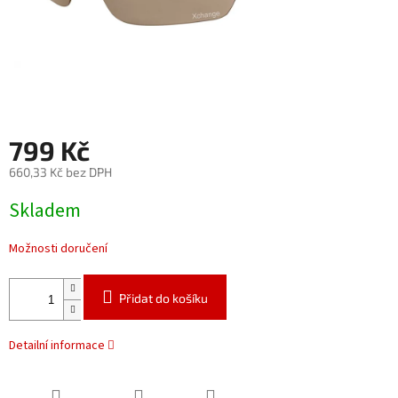
799 Kč
660,33 Kč bez DPH
Měrná
Skladem
cena:
Možnosti doručení
Přidat do košíku
Detailní informace