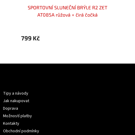
odrá
SPORTOVNÍ SLUNEČNÍ BRÝLE R2 ZET
R2 
AT085A růžová + čirá čočká
799 Kč
1 199
Z
á
p
Informace pro vás
a
t
Tipy a návody
í
Jak nakupovat
Doprava
Možností platby
Kontakty
Obchodní podmínky