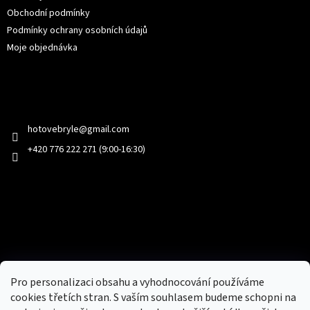
Obchodní podmínky
Podmínky ochrany osobních údajů
Moje objednávka
Kontakt
hotovebryle
@
gmail.com
+420 776 222 271 (9:00-16:30)
Facebook
Přijímáme online platby
Pro personalizaci obsahu a vyhodnocování používáme
cookies třetích stran. S vaším souhlasem budeme schopni na