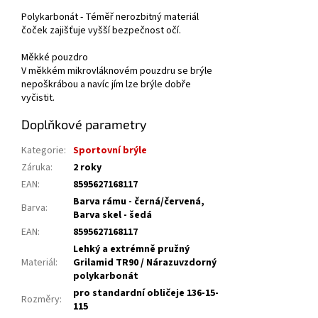
Polykarbonát - Téměř nerozbitný materiál
čoček zajišťuje vyšší bezpečnost očí.
Měkké pouzdro
V měkkém mikrovláknovém pouzdru se brýle
nepoškrábou a navíc jím lze brýle dobře
vyčistit.
Doplňkové parametry
Kategorie
:
Sportovní brýle
Záruka
:
2 roky
EAN
:
8595627168117
Barva rámu - černá/červená,
Barva
:
Barva skel - šedá
EAN
:
8595627168117
Lehký a extrémně pružný
Materiál
:
Grilamid TR90 / Nárazuvzdorný
polykarbonát
pro standardní obličeje 136-15-
Rozměry
:
115