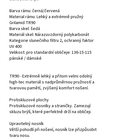
Barva rámu: černá/červená
Material rámu: Lehký a extrémně pružný
Grilamid TR90
Barva skel:
šedá
Materiál skel: Nárazuvzdorný polykarbonát
Kategorie slunečního filtru 2, ochranný faktor
UV 400
Velikost: pro standardní obličeje: 136-15-115
pánské /
dámské
TR90 - Extrémně lehký a přitom velmi odolný
high-tec materiál s nadprůměrnou pružností a
tvarovou pamětí, zvýšený komfort nošení.
Protiskluzové plochy
Protiskluzové nosníky a straničky. Zamezují
skluzu brýlí, které perfektně drží na obličeji.
Upravitelný nosník
Větší pohodlí při nošení, nosník lze přizpůsobit
tvaru nosu.