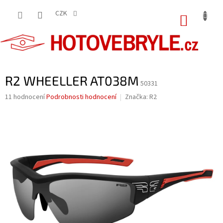
Přejít
na
CZK
NÁKUP
obsah
KOŠÍK
R2 WHEELLER AT038M
50331
Průměrné
11 hodnocení
Podrobnosti hodnocení
Značka:
R2
hodnocení
produktu
je
3,8
z
5
hvězdiček.