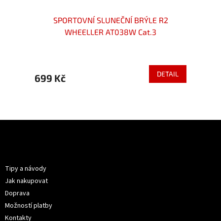
GOG
SPORTOVNÍ SLUNEČNÍ BRÝLE R2
S
WHEELLER AT038W Cat.3
ETAIL
DETAIL
699 Kč
699 
Z
á
p
Informace pro vás
a
t
Tipy a návody
í
Jak nakupovat
Doprava
Možností platby
Kontakty