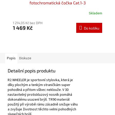
fotochromatická čočka Cat.1-3
Skladem
Průměrné
hodnocení
1 214,05 Kč bez DPH
produktu
1 469 Kč
je
Do košíku
5,0
z
5
hvězdiček.
Popis
Diskuze
Detailní popis produktu
R2 WHEELER je sportovní stylovka, která je
díky plochým a tenkým straničkám super
pohodlná a přitom vůbec neklouže. V 3D
nastavitelný protiskluzový nosník pomáhá
dokonalému usazení brýlí. TR90 materiál
použitý při výrobě rámu zásadně snižuje váhu
a zvyšuje životnost těchto velmi pohodlných
slunečních brýlí.