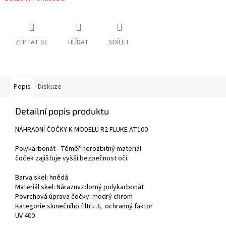
ZEPTAT SE
HLÍDAT
SDÍLET
Popis
Diskuze
Detailní popis produktu
NÁHRADNÍ ČOČKY K MODELU R2 FLUKE AT100
Polykarbonát - Téměř nerozbitný materiál
čoček zajišťuje vyšší bezpečnost očí.
Barva skel:
hnědá
Materiál skel: Nárazuvzdorný polykarbonát
Povrchová úprava čočky:
modrý chrom
Kategorie slunečního filtru 3, ochranný faktor
UV 400