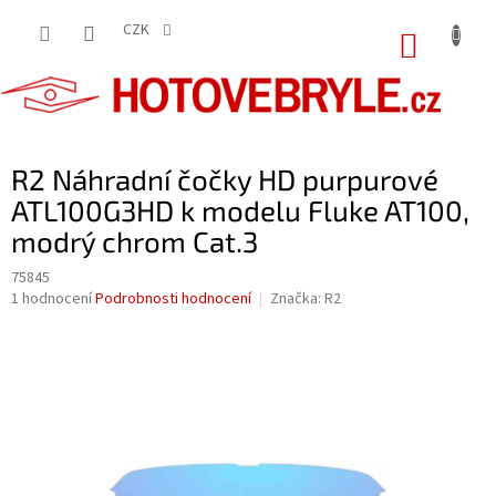
Přejít
na
CZK
NÁKUP
obsah
KOŠÍK
R2 Náhradní čočky HD purpurové
ATL100G3HD k modelu Fluke AT100,
modrý chrom Cat.3
75845
Průměrné
1 hodnocení
Podrobnosti hodnocení
Značka:
R2
hodnocení
produktu
je
5,0
z
5
hvězdiček.