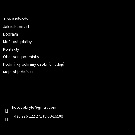
p
Informace pro vás
a
t
Tipy a návody
í
Jak nakupovat
Doprava
Možností platby
Kontakty
Obchodní podmínky
Podmínky ochrany osobních údajů
Moje objednávka
Kontakt
hotovebryle
@
gmail.com
+420 776 222 271 (9:00-16:30)