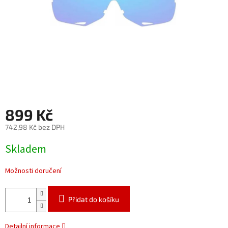
899 Kč
742,98 Kč bez DPH
Měrná
Skladem
cena:
Možnosti doručení
Přidat do košíku
Detailní informace