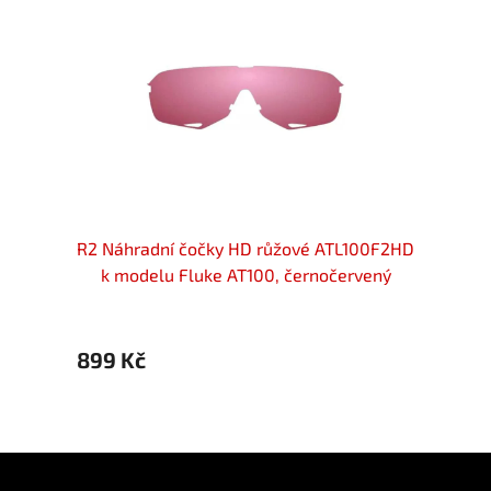
IABLO
R2 Náhradní čočky HD růžové ATL100F2HD
Náhra
0-3
k modelu Fluke AT100, černočervený
Fluk
chrom Cat.3
899 Kč
1 079
Z
á