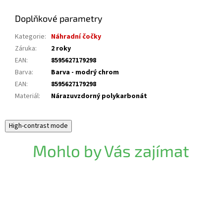
Doplňkové parametry
Kategorie
:
Náhradní čočky
Záruka
:
2 roky
EAN
:
8595627179298
Barva
:
Barva - modrý chrom
EAN
:
8595627179298
Materiál
:
Nárazuvzdorný polykarbonát
High-contrast mode
Mohlo by Vás zajímat