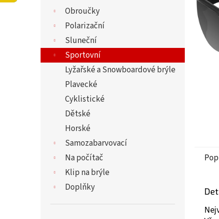
5
í
Obroučky
hvězdi
p
a
Polarizační
n
Sluneční
e
Sportovní
l
Lyžařské a Snowboardové brýle
Plavecké
Cyklistické
Dětské
Horské
Samozabarvovací
Na počítač
Pop
Klip na brýle
Doplňky
Det
Nejv