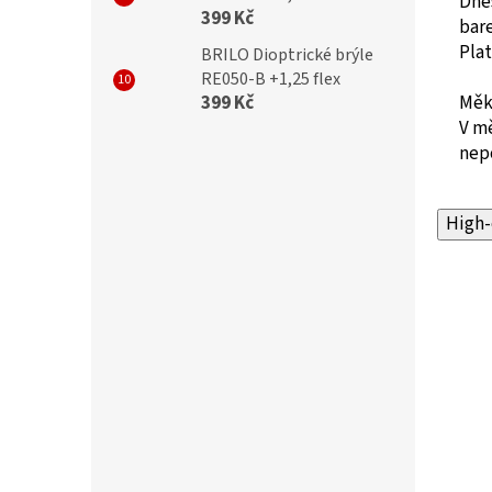
Dnes
399 Kč
bare
Plat
BRILO Dioptrické brýle
RE050-B +1,25 flex
399 Kč
Měk
V m
nepo
High-