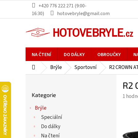
Přejít
+420 776 222 271 (9:00-
na
16:30)
hotovebryle@gmail.com
obsah
NA ČTENÍ
DO DÁLKY
OBROUČKY
N
Brýle
Sportovní
R2 CROWN AT
Domů
P
R2 
o
Přeskočit
s
Kategorie
Průmě
1 hodn
kategorie
t
hodno
r
Brýle
produ
a
Speciální
je
n
5,0
Do dálky
n
z
Na čtení