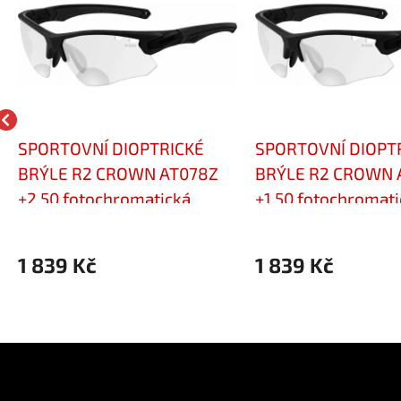
SPORTOVNÍ DIOPTRICKÉ
SPORTOVNÍ DIOPT
BRÝLE R2 CROWN AT078Z
BRÝLE R2 CROWN 
+2,50 fotochromatická
+1,50 fotochromati
čočka Cat.0-3
Cat.0-3
1 839 Kč
1 839 Kč
e pro vás
Kontakt
Facebo