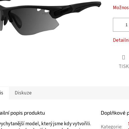
ček.
Možnost
Detailn
TISK
is
Diskuze
ailní popis produktu
Doplňkové 
ychytanější model, který jsme kdy vytvořili.
Kategorie
: