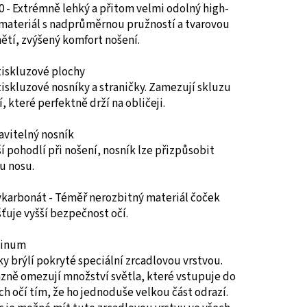
 - Extrémně lehký a přitom velmi odolný high-
 materiál s nadprůměrnou pružností a tvarovou
ětí, zvýšený komfort nošení.
tiskluzové plochy
iskluzové nosníky a straničky. Zamezují skluzu
í, které perfektně drží na obličeji.
avitelný nosník
í pohodlí při nošení, nosník lze přizpůsobit
u nosu.
ykarbonát - Téměř nerozbitný materiál čoček
šťuje vyšší bezpečnost očí.
tinum
y brýlí pokryté speciální zrcadlovou vrstvou.
zně omezují množství světla, které vstupuje do
ch očí tím, že ho jednoduše velkou část odrazí.