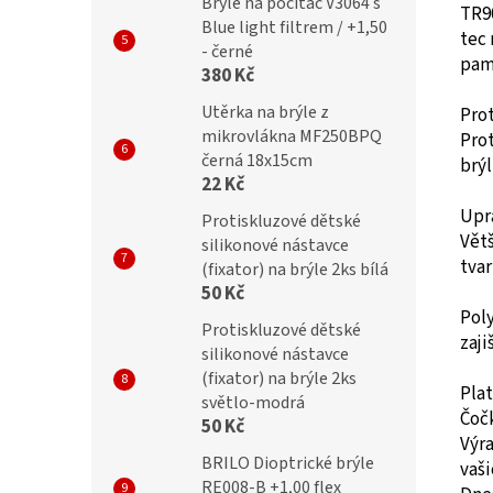
Brýle na počítač V3064 s
TR90
Blue light filtrem / +1,50
tec
- černé
pam
380 Kč
Utěrka na brýle z
Pro
mikrovlákna MF250BPQ
Prot
černá 18x15cm
brýl
22 Kč
Upr
Protiskluzové dětské
Větš
silikonové nástavce
tvar
(fixator) na brýle 2ks bílá
50 Kč
Pol
Protiskluzové dětské
zaji
silikonové nástavce
(fixator) na brýle 2ks
Pla
světlo-modrá
Čočk
50 Kč
Výra
BRILO Dioptrické brýle
vaši
RE008-B +1,00 flex