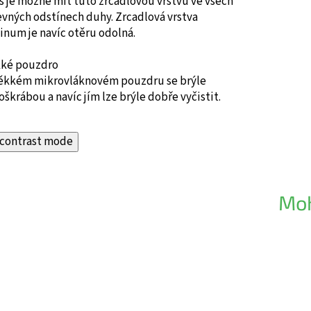
 je možné mít tuto zrcadlovou vrstvu ve všech
vných odstínech duhy. Zrcadlová vrstva
inum je navíc otěru odolná.
ké pouzdro
ěkkém mikrovláknovém pouzdru se brýle
škrábou a navíc jím lze brýle dobře vyčistit.
contrast mode
Moh