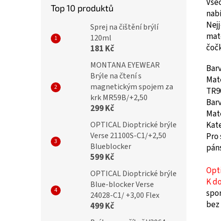
Vše
Top 10 produktů
nab
Nej
Sprej na čištění brýlí
mat
120ml
čočk
181 Kč
MONTANA EYEWEAR
Bar
Brýle na čtení s
Mat
magnetickým spojem za
TR9
krk MR59B/+2,50
Barv
299 Kč
Mat
OPTICAL Dioptrické brýle
Kate
Verse 21100S-C1/+2,50
Pro
Blueblocker
pán
599 Kč
Opt
OPTICAL Dioptrické brýle
K d
Blue-blocker Verse
spor
24028-C1/ +3,00 Flex
bez 
499 Kč