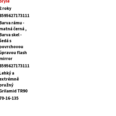
brýle
2 roky
8595627173111
Barva rámu -
matná černá ,
Barva skel -
šedá s
povrchovou
úpravou flash
mirror
8595627173111
Lehký a
extrémně
pružný
Grilamid TR90
70-16-135