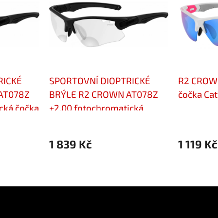
RICKÉ
SPORTOVNÍ DIOPTRICKÉ
R2 CROW
AT078Z
BRÝLE R2 CROWN AT078Z
čočka Cat
cká čočka
+2,00 fotochromatická
čočka Cat.0-3
1 839 Kč
1 119 Kč
ok
Přijímáme online