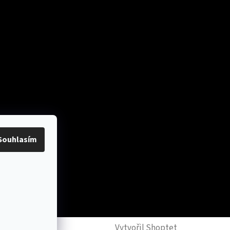
platby
Souhlasím
y
Vytvořil Shoptet