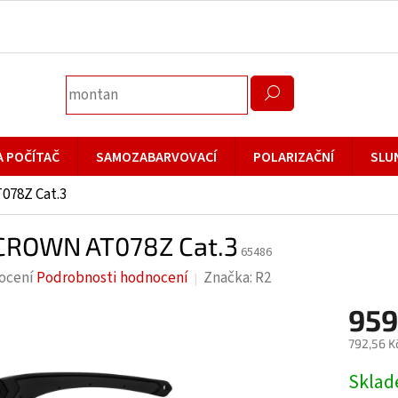
A POČÍTAČ
SAMOZABARVOVACÍ
POLARIZAČNÍ
SLU
078Z Cat.3
CROWN AT078Z Cat.3
65486
rné
ocení
Podrobnosti hodnocení
Značka:
R2
cení
959
ktu
792,56 K
Měrná
Skla
cena: