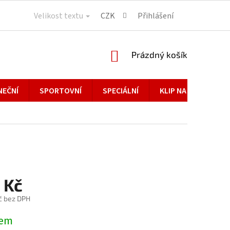
Velikost textu
CZK
Přihlášení
NÁKUPNÍ
Prázdný košík
KOŠÍK
NEČNÍ
SPORTOVNÍ
SPECIÁLNÍ
KLIP NA BRÝLE
 Kč
č bez DPH
dem