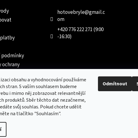
vody
hotovebryle
@
gmail.c
om
povat
+420 776 222 271 (9:00
-16:30)
 platby
 podmínky
 ochrany
 údajů
lizaci obsahu a vyhodnocování používáme
ednávka
Odmítnout
ích stran. S vaším souhlasem budeme
ebu i mimo něj zobrazovat relevantnější
ch produktů. Sběr těchto dat nezačneme,
dáte svůj souhlas. Pokud chcete udělit
kněte na tlačítko "Souhlasím".
Nový obchod s batohy, cestovními zavazadly, tašky a peněženk
í
vyhrazena.
Upravit nastavení cookies