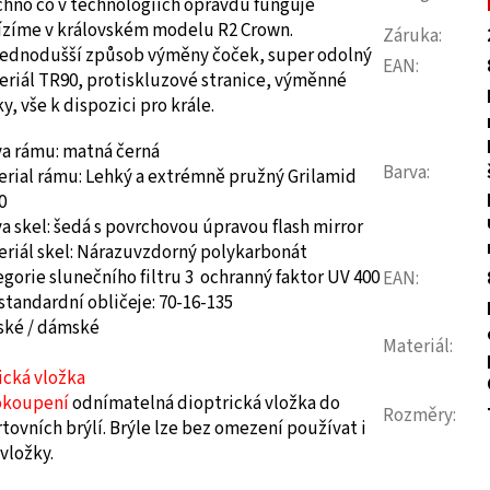
chno co v technologiích opravdu funguje
ízíme v královském modelu R2 Crown.
Záruka
:
jednodušší způsob výměny čoček, super odolný
EAN
:
eriál TR90, protiskluzové stranice, výměnné
y, vše k dispozici pro krále.
va rámu: matná černá
Barva
:
erial rámu: Lehký a extrémně pružný Grilamid
0
a skel:
šedá s povrchovou úpravou flash mirror
eriál skel: Nárazuvzdorný polykarbonát
gorie slunečního filtru 3 ochranný faktor UV 400
EAN
:
standardní obličeje
:
70-16-135
ské /
dámské
Materiál
:
ická vložka
okoupení
odnímatelná dioptrická vložka do
Rozměry
:
tovních brýlí. Brýle lze bez omezení používat i
vložky.