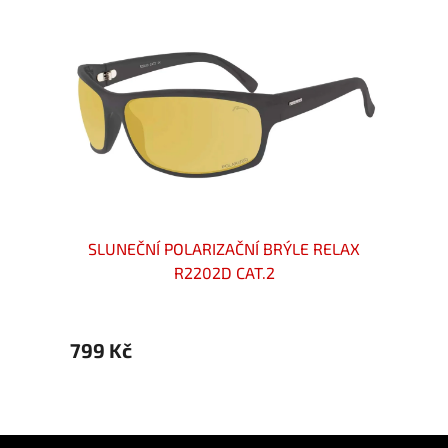
R1105F
SLUNEČNÍ POLARIZAČNÍ BRÝLE RELAX
SLU
R2202D CAT.2
799 Kč
879 
Z