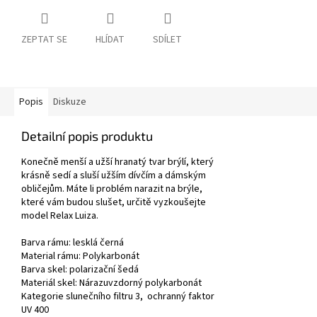
ZEPTAT SE
HLÍDAT
SDÍLET
Popis
Diskuze
Detailní popis produktu
Konečně menší a užší hranatý tvar brýlí, který
krásně sedí a sluší užším dívčím a dámským
obličejům. Máte li problém narazit na brýle,
které vám budou slušet, určitě vyzkoušejte
model Relax Luiza.
Barva rámu:
lesklá černá
Material rámu: Polykarbonát
Barva skel:
polarizační šedá
Materiál skel: Nárazuvzdorný polykarbonát
Kategorie slunečního filtru 3, ochranný faktor
UV 400