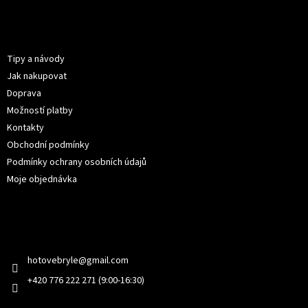
á
p
Informace pro vás
a
t
Tipy a návody
í
Jak nakupovat
Doprava
Možností platby
Kontakty
Obchodní podmínky
Podmínky ochrany osobních údajů
Moje objednávka
Kontakt
hotovebryle
@
gmail.com
+420 776 222 271 (9:00-16:30)