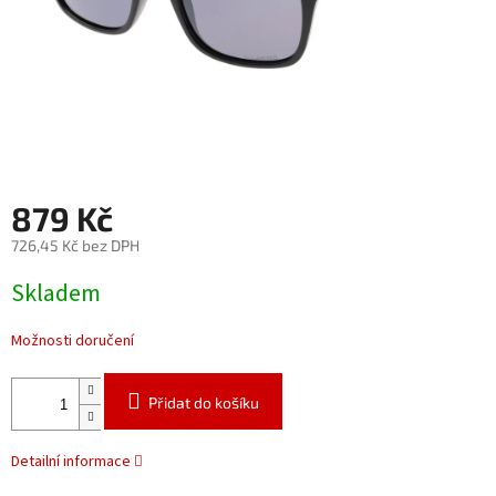
879 Kč
726,45 Kč bez DPH
Měrná
Skladem
cena:
Možnosti doručení
Přidat do košíku
Detailní informace