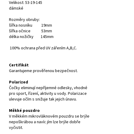
Velikost:
53-19-145
dámské
Rozměry obruby:
šířka nosníku 19mm
šířka očnice 53mm
délka nožičky 145mm
100% ochrana před UV zářením A,B,C.
Certifikát
Garantujeme prověřenou bezpečnost.
Polarized
Čočky eliminují nepříjemné odlesky, vhodné
pro sport, řízení, aktivity u vody. Polarizace
ulevuje očím s snižuje tak jejich únavu.
Měkké pouzdro
V měkkém mikrovláknovém pouzdru se brýle
nepoškrábou a navíc jím lze brýle dobře
vyčistit.