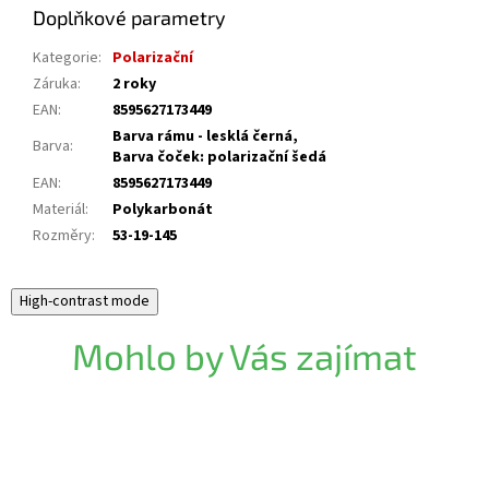
Doplňkové parametry
Kategorie
:
Polarizační
Záruka
:
2 roky
EAN
:
8595627173449
Barva rámu - lesklá černá,
Barva
:
Barva čoček: polarizační šedá
EAN
:
8595627173449
Materiál
:
Polykarbonát
Rozměry
:
53-19-145
High-contrast mode
Mohlo by Vás zajímat