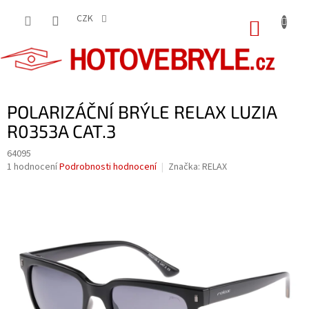
Přejít
na
CZK
NÁKUP
obsah
KOŠÍK
POLARIZÁČNÍ BRÝLE RELAX LUZIA
R0353A CAT.3
64095
Průměrné
1 hodnocení
Podrobnosti hodnocení
Značka:
RELAX
hodnocení
produktu
je
5,0
z
5
hvězdiček.