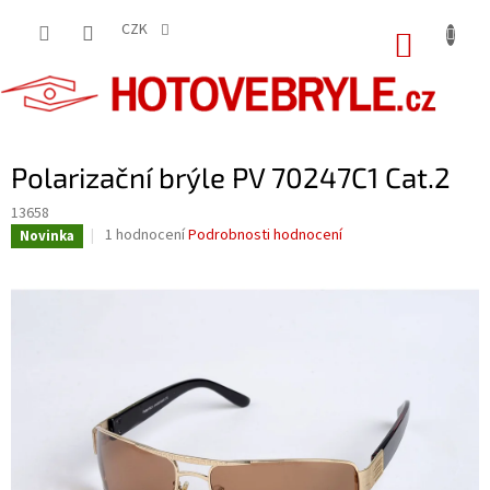
Přejít
na
CZK
NÁKUP
obsah
KOŠÍK
Polarizační brýle PV 70247C1 Cat.2
13658
Průměrné
1 hodnocení
Podrobnosti hodnocení
Novinka
hodnocení
produktu
je
5,0
z
5
hvězdiček.