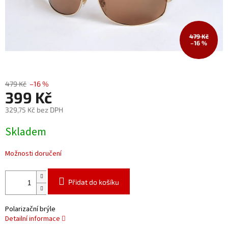
479 Kč
–16 %
479 Kč
–16 %
399 Kč
329,75 Kč bez DPH
Měrná
Skladem
cena:
Možnosti doručení
Přidat do košíku
Polarizační brýle
Detailní informace