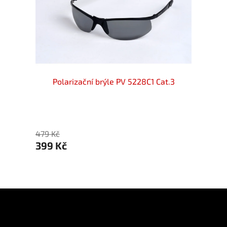
TORY
Polarizační brýle PV 5228C1 Cat.3
Polari
479 Kč
479 Kč
399 Kč
399 
Z
á
p
Informace pro vás