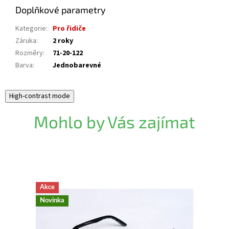
Doplňkové parametry
Kategorie
:
Pro řidiče
Záruka
:
2 roky
Rozměry
:
71-20-122
Barva
:
Jednobarevné
High-contrast mode
Mohlo by Vás zajímat
Akce
Akce
Novinka
Novink