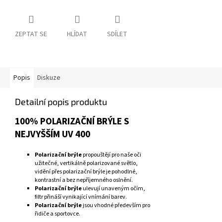
ZEPTAT SE
HLÍDAT
SDÍLET
Popis
Diskuze
Detailní popis produktu
100% POLARIZAČNÍ BRÝLE S
NEJVYŠŠÍM UV 400
Polarizační brýle
propouštějí pro naše oči
užitečné, vertikálně polarizované světlo,
vidění přes polarizační brýle je pohodlné,
kontrastní a bez nepříjemného oslnění.
Polarizační brýle
ulevují unaveným očím,
filtr přináší vynikající vnímání barev.
Polarizační brýle
jsou vhodné především pro
řidiče a sportovce.