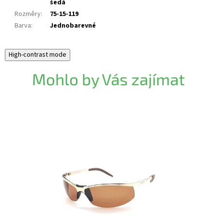
šedá
Rozměry
:
75-15-119
Barva
:
Jednobarevné
High-contrast mode
Mohlo by Vás zajímat