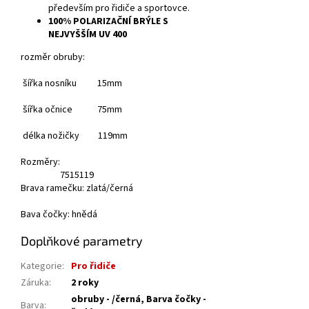
především pro řidiče a sportovce.
100% POLARIZAČNÍ BRÝLE S
NEJVYŠŠÍM UV 400
rozměr obruby:
šířka nosníku 15mm
šířka očnice 75mm
délka nožičky 119mm
Rozměry:
75
15
119
Brava ramečku: zlatá/černá
Bava čočky: hnědá
Doplňkové parametry
Kategorie
:
Pro řidiče
Záruka
:
2 roky
obruby - /černá, Barva čočky -
Barva
: