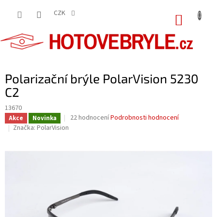
Přejít
na
CZK
NÁKUP
obsah
KOŠÍK
Polarizační brýle PolarVision 5230
C2
13670
Průměrné
22 hodnocení
Podrobnosti hodnocení
Akce
Novinka
hodnocení
Značka:
PolarVision
produktu
je
4,1
z
5
hvězdiček.