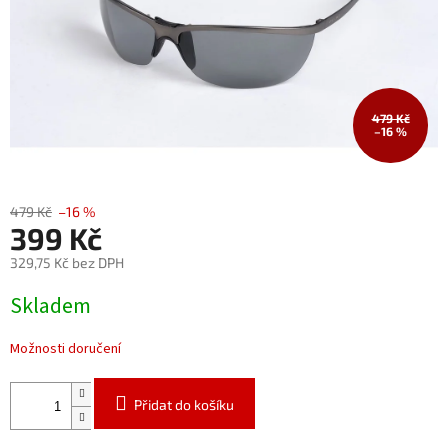
479 Kč
–16 %
479 Kč
–16 %
399 Kč
329,75 Kč bez DPH
Měrná
Skladem
cena:
Možnosti doručení
Přidat do košíku