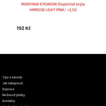
rýle
MONTANA EYEWEAR Dioptrické brýle
MON
HMR55B LIGHT PINK/ +2,50
192 Kč
299 
Z
á
p
Informace pro vás
a
t
Tipy a návody
í
Jak nakupovat
Doprava
Možností platby
Kontakty