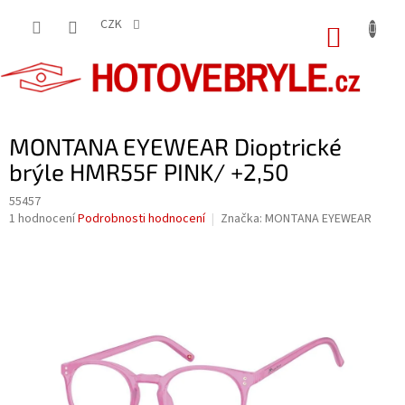
Přejít
na
CZK
NÁKUP
obsah
KOŠÍK
MONTANA EYEWEAR Dioptrické
brýle HMR55F PINK/ +2,50
55457
Průměrné
1 hodnocení
Podrobnosti hodnocení
Značka:
MONTANA EYEWEAR
hodnocení
produktu
je
5,0
z
5
hvězdiček.