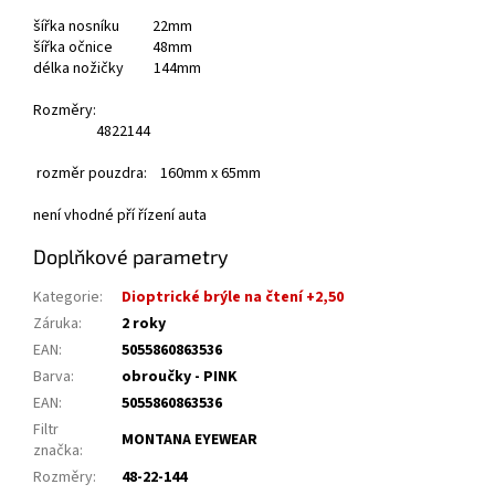
šířka nosníku 22mm
šířka očnice 48mm
délka nožičky 144mm
Rozměry:
48
22
144
rozměr pouzdra: 160mm x 65mm
není vhodné pří řízení auta
Doplňkové parametry
Kategorie
:
Dioptrické brýle na čtení +2,50
Záruka
:
2 roky
EAN
:
5055860863536
Barva
:
obroučky - PINK
EAN
:
5055860863536
Filtr
MONTANA EYEWEAR
značka
:
Rozměry
:
48-22-144