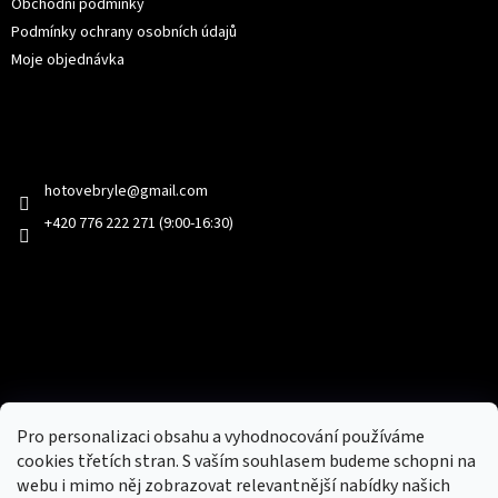
Obchodní podmínky
Podmínky ochrany osobních údajů
Moje objednávka
Kontakt
hotovebryle
@
gmail.com
+420 776 222 271 (9:00-16:30)
Facebook
Přijímáme online platby
Pro personalizaci obsahu a vyhodnocování používáme
cookies třetích stran. S vaším souhlasem budeme schopni na
webu i mimo něj zobrazovat relevantnější nabídky našich