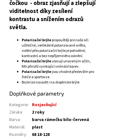
čočkou - obraz zjasňují a zlepšují
viditelnost díky zesílení
kontrastu a snížením odrazů
světla.
Polarizační brýle
propouštějí pro naše oči
užitečné, vertikálně polarizované světlo,
vidění přes polarizační brýle je pohodlné,
kontrastní a bez nepříjemného oslnění.
Polarizační brýle
ulevují unaveným očím,
filtr přináší vynikající vnímání barev.
Polarizační brýle
jsou vhodné především pro
řidiče a sportovce.
Bryle lze nasadit i na dioptricke brýle
Doplňkové parametry
Kategorie
:
Rozjasňující
Záruka
:
2 roky
Barva
:
barva rámečku bílo-červená
Materiál
:
plast
Rozměry
:
68 18-128