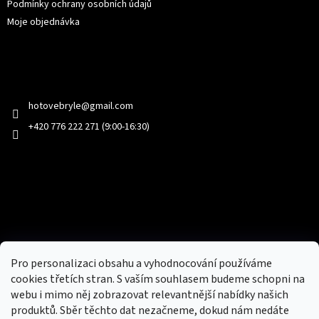
Podmínky ochrany osobních údajů
Moje objednávka
Kontakt
hotovebryle
@
gmail.com
+420 776 222 271 (9:00-16:30)
Facebook
Přijímáme online platby
Pro personalizaci obsahu a vyhodnocování používáme
cookies třetích stran. S vaším souhlasem budeme schopni na
webu i mimo něj zobrazovat relevantnější nabídky našich
produktů. Sběr těchto dat nezačneme, dokud nám nedáte