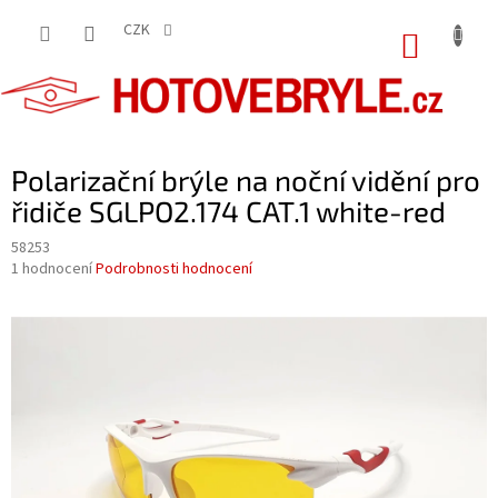
Přejít
na
CZK
NÁKUP
obsah
KOŠÍK
Polarizační brýle na noční vidění pro
řidiče SGLPO2.174 CAT.1 white-red
58253
Průměrné
1 hodnocení
Podrobnosti hodnocení
hodnocení
produktu
je
5,0
z
5
hvězdiček.