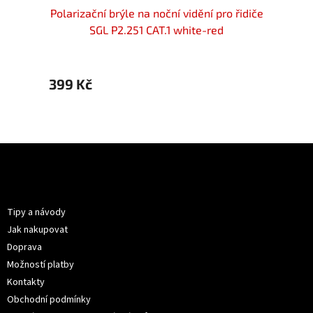
 řidiče
Polarizační brýle na noční vidění pro řidiče
Polari
SGL P2.251 CAT.1 white-red
399 Kč
399 
Z
á
p
Informace pro vás
a
t
Tipy a návody
í
Jak nakupovat
Doprava
Možností platby
Kontakty
Obchodní podmínky