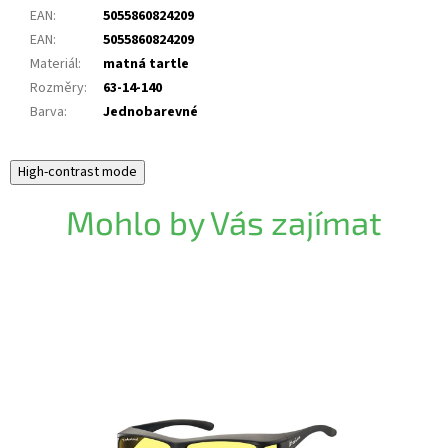
EAN
:
5055860824209
EAN
:
5055860824209
Materiál
:
matná tartle
Rozměry
:
63-14-140
Barva
:
Jednobarevné
High-contrast mode
Mohlo by Vás zajímat