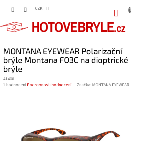
Přejít
na
CZK
NÁKUP
obsah
KOŠÍK
MONTANA EYEWEAR Polarizační
brýle Montana FO3C na dioptrické
brýle
41408
Průměrné
1 hodnocení
Podrobnosti hodnocení
Značka:
MONTANA EYEWEAR
hodnocení
produktu
je
5,0
z
5
hvězdiček.