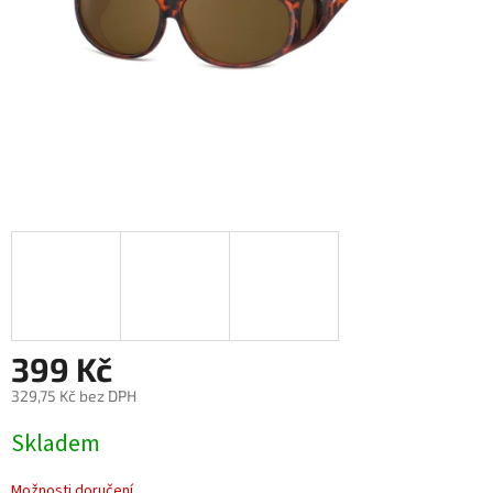
399 Kč
329,75 Kč bez DPH
Měrná
Skladem
cena:
Možnosti doručení