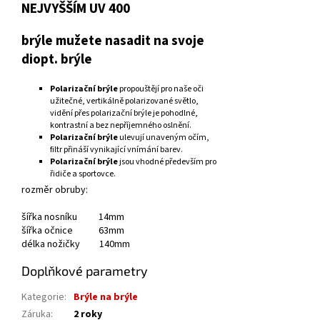
NEJVYŠŠÍM UV 400
brýle mužete nasadit na svoje
diopt. brýle
Polarizační brýle
propouštějí pro naše oči
užitečné, vertikálně polarizované světlo,
vidění přes polarizační brýle je pohodlné,
kontrastní a bez nepříjemného oslnění.
Polarizační brýle
ulevují unaveným očím,
filtr přináší vynikající vnímání barev.
Polarizační brýle
jsou vhodné především pro
řidiče a sportovce.
rozměr obruby:
šířka nosníku 14mm
šířka očnice 63mm
délka nožičky 140mm
Doplňkové parametry
Kategorie
:
Brýle na brýle
Záruka
:
2 roky