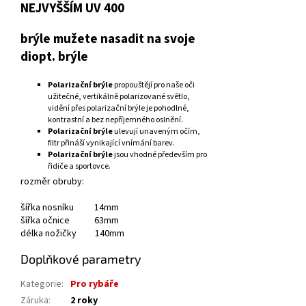
NEJVYŠŠÍM UV 400
brýle mužete nasadit na svoje
diopt. brýle
Polarizační brýle
propouštějí pro naše oči
užitečné, vertikálně polarizované světlo,
vidění přes polarizační brýle je pohodlné,
kontrastní a bez nepříjemného oslnění.
Polarizační brýle
ulevují unaveným očím,
filtr přináší vynikající vnímání barev.
Polarizační brýle
jsou vhodné především pro
řidiče a sportovce.
rozměr obruby:
šířka nosníku 14mm
šířka očnice 63mm
délka nožičky 140mm
Doplňkové parametry
Kategorie
:
Pro rybáře
Záruka
:
2 roky