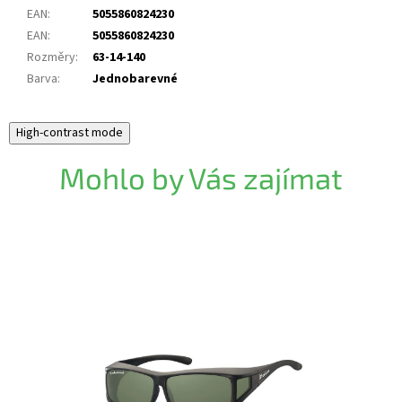
EAN
:
5055860824230
EAN
:
5055860824230
Rozměry
:
63-14-140
Barva
:
Jednobarevné
High-contrast mode
Mohlo by Vás zajímat