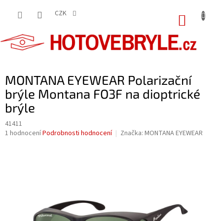
Přejít
na
CZK
NÁKUP
obsah
KOŠÍK
MONTANA EYEWEAR Polarizační
brýle Montana FO3F na dioptrické
brýle
41411
Průměrné
1 hodnocení
Podrobnosti hodnocení
Značka:
MONTANA EYEWEAR
hodnocení
produktu
je
5,0
z
5
hvězdiček.