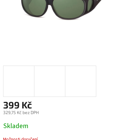
399 Kč
329,75 Kč bez DPH
Měrná
Skladem
cena:
Možnosti doručení