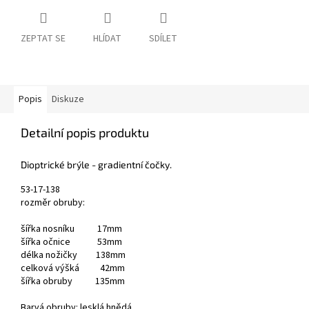
ZEPTAT SE
HLÍDAT
SDÍLET
Popis
Diskuze
Detailní popis produktu
Dioptrické brýle
- gradientní čočky.
53-17-138
rozměr obruby:
šířka nosníku 17mm
šířka očnice 53mm
délka nožičky 138mm
celková výšká 42mm
šířka obruby 135mm
Barvá obruby: lesklá hnědá