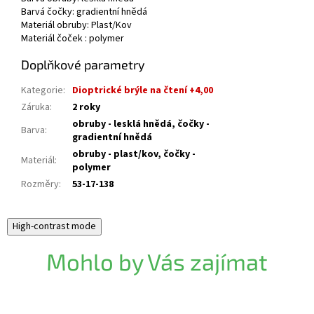
Barvá čočky: gradientní hnědá
Materiál obruby: Plast/Kov
Materiál čoček : polymer
Doplňkové parametry
Kategorie
:
Dioptrické brýle na čtení +4,00
Záruka
:
2 roky
obruby - lesklá hnědá, čočky -
Barva
:
gradientní hnědá
obruby - plast/kov, čočky -
Materiál
:
polymer
Rozměry
:
53-17-138
High-contrast mode
Mohlo by Vás zajímat