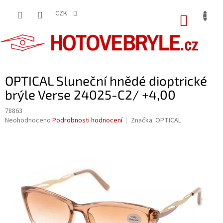
Přejít
na
CZK
NÁKUP
obsah
KOŠÍK
OPTICAL Sluneční hnědé dioptrické
brýle Verse 24025-C2/ +4,00
78863
Průměrné
Neohodnoceno
Podrobnosti hodnocení
Značka:
OPTICAL
hodnocení
produktu
je
0,0
z
5
hvězdiček.