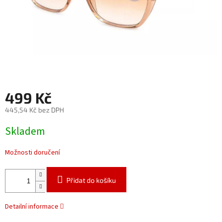
499 Kč
445,54 Kč bez DPH
Měrná
Skladem
cena:
Možnosti doručení
Přidat do košíku
Detailní informace