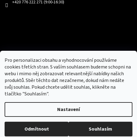
+420 776 222 271 (9:00-16:30)
Facebook
Přijímáme online platby
Pro personalizaci obsahu a vyhodnocování používáme
cookies třetích stran. S vaším souhlasem budeme schopni na
webu i mimo něj zobrazovat relevantnější nabídky našich
produktů. Sběr těchto dat nezačneme, dokud nám nedáte
svůj souhlas. Pokud chcete udělit souhlas, klikněte na
tlačítko "Souhlasím".
Nový obchod s batohy, cestovními zavazadly, tašky a peněženky
Nastavení
Copyright 2026
hotovebryle.cz
. Všechna práva
Vytvořil
Odmítnout
Souhlasím
vyhrazena.
Upravit nastavení cookies
Shoptet