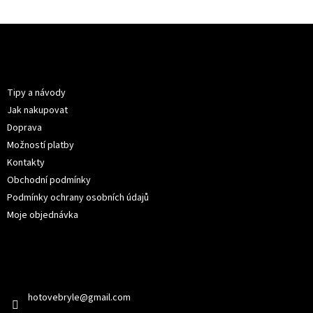
Z
á
p
Informace pro vás
a
t
Tipy a návody
í
Jak nakupovat
Doprava
Možností platby
Kontakty
Obchodní podmínky
Podmínky ochrany osobních údajů
Moje objednávka
Kontakt
hotovebryle
@
gmail.com