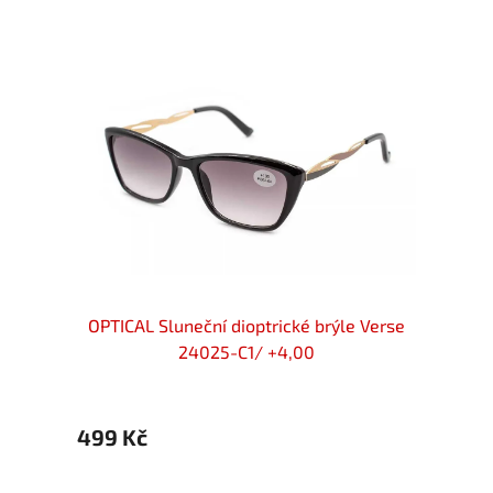
ické
OPTICAL Sluneční dioptrické brýle Verse
OPTI
nědé
24025-C1/ +4,00
499 Kč
499 