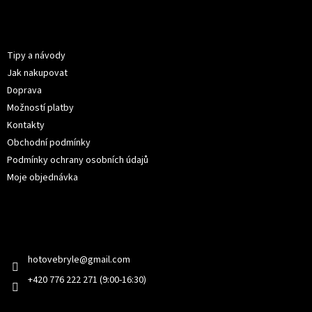
á
p
Informace pro vás
a
t
Tipy a návody
í
Jak nakupovat
Doprava
Možností platby
Kontakty
Obchodní podmínky
Podmínky ochrany osobních údajů
Moje objednávka
Kontakt
hotovebryle
@
gmail.com
+420 776 222 271 (9:00-16:30)