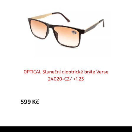
locker
OPTICAL Sluneční dioptrické brýle Verse
OPTIC
25
24020-C2/ +1,25
599 Kč
599 
Z