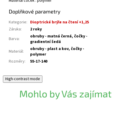
Materiál čoček : polymer
Doplňkové parametry
Kategorie
:
Dioptrické brýle na čtení +1,25
Záruka
:
2 roky
obruby - matná černá, čočky -
Barva
:
gradientní šedá
obruby - plast a kov, čočky -
Materiál
:
polymer
Rozměry
:
55-17-140
High-contrast mode
Mohlo by Vás zajímat