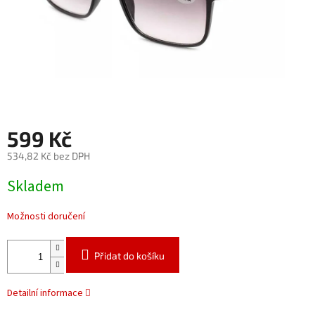
599 Kč
534,82 Kč bez DPH
Měrná
Skladem
cena:
Možnosti doručení
Přidat do košíku
Detailní informace