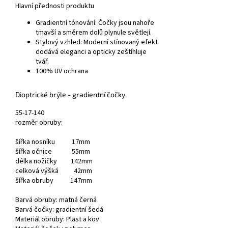
Hlavní přednosti produktu
Gradientní tónování:
Čočky jsou nahoře
tmavší a směrem dolů plynule světlejí.
Stylový vzhled:
Moderní stínovaný efekt
dodává eleganci a opticky zeštíhluje
tvář.
100% UV ochrana
Dioptrické brýle
- gradientní čočky.
55-17-140
rozměr obruby:
šířka nosníku 17mm
šířka očnice 55mm
délka nožičky 142mm
celková výšká 42mm
šířka obruby 147mm
Barvá obruby: matná černá
Barvá čočky: gradientní šedá
Materiál obruby: Plast a kov