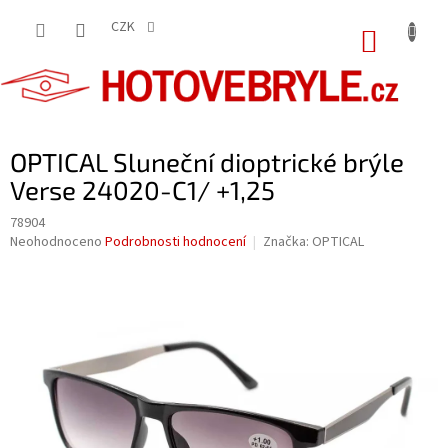
Přejít
na
CZK
NÁKUP
obsah
KOŠÍK
OPTICAL Sluneční dioptrické brýle
Verse 24020-C1/ +1,25
78904
Průměrné
Neohodnoceno
Podrobnosti hodnocení
Značka:
OPTICAL
hodnocení
produktu
je
0,0
z
5
hvězdiček.