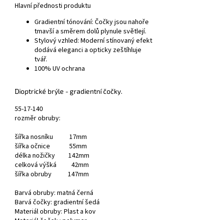
Hlavní přednosti produktu
Gradientní tónování:
Čočky jsou nahoře
tmavší a směrem dolů plynule světlejí.
Stylový vzhled:
Moderní stínovaný efekt
dodává eleganci a opticky zeštíhluje
tvář.
100% UV ochrana
Dioptrické brýle
- gradientní čočky.
55-17-140
rozměr obruby:
šířka nosníku 17mm
šířka očnice 55mm
délka nožičky 142mm
celková výšká 42mm
šířka obruby 147mm
Barvá obruby: matná černá
Barvá čočky: gradientní šedá
Materiál obruby: Plast a kov