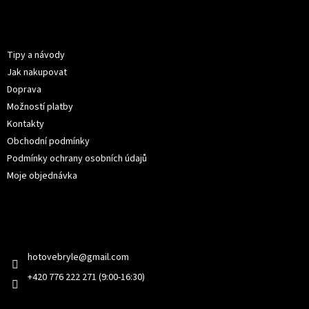
á
p
Informace pro vás
a
t
Tipy a návody
í
Jak nakupovat
Doprava
Možností platby
Kontakty
Obchodní podmínky
Podmínky ochrany osobních údajů
Moje objednávka
Kontakt
hotovebryle
@
gmail.com
+420 776 222 271 (9:00-16:30)