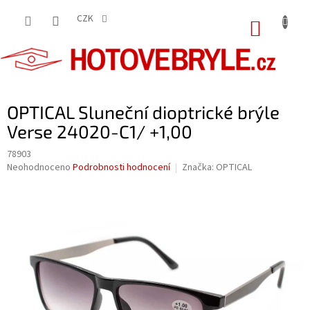
Přejít
na
CZK
NÁKUP
obsah
KOŠÍK
OPTICAL Sluneční dioptrické brýle
Verse 24020-C1/ +1,00
78903
Průměrné
Neohodnoceno
Podrobnosti hodnocení
Značka:
OPTICAL
hodnocení
produktu
je
0,0
z
5
hvězdiček.