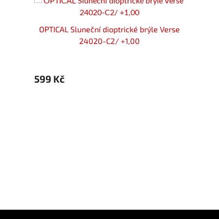
OPTICAL Sluneční dioptrické brýle Verse
24020-C2/ +1,00
599 Kč
locker
OPTIC
+1,00
599 
Z