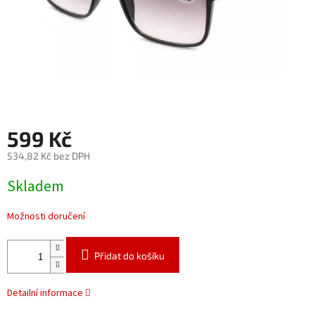
599 Kč
534,82 Kč bez DPH
Měrná
Skladem
cena:
Možnosti doručení
Přidat do košíku
Detailní informace