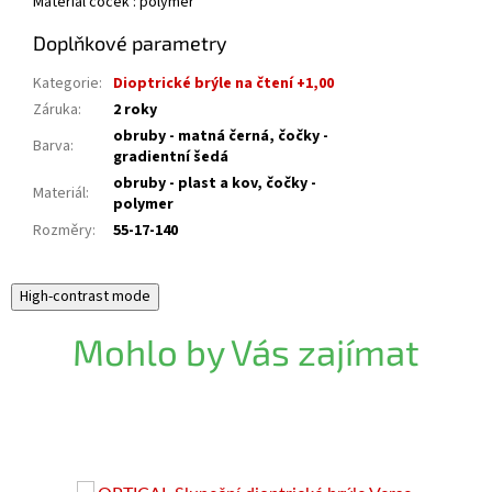
Materiál čoček : polymer
Doplňkové parametry
Kategorie
:
Dioptrické brýle na čtení +1,00
Záruka
:
2 roky
obruby - matná černá, čočky -
Barva
:
gradientní šedá
obruby - plast a kov, čočky -
Materiál
:
polymer
Rozměry
:
55-17-140
High-contrast mode
Mohlo by Vás zajímat