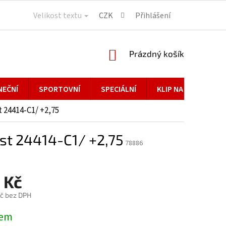
Velikost textu
CZK
Přihlášení
NÁKUPNÍ
Prázdný košík
KOŠÍK
NEČNÍ
SPORTOVNÍ
SPECIÁLNÍ
KLIP NA BRÝLE
 24414-C1/ +2,75
est 24414-C1/ +2,75
78886
 Kč
č bez DPH
dem