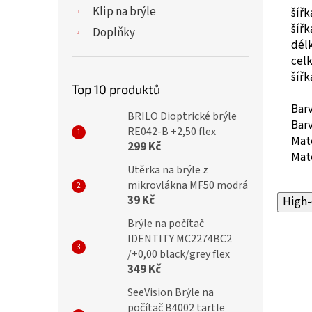
Klip na brýle
šíř
šíř
Doplňky
dél
cel
šíř
Top 10 produktů
Bar
BRILO Dioptrické brýle
Barv
RE042-B +2,50 flex
Mate
299 Kč
Mate
Utěrka na brýle z
mikrovlákna MF50 modrá
39 Kč
High-
Brýle na počítač
IDENTITY MC2274BC2
/+0,00 black/grey flex
349 Kč
SeeVision Brýle na
počítač B4002 tartle