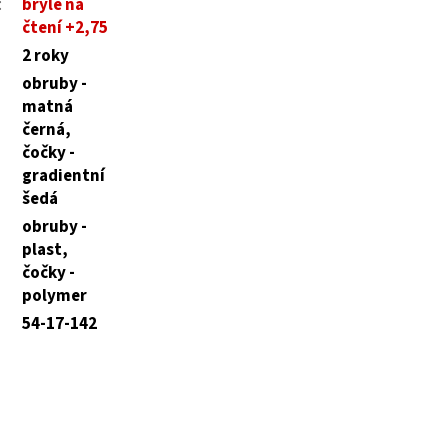
:
brýle na
čtení +2,75
2 roky
obruby -
matná
černá,
čočky -
gradientní
šedá
obruby -
plast,
čočky -
polymer
54-17-142