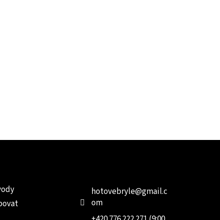
e pro vás
Kontakt
Facebo
vody
hotovebryle
@
gmail.c
om
povat
+420 776 222 271 (9:00