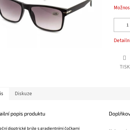
ček.
Možnost
Detailn
TISK
is
Diskuze
ailní popis produktu
Doplňko
eční dioptrické brýle s gradientními čočkami