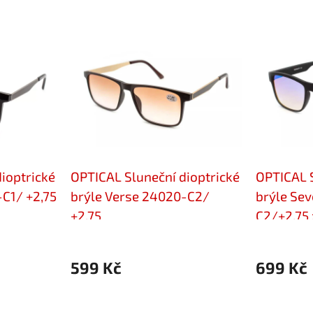
ioptrické
OPTICAL Sluneční dioptrické
OPTICAL S
C1/ +2,75
brýle Verse 24020-C2/
brýle Sev
+2,75
C2/+2,75 
599 Kč
699 Kč