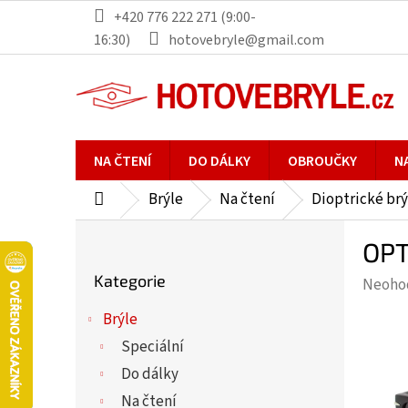
Přejít
+420 776 222 271 (9:00-
na
16:30)
hotovebryle@gmail.com
obsah
NA ČTENÍ
DO DÁLKY
OBROUČKY
N
Brýle
Na čtení
Dioptrické brý
Domů
P
OPT
o
Přeskočit
s
Kategorie
Průmě
Neoho
kategorie
t
hodno
r
Brýle
produ
a
Speciální
je
n
0,0
Do dálky
n
z
Na čtení