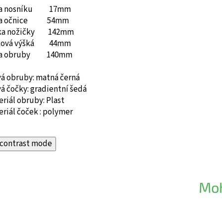
ka nosníku 17mm
ka očnice 54mm
ka nožičky 142mm
ková výšká 44mm
ka obruby 140mm
vá obruby: matná černá
á čočky: gradientní šedá
riál obruby: Plast
riál čoček : polymer
contrast mode
Moh