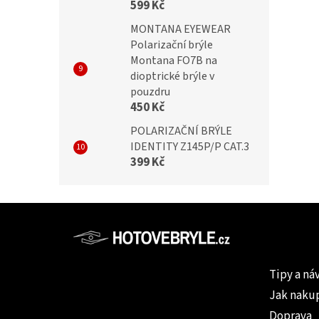
599 Kč
MONTANA EYEWEAR
Polarizační brýle
Montana FO7B na
dioptrické brýle v
pouzdru
450 Kč
POLARIZAČNÍ BRÝLE
IDENTITY Z145P/P CAT.3
399 Kč
Z
á
p
Informac
a
Tipy a ná
t
Jak naku
í
Doprava