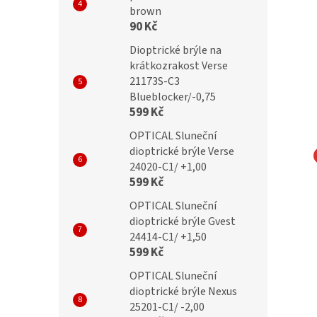
brown
90 Kč
Dioptrické brýle na
krátkozrakost Verse
21173S-C3
Blueblocker/-0,75
599 Kč
OPTICAL Sluneční
dioptrické brýle Verse
24020-C1/ +1,00
L Samozabarvovácí a
OPTICAL Samozabarvovácí a
599 Kč
cker dioptrické brýle
Blueblocker dioptrické brýle
OPTICAL Sluneční
C3 /+2,75
24002-C2 /+2,75
dioptrické brýle Gvest
24414-C1/ +1,50
599 Kč
Kč
699 Kč
OPTICAL Sluneční
dioptrické brýle Nexus
25201-C1/ -2,00