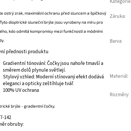
Kategorie
te ostrý zrak, maximální ochranu před sluncem a špičkový
Záruka
:
. Tyto dioptrické sluneční brýle jsou vyrobeny na míru pro
ého, kdo odmítá kompromisy mezi funkčností a módními
dy.
Barva
:
vní přednosti produktu
Gradientní tónování:
Čočky jsou nahoře tmavší a
směrem dolů plynule světlejí.
Materiál
:
Stylový vzhled:
Moderní stínovaný efekt dodává
eleganci a opticky zeštíhluje tvář.
100% UV ochrana
Rozměry
:
trické brýle
- gradientní čočky.
17-142
měr obruby: