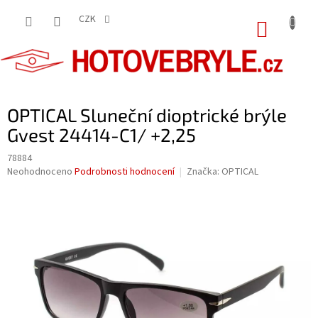
Přejít
na
CZK
NÁKUP
obsah
KOŠÍK
OPTICAL Sluneční dioptrické brýle
Gvest 24414-C1/ +2,25
78884
Průměrné
Neohodnoceno
Podrobnosti hodnocení
Značka:
OPTICAL
hodnocení
produktu
je
0,0
z
5
hvězdiček.