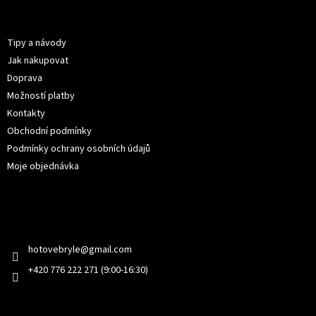
p
Informace pro vás
a
t
Tipy a návody
í
Jak nakupovat
Doprava
Možností platby
Kontakty
Obchodní podmínky
Podmínky ochrany osobních údajů
Moje objednávka
Kontakt
hotovebryle
@
gmail.com
+420 776 222 271 (9:00-16:30)