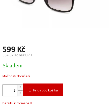
599 Kč
534,82 Kč bez DPH
Měrná
Skladem
cena:
Možnosti doručení
Přidat do košíku
Detailní informace