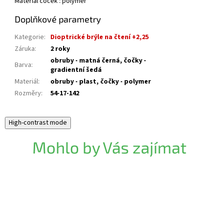
Materiál čoček : polymer
Doplňkové parametry
Kategorie
:
Dioptrické brýle na čtení +2,25
Záruka
:
2 roky
obruby - matná černá, čočky -
Barva
:
gradientní šedá
Materiál
:
obruby - plast, čočky - polymer
Rozměry
:
54-17-142
High-contrast mode
Mohlo by Vás zajímat