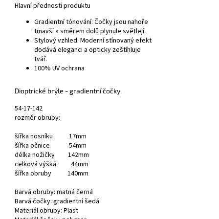
Hlavní přednosti produktu
Gradientní tónování:
Čočky jsou nahoře
tmavší a směrem dolů plynule světlejí.
Stylový vzhled:
Moderní stínovaný efekt
dodává eleganci a opticky zeštíhluje
tvář.
100% UV ochrana
Dioptrické brýle
- gradientní čočky.
54-17-142
rozměr obruby:
šířka nosníku 17mm
šířka očnice 54mm
délka nožičky 142mm
celková výšká 44mm
šířka obruby 140mm
Barvá obruby: matná černá
Barvá čočky: gradientní šedá
Materiál obruby: Plast