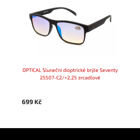
ické
OPTICAL Sluneční dioptrické brýle Seventy
OPTIC
nědé
25507-C2/+2,25 zrcadlové
699 Kč
599 
Z
á