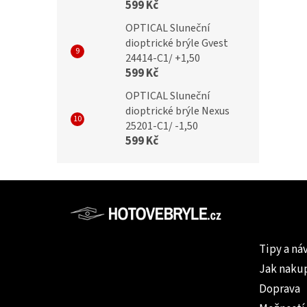
599 Kč
OPTICAL Sluneční
dioptrické brýle Gvest
24414-C1/ +1,50
599 Kč
OPTICAL Sluneční
dioptrické brýle Nexus
25201-C1/ -1,50
599 Kč
Z
á
p
Informac
a
Tipy a ná
t
Jak naku
í
Doprava