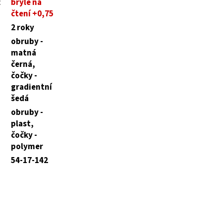
:
brýle na
čtení +0,75
2 roky
obruby -
matná
černá,
čočky -
gradientní
šedá
obruby -
plast,
čočky -
polymer
54-17-142