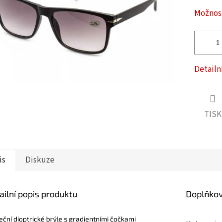
ček.
Možnost
Detailn
TISK
is
Diskuze
ailní popis produktu
Doplňko
eční dioptrické brýle s gradientními čočkami