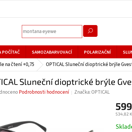
A POČÍTAČ
SAMOZABARVOVACÍ
POLARIZAČNÍ
SLU
le na čtení +0,75
OPTICAL Sluneční dioptrické brýle Gvest
ICAL Sluneční dioptrické brýle Gv
rné
dnoceno
Podrobnosti hodnocení
Značka:
OPTICAL
cení
599
ktu
534,82 K
Měrná
Skla
cena: