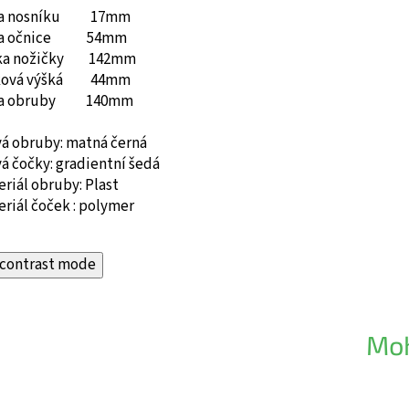
ka nosníku 17mm
ka očnice 54mm
ka nožičky 142mm
ková výšká 44mm
ka obruby 140mm
vá obruby: matná černá
á čočky: gradientní šedá
riál obruby: Plast
riál čoček : polymer
contrast mode
Moh