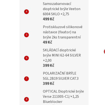
Samozabarvovací
dioptrické brýle Veeton
6004 SKLO +2,75
499 Kč
Protiskluzové silikonové
nástavce (fixator) na
brýle 2ks transparentní
49 Kč
SKLÁDACÍ dioptrické
brýle MINI 62-64 SILVER
cké sluneční brýle
OPTICAL Samozabarvovácí a
+2,00
399 Kč
24204-C2/ +0,75
Blueblocker dioptrické brýle
24002-C3 /+0,75
POLARIZAČNÍ BRÝLE
SGL.2B19 SILVER CAT.3
399 Kč
č
699 Kč
OPTICAL Dioptrické brýle
Verse 21100S-C1/+1,25
Blueblocker