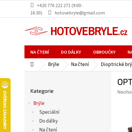
Přejít
+420 776 222 271 (9:00-
na
16:30)
hotovebryle@gmail.com
obsah
NA ČTENÍ
DO DÁLKY
OBROUČKY
N
Brýle
Na čtení
Dioptrické brý
Domů
P
OPT
o
Přeskočit
s
Kategorie
Průmě
Neoho
kategorie
t
hodno
r
Brýle
produ
a
Speciální
je
n
0,0
Do dálky
n
z
Na čtení