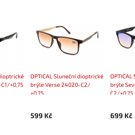
ioptrické
OPTICAL Sluneční dioptrické
OPTICAL S
-C1/+0,75
brýle Verse 24020-C2/
brýle Sev
+0,75
C2/+0,75 
599 Kč
699 Kč