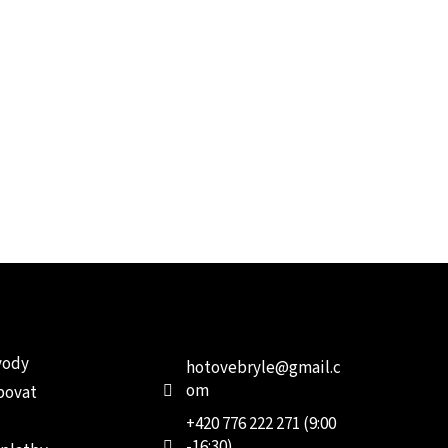
e pro vás
Kontakt
Facebo
vody
hotovebryle
@
gmail.c
om
povat
+420 776 222 271 (9:00
-16:30)