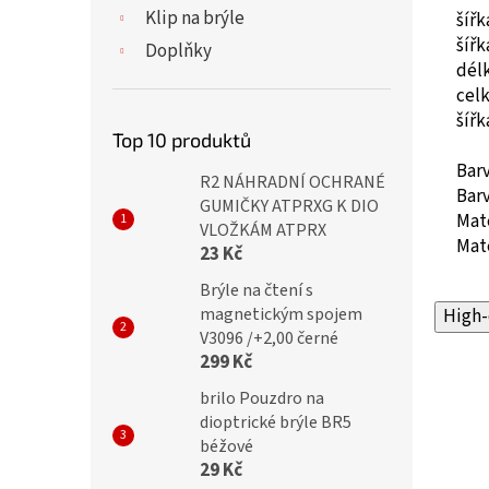
Klip na brýle
šíř
šíř
Doplňky
dél
cel
šíř
Top 10 produktů
Bar
R2 NÁHRADNÍ OCHRANÉ
Barv
GUMIČKY ATPRXG K DIO
Mate
VLOŽKÁM ATPRX
Mate
23 Kč
Brýle na čtení s
magnetickým spojem
High-
V3096 /+2,00 černé
299 Kč
brilo Pouzdro na
dioptrické brýle BR5
béžové
29 Kč