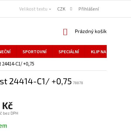
Velikost textu
CZK
Přihlášení
NÁKUPNÍ
Prázdný košík
KOŠÍK
NEČNÍ
SPORTOVNÍ
SPECIÁLNÍ
KLIP NA BRÝLE
 24414-C1/ +0,75
est 24414-C1/ +0,75
78878
 Kč
č bez DPH
dem