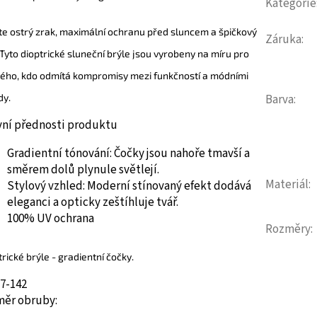
Kategorie
te ostrý zrak, maximální ochranu před sluncem a špičkový
Záruka
:
. Tyto dioptrické sluneční brýle jsou vyrobeny na míru pro
ého, kdo odmítá kompromisy mezi funkčností a módními
dy.
Barva
:
vní přednosti produktu
Gradientní tónování:
Čočky jsou nahoře tmavší a
směrem dolů plynule světlejí.
Materiál
:
Stylový vzhled:
Moderní stínovaný efekt dodává
eleganci a opticky zeštíhluje tvář.
100% UV ochrana
Rozměry
:
trické brýle
- gradientní čočky.
17-142
měr obruby: