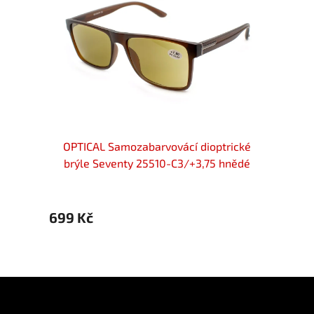
locker
OPTICAL Samozabarvovácí dioptrické
OPTIC
+3,75
brýle Seventy 25510-C3/+3,75 hnědé
diopt
699 Kč
699 
Z
á