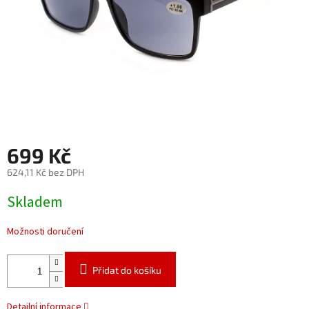
699 Kč
624,11 Kč bez DPH
Měrná
Skladem
cena:
Možnosti doručení
Přidat do košíku
Detailní informace