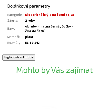
Doplňkové parametry
Kategorie
:
Dioptrické brýle na čtení +3,75
Záruka
:
2 roky
obruby - matná černá, čočky -
Barva
:
čirá do šedé
Materiál
:
plast
Rozměry
:
56-18-142
High-contrast mode
Mohlo by Vás zajímat