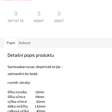
ZEPTAT SE
HLÍDAT
SDÍLET
Popis
Diskuze
Detailní popis produktu
Samozabarvovac dioptrické brýle -
zatmavění do šedá.
rozměr obruby:
šířka nosníku 18mm
šířka očnice 56mm
výška očnice 42mm
délka nožičky 142mm
celková výšká 45mm