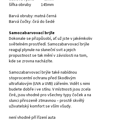
šířka obruby 145mm
Barvá obruby: matná černá
Barvá čočky: čirá do šedé
Samozabarvovací brýle
Dokonale se přizpůsobí, ať už jste v jakémkoliv
světelném prostředí. Samozabarvovací brýle
reagují plynule na sluneční svit a jejich
propustnost se tak mění v závislosti na tom,
kde se zrovna nacházíte.
Samozabarvovací brýle také nabídnou
stoprocentní ochranu před škodlivým
ultrafialovým (UVA a UVB) zářením. Vidět s nimi
budete dobře i ve stínu. V místnosti jsou zcela
čiré, jsou vhodné pro všechny typy čoček a na
slunci přirozeně ztmavnou – prostě skvělý
uživatelský komfort se vším všudy.
není vhodné pří řízení auta