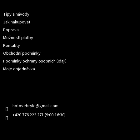
p
Informace pro vás
a
t
Tipy a návody
í
Jak nakupovat
Doprava
Možností platby
Kontakty
Obchodní podmínky
Podmínky ochrany osobních údajů
Moje objednávka
Kontakt
hotovebryle
@
gmail.com
+420 776 222 271 (9:00-16:30)