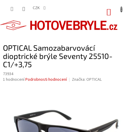
Přejít
na
CZK
NÁKUP
obsah
KOŠÍK
OPTICAL Samozabarvovácí
dioptrické brýle Seventy 25510-
C1/+3,75
73934
Průměrné
1 hodnocení
Podrobnosti hodnocení
Značka:
OPTICAL
hodnocení
produktu
je
5,0
z
5
hvězdiček.