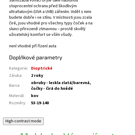
Samozabarvovací brýle také nabídnou
stoprocentní ochranu před škodlivým
ultrafialovým (UVA a UVB) zářením. Vidět s nimi
budete dobře i ve stínu. V místnosti jsou zcela
čiré, jsou vhodné pro všechny typy čoček a na
slunci přirozeně ztmavnou – prostě skvělý
uživatelský komfort se vším všudy.
není vhodné pří řízení auta
Doplňkové parametry
Kategorie
:
Dioptrické
Záruka
:
2 roky
obruby - leskla zlatá/barevná,
Barva
:
čočky - čirá do hnědé
Materiál
:
kov
Rozměry
:
53-19-140
High-contrast mode