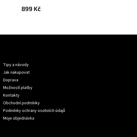
899 Kč
899 
Z
á
p
Informace pro vás
a
t
Tipy a návody
í
Jak nakupovat
Doprava
Možností platby
Kontakty
Obchodní podmínky
Podmínky ochrany osobních údajů
Moje objednávka