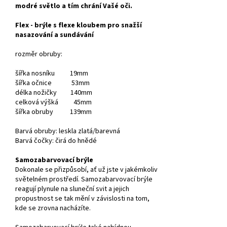
modré světlo a tím chrání Vašé oči.
Flex - brýle s flexe kloubem pro snažší
nasazování a sundávání
rozměr obruby:
šířka nosníku 19mm
šířka očnice 53mm
délka nožičky 140mm
celková výšká 45mm
šířka obruby 139mm
Barvá obruby: leskla zlatá/barevná
Barvá čočky: čirá do hnědé
Samozabarvovací brýle
Dokonale se přizpůsobí, ať už jste v jakémkoliv
světelném prostředí. Samozabarvovací brýle
reagují plynule na sluneční svit a jejich
propustnost se tak mění v závislosti na tom,
kde se zrovna nacházíte.