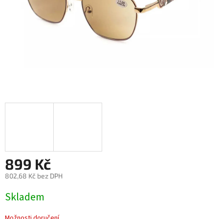
899 Kč
802,68 Kč bez DPH
Měrná
Skladem
cena:
Možnosti doručení