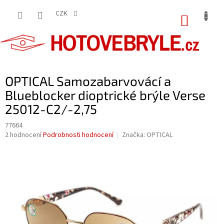
Přejít
na
CZK
NÁKUP
obsah
KOŠÍK
OPTICAL Samozabarvovácí a
Blueblocker dioptrické brýle Verse
25012-C2/-2,75
77664
Průměrné
2 hodnocení
Podrobnosti hodnocení
Značka:
OPTICAL
hodnocení
produktu
je
5,0
z
5
hvězdiček.