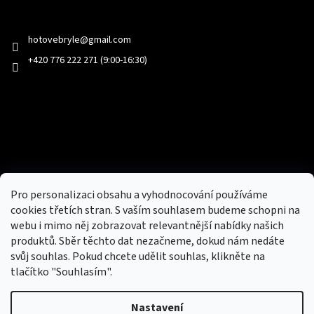
Kontakt
hotovebryle
@
gmail.com
+420 776 222 271 (9:00-16:30)
Facebook
Přijímáme online platby
Pro personalizaci obsahu a vyhodnocování používáme
cookies třetích stran. S vaším souhlasem budeme schopni na
webu i mimo něj zobrazovat relevantnější nabídky našich
produktů. Sběr těchto dat nezačneme, dokud nám nedáte
svůj souhlas. Pokud chcete udělit souhlas, klikněte na
tlačítko "Souhlasím".
Nový obchod s batohy, cestovními zavazadly, tašky a peněženky
Nastavení