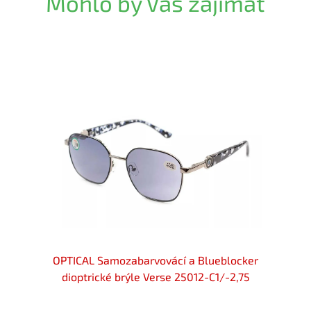
Mohlo by Vás zajímat
locker
OPTICAL Samozabarvovácí a Blueblocker
OPTIC
-2,50
dioptrické brýle Verse 25012-C1/-2,75
diop