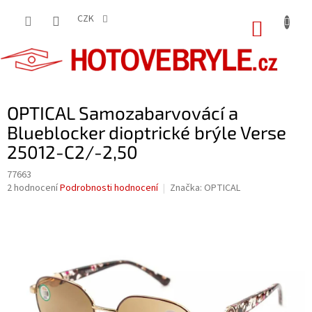
Přejít
na
CZK
NÁKUP
obsah
KOŠÍK
OPTICAL Samozabarvovácí a
Blueblocker dioptrické brýle Verse
25012-C2/-2,50
77663
Průměrné
2 hodnocení
Podrobnosti hodnocení
Značka:
OPTICAL
hodnocení
produktu
je
5,0
z
5
hvězdiček.