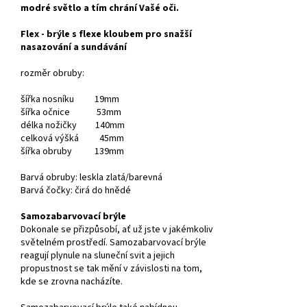
modré světlo a tím chrání Vašé oči.
Flex - brýle s flexe kloubem pro snažší
nasazování a sundávání
rozměr obruby:
šířka nosníku 19mm
šířka očnice 53mm
délka nožičky 140mm
celková výšká 45mm
šířka obruby 139mm
Barvá obruby: leskla zlatá/barevná
Barvá čočky: čirá do hnědé
Samozabarvovací brýle
Dokonale se přizpůsobí, ať už jste v jakémkoliv
světelném prostředí. Samozabarvovací brýle
reagují plynule na sluneční svit a jejich
propustnost se tak mění v závislosti na tom,
kde se zrovna nacházíte.