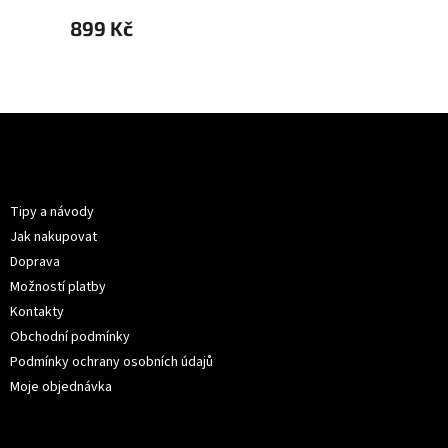
899 Kč
899 
Z
á
p
Informace pro vás
a
t
Tipy a návody
í
Jak nakupovat
Doprava
Možností platby
Kontakty
Obchodní podmínky
Podmínky ochrany osobních údajů
Moje objednávka