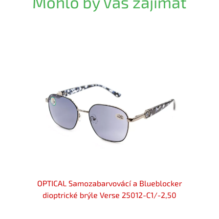
Mohlo by Vás zajímat
locker
OPTICAL Samozabarvovácí a Blueblocker
OPTIC
-2,75
dioptrické brýle Verse 25012-C1/-2,50
diop