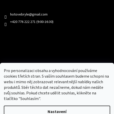
Kontakt
hotovebryle
@
gmail.com
+420 776 222 271 (9:00-16:30)
Facebook
Přijímáme online platby
Pro personalizaci obsahu a vyhodnocování používáme
cookies třetích stran. S vaším souhlasem budeme schopni na
webu i mimo něj zobrazovat relevantnější nabídky našich
produktů. Sběr těchto dat nezačneme, dokud nám nedáte
svůj souhlas. Pokud chcete udělit souhlas, klikněte na
tlačítko "Souhlasím".
Nový obchod s batohy, cestovními zavazadly, tašky a peněženky
Nastavení