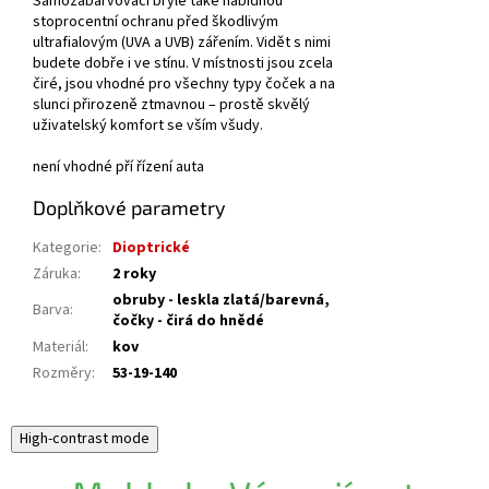
Samozabarvovací brýle také nabídnou
stoprocentní ochranu před škodlivým
ultrafialovým (UVA a UVB) zářením. Vidět s nimi
budete dobře i ve stínu. V místnosti jsou zcela
čiré, jsou vhodné pro všechny typy čoček a na
slunci přirozeně ztmavnou – prostě skvělý
uživatelský komfort se vším všudy.
není vhodné pří řízení auta
Doplňkové parametry
Kategorie
:
Dioptrické
Záruka
:
2 roky
obruby - leskla zlatá/barevná,
Barva
:
čočky - čirá do hnědé
Materiál
:
kov
Rozměry
:
53-19-140
High-contrast mode