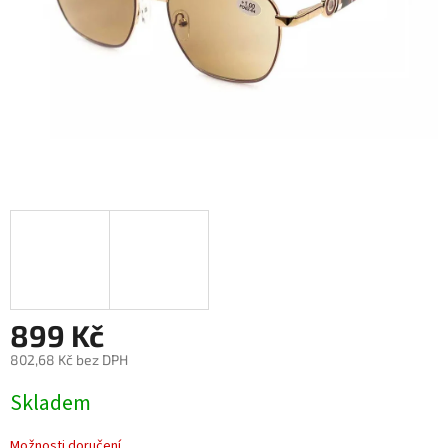
899 Kč
802,68 Kč bez DPH
Měrná
Skladem
cena:
Možnosti doručení