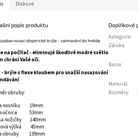
is
Diskuze
ailní popis produktu
Doplňkové 
Kategorie
:
zabarvovací dioptrické brýle - zatmavění do hněda.
Záruka
:
le na počítač - eliminujé škodlivě modré světlo
m chrání Vašé oči.
Barva
:
x - brýle s flexe kloubem pro snažší nasazování
undávání
Materiál
:
Rozměry
:
měr obruby:
ka nosníku 19mm
ka očnice 53mm
ka nožičky 140mm
ková výšká 45mm
ka obruby 139mm