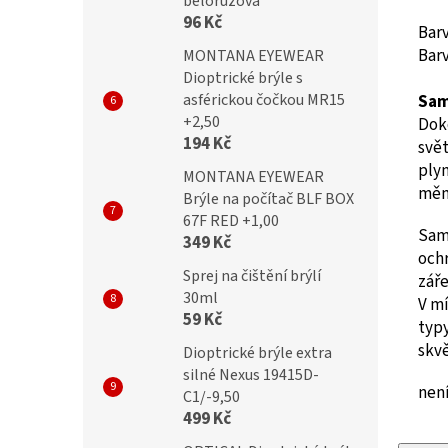
bělorůžová
96 Kč
Barv
Barv
MONTANA EYEWEAR
Dioptrické brýle s
asférickou čočkou MR15
Sam
+2,50
Doko
194 Kč
svě
plyn
MONTANA EYEWEAR
mění
Brýle na počítač BLF BOX
67F RED +1,00
Sam
349 Kč
och
Sprej na čištění brýlí
záře
30ml
V mí
59 Kč
typy
skvě
Dioptrické brýle extra
silné Nexus 19415D-
není
C1/-9,50
499 Kč