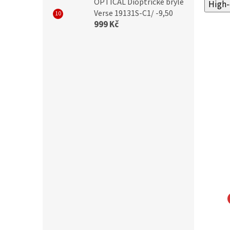
OPTICAL Dioptrické brýle
High-
Verse 19131S-C1/ -9,50
999 Kč
L Samozabarvovácí a
OPTICAL Samozabarvovácí a
cker dioptrické brýle
Blueblocker dioptrické brýle