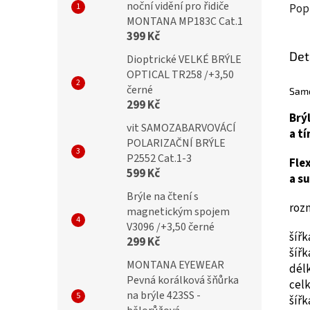
noční vidění pro řidiče
Pop
MONTANA MP183C Cat.1
399 Kč
Det
Dioptrické VELKÉ BRÝLE
OPTICAL TR258 /+3,50
černé
Samo
299 Kč
Brý
vit SAMOZABARVOVÁCÍ
a tí
POLARIZAČNÍ BRÝLE
P2552 Cat.1-3
Fle
599 Kč
a s
Brýle na čtení s
roz
magnetickým spojem
V3096 /+3,50 černé
šíř
299 Kč
šíř
MONTANA EYEWEAR
dél
Pevná korálková šňůrka
cel
na brýle 423SS -
šíř