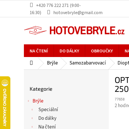
Přejít
+420 776 222 271 (9:00-
na
16:30)
hotovebryle@gmail.com
obsah
NA ČTENÍ
DO DÁLKY
OBROUČKY
N
Brýle
Samozabarvovací
Diopt
Domů
P
OPT
o
Přeskočit
s
250
Kategorie
kategorie
t
77658
r
Brýle
Průmě
2 hodn
a
Speciální
hodno
n
Do dálky
produ
n
je
Na čtení