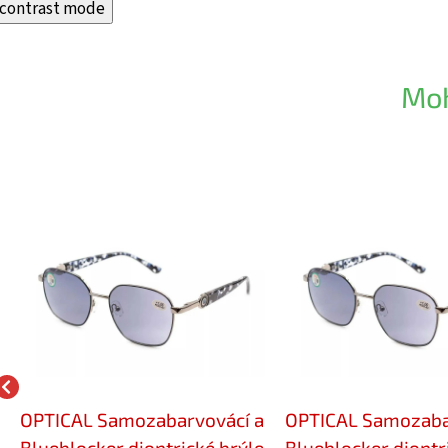
contrast mode
Moh
OPTICAL Samozabarvovácí a
OPTICAL Samozaba
Blueblocker dioptrické brýle
Blueblocker dioptr