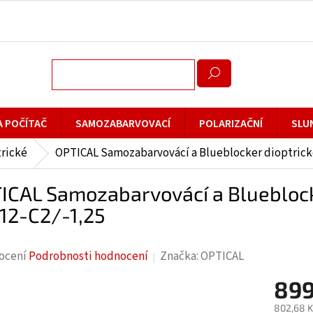
A POČÍTAČ
SAMOZABARVOVACÍ
POLARIZAČNÍ
SLU
rické
OPTICAL Samozabarvovácí a Blueblocker dioptrické
ICAL Samozabarvovácí a Blueblocke
12-C2/-1,25
rné
ocení
Podrobnosti hodnocení
Značka:
OPTICAL
cení
899
ktu
802,68 K