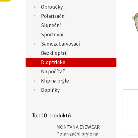
í
5,0
Obroučky
p
z
a
Polarizační
5
n
hvězdi
Sluneční
e
Sportovní
l
Samozabarvovací
Bez dioptrií
Dioptrické
Na počítač
Klip na brýle
Doplňky
Top 10 produktů
MONTANA EYEWEAR
Polarizační brýle na