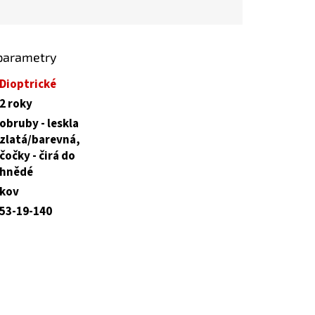
parametry
Dioptrické
2 roky
obruby - leskla
zlatá/barevná,
čočky - čirá do
hnědé
kov
53-19-140