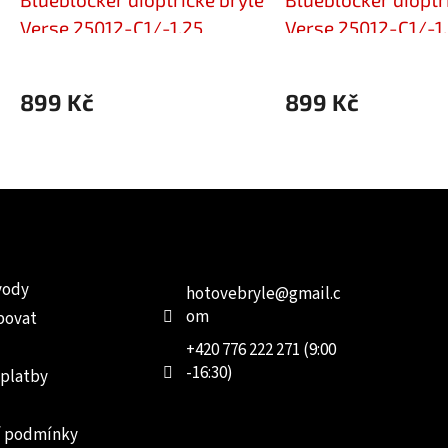
Verse 25012-C1/-1,25
Verse 25012-C1/-1
899 Kč
899 Kč
e pro vás
Kontakt
Facebo
vody
hotovebryle
@
gmail.c
om
povat
+420 776 222 271 (9:00
-16:30)
 platby
 podmínky