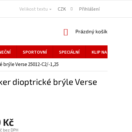
Velikost textu
CZK
Přihlášení
NÁKUPNÍ
Prázdný košík
KOŠÍK
NEČNÍ
SPORTOVNÍ
SPECIÁLNÍ
KLIP NA BRÝLE
 brýle Verse 25012-C2/-1,25
r dioptrické brýle Verse
 Kč
č bez DPH