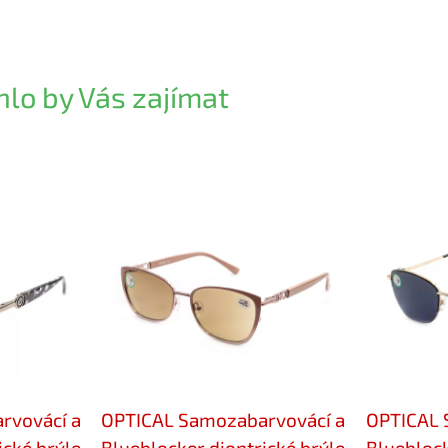
lo by Vás zajímat
rvovácí a
OPTICAL Samozabarvovácí a
OPTICAL 
ické brýle
Blueblocker dioptrické brýle
Blueblock