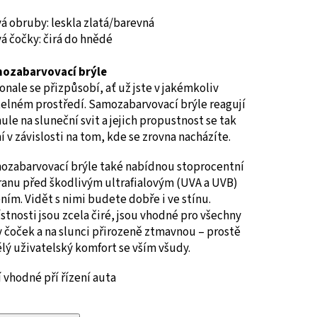
á obruby: leskla zlatá/barevná
á čočky: čirá do hnědé
ozabarvovací brýle
nale se přizpůsobí, ať už jste v jakémkoliv
telném prostředí. Samozabarvovací brýle reagují
ule na sluneční svit a jejich propustnost se tak
 v závislosti na tom, kde se zrovna nacházíte.
ozabarvovací brýle také nabídnou stoprocentní
ranu před škodlivým ultrafialovým (UVA a UVB)
ním. Vidět s nimi budete dobře i ve stínu.
stnosti jsou zcela čiré, jsou vhodné pro všechny
 čoček a na slunci přirozeně ztmavnou – prostě
lý uživatelský komfort se vším všudy.
 vhodné pří řízení auta