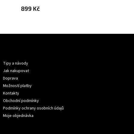
899 Kč
899 
Z
á
p
Informace pro vás
a
t
Tipy a návody
í
Jak nakupovat
Doprava
Možností platby
Kontakty
Obchodní podmínky
Podmínky ochrany osobních údajů
Moje objednávka