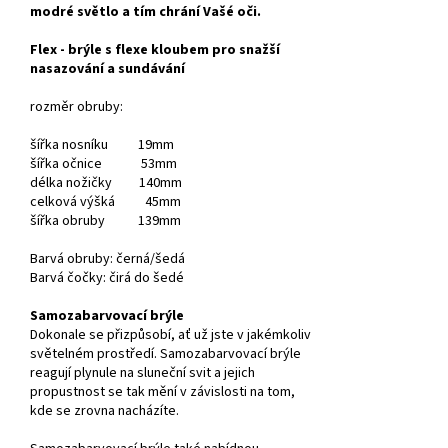
modré světlo a tím chrání Vašé oči.
Flex - brýle s flexe kloubem pro snažší
nasazování a sundávání
rozměr obruby:
šířka nosníku 19mm
šířka očnice 53mm
délka nožičky 140mm
celková výšká 45mm
šířka obruby 139mm
Barvá obruby: černá/šedá
Barvá čočky: čirá do šedé
Samozabarvovací brýle
Dokonale se přizpůsobí, ať už jste v jakémkoliv
světelném prostředí. Samozabarvovací brýle
reagují plynule na sluneční svit a jejich
propustnost se tak mění v závislosti na tom,
kde se zrovna nacházíte.