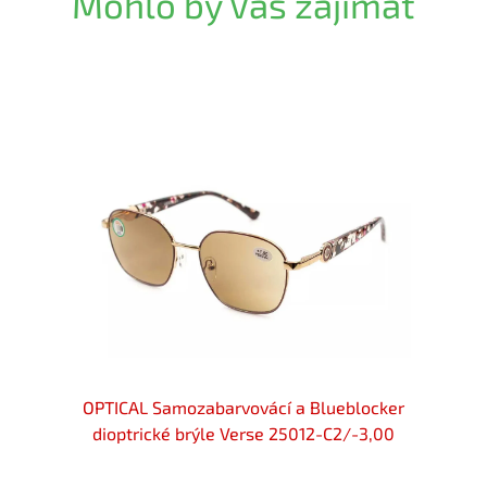
Mohlo by Vás zajímat
locker
OPTICAL Samozabarvovácí a Blueblocker
OPTIC
-3,25
dioptrické brýle Verse 25012-C2/-3,00
diop