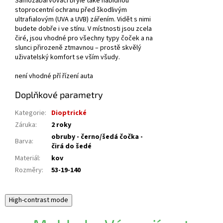
Samozabarvovací brýle také nabídnou
stoprocentní ochranu před škodlivým
ultrafialovým (UVA a UVB) zářením. Vidět s nimi
budete dobře i ve stínu. V místnosti jsou zcela
čiré, jsou vhodné pro všechny typy čoček a na
slunci přirozeně ztmavnou – prostě skvělý
uživatelský komfort se vším všudy.
není vhodné pří řízení auta
Doplňkové parametry
Kategorie
:
Dioptrické
Záruka
:
2 roky
obruby - černo/šedá čočka -
Barva
:
čirá do šedé
Materiál
:
kov
Rozměry
:
53-19-140
High-contrast mode