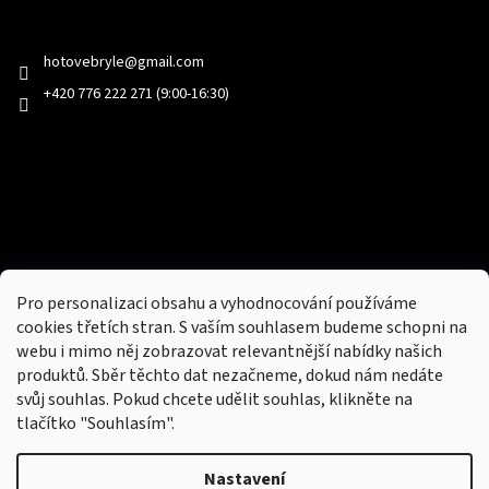
Kontakt
hotovebryle
@
gmail.com
+420 776 222 271 (9:00-16:30)
Facebook
Přijímáme online platby
Pro personalizaci obsahu a vyhodnocování používáme
cookies třetích stran. S vaším souhlasem budeme schopni na
webu i mimo něj zobrazovat relevantnější nabídky našich
produktů. Sběr těchto dat nezačneme, dokud nám nedáte
svůj souhlas. Pokud chcete udělit souhlas, klikněte na
tlačítko "Souhlasím".
Nový obchod s batohy, cestovními zavazadly, tašky a peněženky
Nastavení