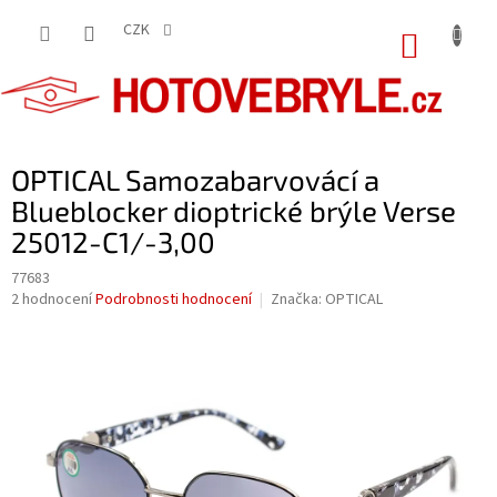
Přejít
na
CZK
NÁKUP
obsah
KOŠÍK
OPTICAL Samozabarvovácí a
Blueblocker dioptrické brýle Verse
25012-C1/-3,00
77683
Průměrné
2 hodnocení
Podrobnosti hodnocení
Značka:
OPTICAL
hodnocení
produktu
je
5,0
z
5
hvězdiček.