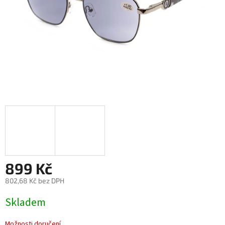
899 Kč
802,68 Kč bez DPH
Měrná
Skladem
cena:
Možnosti doručení