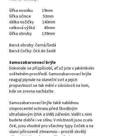
šířka nosníku 19mm
šířka očnice 53mm
délka nožičky 140mm
celková výšká 45mm
šířka obruby 139mm
Barvá obruby: černá/šedá
Barvá čočky: čirá do šedé
Samozabarvovací brýle
Dokonale se přizpůsobí, ať už jste v jakémkoliv
světelném prostředí. Samozabarvovací brýle
reagují plynule na sluneční svit a jejich
propustnost se tak mění v závislosti na tom,
kde se zrovna nacházíte.
Samozabarvovací brýle také nabídnou
stoprocentní ochranu před škodlivým
ultrafialovým (UVA a UVB) zářením. Vidět s nimi
budete dobře i ve stínu. V místnosti jsou zcela
čiré, jsou vhodné pro všechny typy čoček a na
slunci přirozeně ztmavnou – prostě skvělý