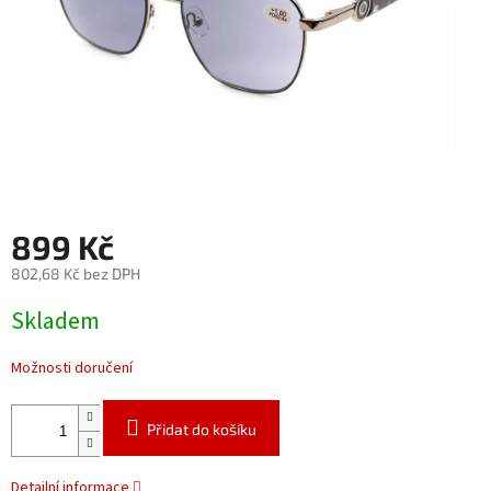
899 Kč
802,68 Kč bez DPH
Měrná
Skladem
cena:
Možnosti doručení
Přidat do košíku
Detailní informace