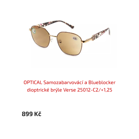
locker
OPTICAL Samozabarvovácí a Blueblocker
OPTIC
+1,25
dioptrické brýle Verse 25012-C2/+1,25
diop
899 Kč
899 