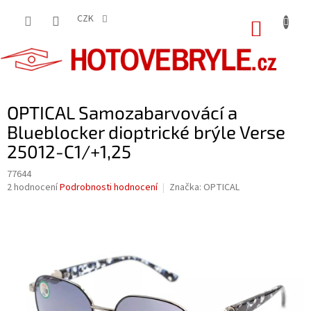
Přejít
na
CZK
NÁKUP
obsah
KOŠÍK
OPTICAL Samozabarvovácí a
Blueblocker dioptrické brýle Verse
25012-C1/+1,25
77644
Průměrné
2 hodnocení
Podrobnosti hodnocení
Značka:
OPTICAL
hodnocení
produktu
je
5,0
z
5
hvězdiček.