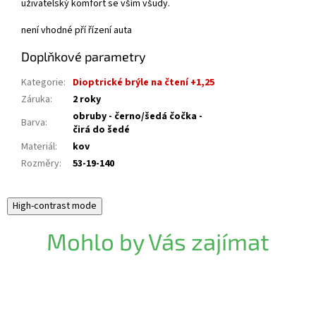
uživatelský komfort se vším všudy.
není vhodné pří řízení auta
Doplňkové parametry
Kategorie
:
Dioptrické brýle na čtení +1,25
Záruka
:
2 roky
obruby - černo/šedá čočka -
Barva
:
čirá do šedé
Materiál
:
kov
Rozměry
:
53-19-140
High-contrast mode
Mohlo by Vás zajímat