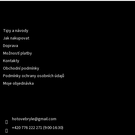
Z
á
p
Informace pro vás
a
t
Tipy a návody
í
Jak nakupovat
Doprava
Možností platby
Kontakty
Obchodní podmínky
Podmínky ochrany osobních údajů
Moje objednávka
Kontakt
hotovebryle
@
gmail.com
+420 776 222 271 (9:00-16:30)