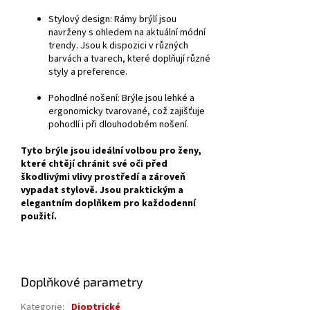
Stylový design:
Rámy brýlí jsou
navrženy s ohledem na aktuální módní
trendy. Jsou k dispozici v různých
barvách a tvarech, které doplňují různé
styly a preference.
Pohodlné nošení:
Brýle jsou lehké a
ergonomicky tvarované, což zajišťuje
pohodlí i při dlouhodobém nošení.
Tyto brýle jsou ideální volbou pro ženy,
které chtějí chránit své oči před
škodlivými vlivy prostředí a zároveň
vypadat stylově. Jsou praktickým a
elegantním doplňkem pro každodenní
použití.
Doplňkové parametry
Kategorie
:
Dioptrické