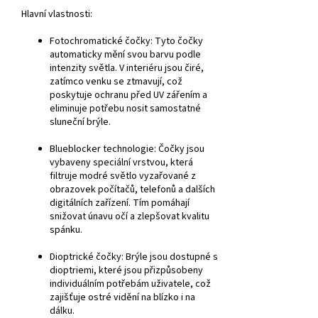
Hlavní vlastnosti:
Fotochromatické čočky:
Tyto čočky
automaticky mění svou barvu podle
intenzity světla. V interiéru jsou čiré,
zatímco venku se ztmavují, což
poskytuje ochranu před UV zářením a
eliminuje potřebu nosit samostatné
sluneční brýle.
Blueblocker technologie:
Čočky jsou
vybaveny speciální vrstvou, která
filtruje modré světlo vyzařované z
obrazovek počítačů, telefonů a dalších
digitálních zařízení. Tím pomáhají
snižovat únavu očí a zlepšovat kvalitu
spánku.
Dioptrické čočky:
Brýle jsou dostupné s
dioptriemi, které jsou přizpůsobeny
individuálním potřebám uživatele, což
zajišťuje ostré vidění na blízko i na
dálku.