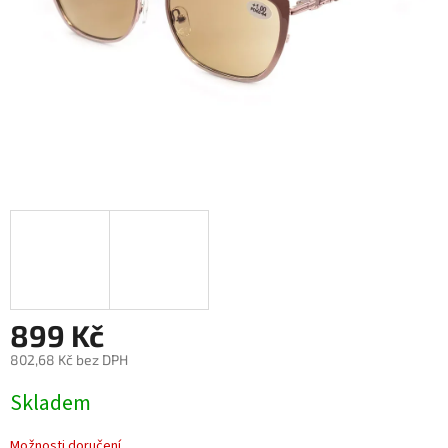
899 Kč
802,68 Kč bez DPH
Měrná
Skladem
cena:
Možnosti doručení