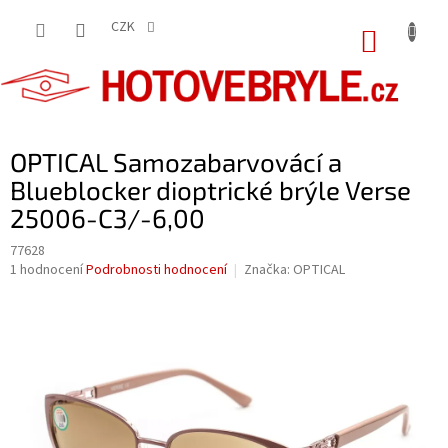
Přejít
na
CZK
NÁKUP
obsah
KOŠÍK
OPTICAL Samozabarvovácí a
Blueblocker dioptrické brýle Verse
25006-C3/-6,00
77628
Průměrné
1 hodnocení
Podrobnosti hodnocení
Značka:
OPTICAL
hodnocení
produktu
je
5,0
z
5
hvězdiček.