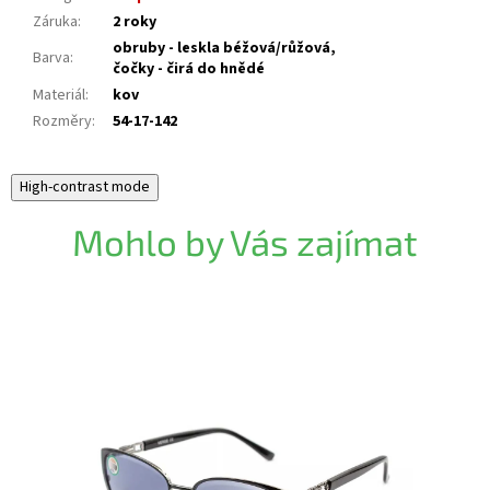
Záruka
:
2 roky
obruby - leskla béžová/růžová,
Barva
:
čočky - čirá do hnědé
Materiál
:
kov
Rozměry
:
54-17-142
High-contrast mode
Mohlo by Vás zajímat