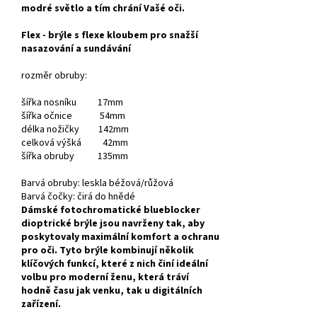
modré světlo a tím chrání Vašé oči.
Flex - brýle s flexe kloubem pro snažší
nasazování a sundávání
rozměr obruby:
šířka nosníku 17mm
šířka očnice 54mm
délka nožičky 142mm
celková výšká 42mm
šířka obruby 135mm
Barvá obruby: leskla béžová/růžová
Barvá čočky: čirá do hnědé
Dámské fotochromatické blueblocker
dioptrické brýle jsou navrženy tak, aby
poskytovaly maximální komfort a ochranu
pro oči. Tyto brýle kombinují několik
klíčových funkcí, které z nich činí ideální
volbu pro moderní ženu, která tráví
hodně času jak venku, tak u digitálních
zařízení.