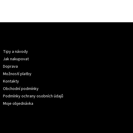
Z
á
p
Informace pro vás
a
t
Tipy a návody
í
Jak nakupovat
Doprava
Možností platby
Kontakty
Obchodní podmínky
Podmínky ochrany osobních údajů
Moje objednávka
Kontakt