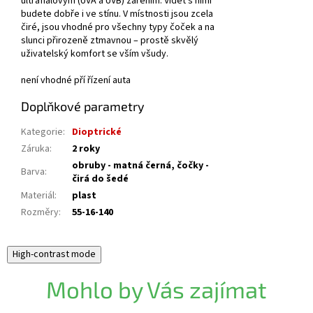
ultrafialovým (UVA a UVB) zářením. Vidět s nimi
budete dobře i ve stínu. V místnosti jsou zcela
čiré, jsou vhodné pro všechny typy čoček a na
slunci přirozeně ztmavnou – prostě skvělý
uživatelský komfort se vším všudy.
není vhodné pří řízení auta
Doplňkové parametry
Kategorie
:
Dioptrické
Záruka
:
2 roky
obruby - matná černá, čočky -
Barva
:
čirá do šedé
Materiál
:
plast
Rozměry
:
55-16-140
High-contrast mode
Mohlo by Vás zajímat