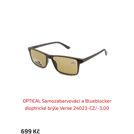
locker
OPTICAL Samozabarvovácí a Blueblocker
OPTIC
/-3,00
dioptrické brýle Verse 24023-C2/-3,00
diop
699 Kč
699 