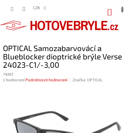
Přejít
na
CZK
NÁKUP
obsah
KOŠÍK
OPTICAL Samozabarvovácí a
Blueblocker dioptrické brýle Verse
24023-C1/-3,00
74367
Průměrné
1 hodnocení
Podrobnosti hodnocení
Značka:
OPTICAL
hodnocení
produktu
je
5,0
z
5
hvězdiček.