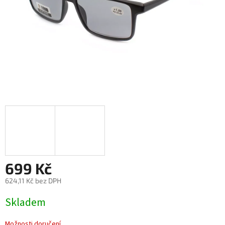
699 Kč
624,11 Kč bez DPH
Měrná
Skladem
cena:
Možnosti doručení