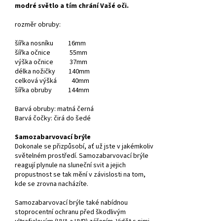
modré světlo a tím chrání Vašé oči.
rozměr obruby:
šířka nosníku 16mm
šířka očnice 55mm
výška očnice 37mm
délka nožičky 140mm
celková výšká 40mm
šířka obruby 144mm
Barvá obruby: matná černá
Barvá čočky: čirá do šedé
Samozabarvovací brýle
Dokonale se přizpůsobí, ať už jste v jakémkoliv
světelném prostředí. Samozabarvovací brýle
reagují plynule na sluneční svit a jejich
propustnost se tak mění v závislosti na tom,
kde se zrovna nacházíte.
Samozabarvovací brýle také nabídnou
stoprocentní ochranu před škodlivým