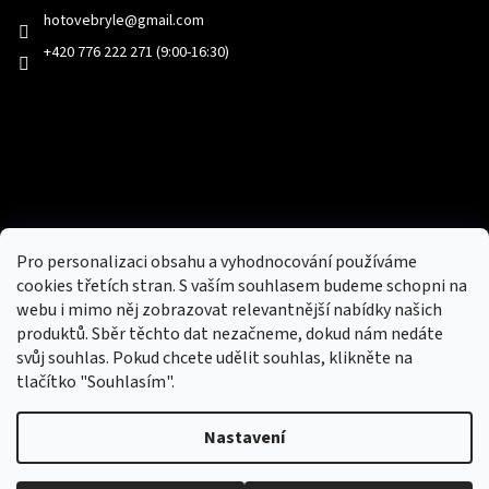
hotovebryle
@
gmail.com
+420 776 222 271 (9:00-16:30)
Facebook
Přijímáme online platby
Pro personalizaci obsahu a vyhodnocování používáme
cookies třetích stran. S vaším souhlasem budeme schopni na
webu i mimo něj zobrazovat relevantnější nabídky našich
produktů. Sběr těchto dat nezačneme, dokud nám nedáte
svůj souhlas. Pokud chcete udělit souhlas, klikněte na
tlačítko "Souhlasím".
Nový obchod s batohy, cestovními zavazadly, tašky a peněženky
Nastavení