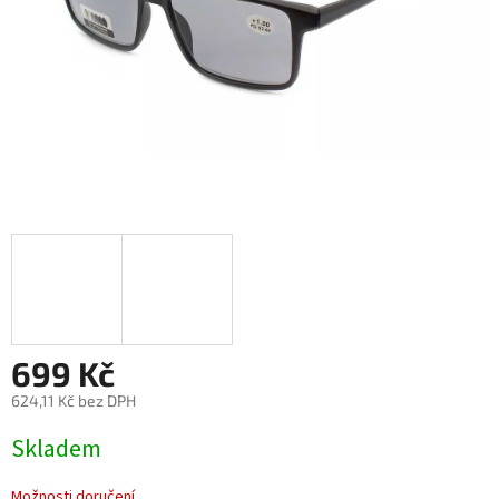
699 Kč
624,11 Kč bez DPH
Měrná
Skladem
cena:
Možnosti doručení