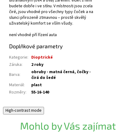
ultrafialovým (UVA a UVB) zářením. Vidět s nimi
budete dobře i ve stínu. V místnosti jsou zcela
čiré, jsou vhodné pro všechny typy čoček a na
slunci přirozeně ztmavnou – prostě skvělý
uživatelský komfort se vším všudy.
není vhodné pří řízení auta
Doplňkové parametry
Kategorie
:
Dioptrické
Záruka
:
2 roky
obruby - matná černá, čočky -
Barva
:
čirá do šedé
Materiál
:
plast
Rozměry
:
55-16-140
High-contrast mode
Mohlo by Vás zajímat