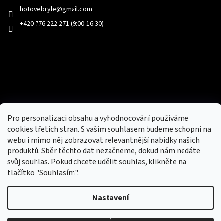
hotovebryle
@
gmail.com
+420 776 222 271 (9:00-16:30)
Facebook
Přijímáme online platby
Pro personalizaci obsahu a vyhodnocování používáme
cookies třetích stran. S vaším souhlasem budeme schopni na
webu i mimo něj zobrazovat relevantnější nabídky našich
produktů. Sběr těchto dat nezačneme, dokud nám nedáte
svůj souhlas. Pokud chcete udělit souhlas, klikněte na
tlačítko "Souhlasím".
Nový obchod s batohy, cestovními zavazadly, tašky a peněženky
Nastavení