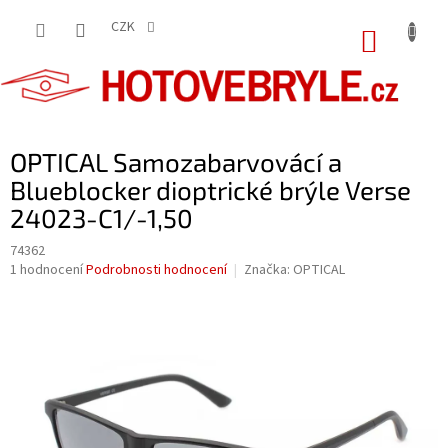
Přejít
na
CZK
NÁKUP
obsah
KOŠÍK
OPTICAL Samozabarvovácí a
Blueblocker dioptrické brýle Verse
24023-C1/-1,50
74362
Průměrné
1 hodnocení
Podrobnosti hodnocení
Značka:
OPTICAL
hodnocení
produktu
je
5,0
z
5
hvězdiček.