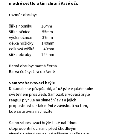
modré světlo a tím chrání Vašé oči.
rozměr obruby:
šířka nosníku 16mm
šířka očnice 55mm
výška očnice 37mm
délka nožičky 140mm
celková výšká 40mm
šířka obruby 144mm
Barvá obruby: matná černá
Barvá čočky: čirá do šedé
Samozabarvovací brýle
Dokonale se přizpůsobí, ať už jste v jakémkoliv
světelném prostředí. Samozabarvovací brýle
reagují plynule na sluneční svit a jejich
propustnost se tak mění v závislosti na tom,
kde se zrovna nacházíte.
Samozabarvovací brýle také nabídnou
stoprocentní ochranu před škodlivým