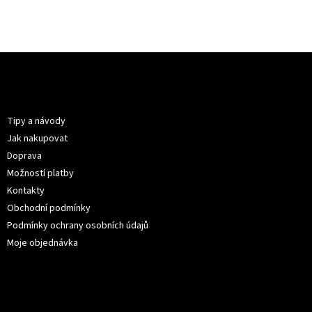
Z
á
p
Informace pro vás
a
t
Tipy a návody
í
Jak nakupovat
Doprava
Možností platby
Kontakty
Obchodní podmínky
Podmínky ochrany osobních údajů
Moje objednávka
Kontakt