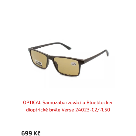
locker
OPTICAL Samozabarvovácí a Blueblocker
OPTIC
-1,50
dioptrické brýle Verse 24023-C2/-1,50
diop
699 Kč
699 