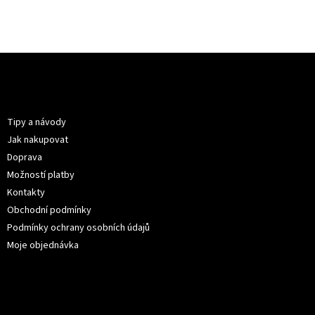
Z
á
p
Informace pro vás
a
t
Tipy a návody
í
Jak nakupovat
Doprava
Možností platby
Kontakty
Obchodní podmínky
Podmínky ochrany osobních údajů
Moje objednávka
Kontakt