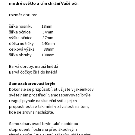
modré světlo a tím chrání Vašé oči.
rozměr obruby:
šířka nosníku 18mm
šířka očnice 54mm
výška očnice 37mm
délka nožičky 140mm
celková výšká 38mm
šířka obruby 138mm
Barvá obruby: matná hnědá
Barvá čočky: čirá do hnědá
Samozabarvovací brýle
Dokonale se přizpůsobí, ať už jste v jakémkoliv
světelném prostředí. Samozabarvovací brýle
reagují plynule na sluneční svit a jejich
propustnost se tak mění v závislosti na tom,
kde se zrovna nacházíte.
Samozabarvovací brýle také nabídnou
stoprocentní ochranu před škodlivým