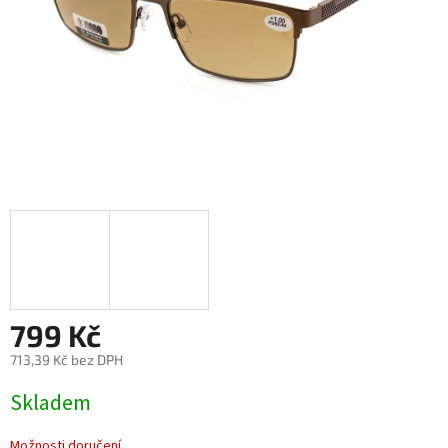
799 Kč
713,39 Kč bez DPH
Měrná
Skladem
cena:
Možnosti doručení