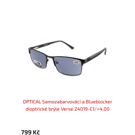
locker
OPTICAL Samozabarvovácí a Blueblocker
OPTIC
+4,00
dioptrické brýle Verse 24019-C1/+4,00
diop
799 Kč
899 