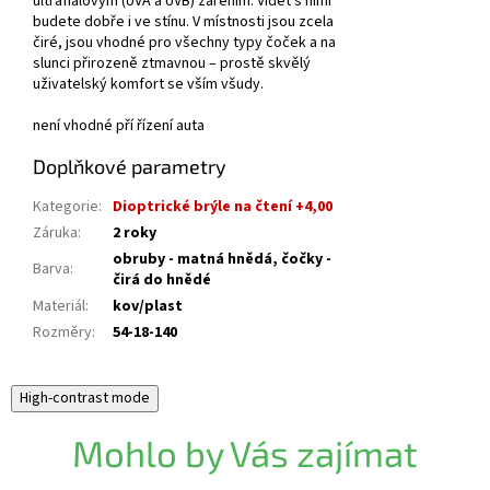
ultrafialovým (UVA a UVB) zářením. Vidět s nimi
budete dobře i ve stínu. V místnosti jsou zcela
čiré, jsou vhodné pro všechny typy čoček a na
slunci přirozeně ztmavnou – prostě skvělý
uživatelský komfort se vším všudy.
není vhodné pří řízení auta
Doplňkové parametry
Kategorie
:
Dioptrické brýle na čtení +4,00
Záruka
:
2 roky
obruby - matná hnědá, čočky -
Barva
:
čirá do hnědé
Materiál
:
kov/plast
Rozměry
:
54-18-140
High-contrast mode
Mohlo by Vás zajímat