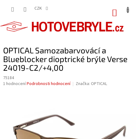
Přejít
na
CZK
NÁKUP
obsah
KOŠÍK
OPTICAL Samozabarvovácí a
Blueblocker dioptrické brýle Verse
24019-C2/+4,00
75184
Průměrné
1 hodnocení
Podrobnosti hodnocení
Značka:
OPTICAL
hodnocení
produktu
je
5,0
z
5
hvězdiček.