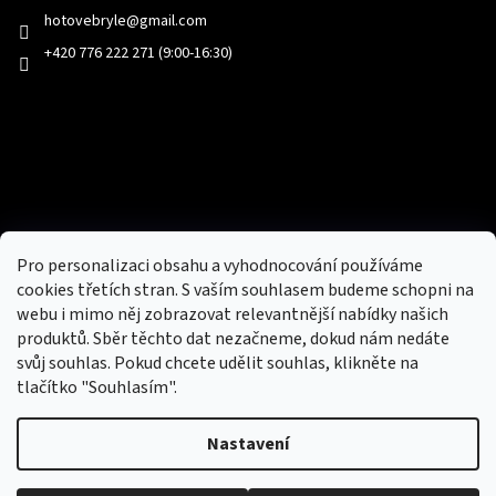
hotovebryle
@
gmail.com
+420 776 222 271 (9:00-16:30)
Facebook
Přijímáme online platby
Pro personalizaci obsahu a vyhodnocování používáme
cookies třetích stran. S vaším souhlasem budeme schopni na
webu i mimo něj zobrazovat relevantnější nabídky našich
produktů. Sběr těchto dat nezačneme, dokud nám nedáte
svůj souhlas. Pokud chcete udělit souhlas, klikněte na
tlačítko "Souhlasím".
Nový obchod s batohy, cestovními zavazadly, tašky a peněženky
Nastavení