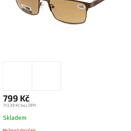
799 Kč
713,39 Kč bez DPH
Měrná
Skladem
cena:
Možnosti doručení