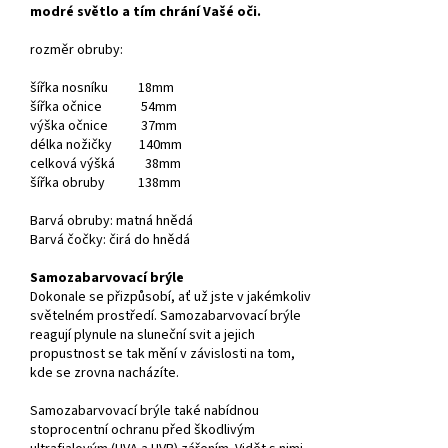
modré světlo a tím chrání Vašé oči.
rozměr obruby:
šířka nosníku 18mm
šířka očnice 54mm
výška očnice 37mm
délka nožičky 140mm
celková výšká 38mm
šířka obruby 138mm
Barvá obruby: matná hnědá
Barvá čočky: čirá do hnědá
Samozabarvovací brýle
Dokonale se přizpůsobí, ať už jste v jakémkoliv
světelném prostředí. Samozabarvovací brýle
reagují plynule na sluneční svit a jejich
propustnost se tak mění v závislosti na tom,
kde se zrovna nacházíte.
Samozabarvovací brýle také nabídnou
stoprocentní ochranu před škodlivým