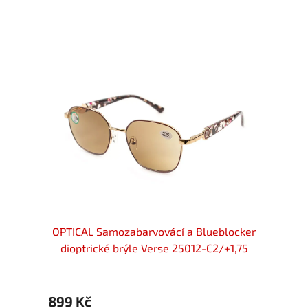
locker
75
OPTICAL Samozabarvovácí a Blueblocker
OPTIC
dioptrické brýle Verse 25012-C2/+1,75
diop
899 Kč
899 