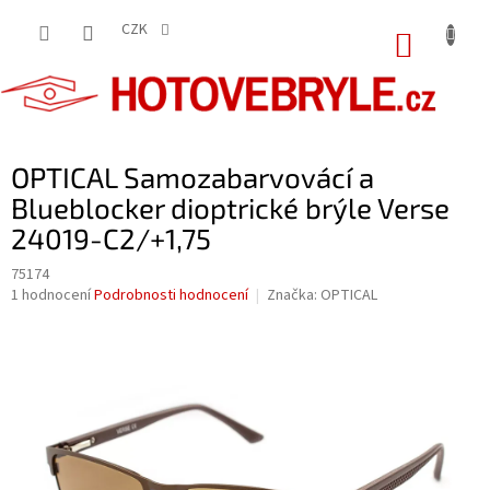
Přejít
na
CZK
NÁKUP
obsah
KOŠÍK
OPTICAL Samozabarvovácí a
Blueblocker dioptrické brýle Verse
24019-C2/+1,75
75174
Průměrné
1 hodnocení
Podrobnosti hodnocení
Značka:
OPTICAL
hodnocení
produktu
je
5,0
z
5
hvězdiček.