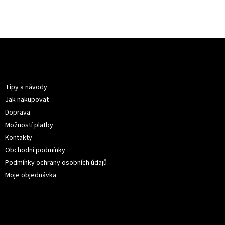
Z
á
p
Informace pro vás
a
t
Tipy a návody
í
Jak nakupovat
Doprava
Možností platby
Kontakty
Obchodní podmínky
Podmínky ochrany osobních údajů
Moje objednávka
Kontakt