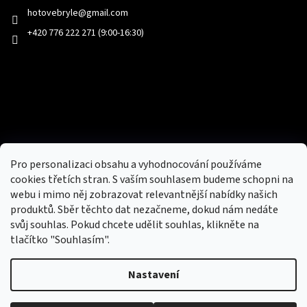
hotovebryle
@
gmail.com
+420 776 222 271 (9:00-16:30)
Facebook
Přijímáme online platby
Pro personalizaci obsahu a vyhodnocování používáme
cookies třetích stran. S vaším souhlasem budeme schopni na
webu i mimo něj zobrazovat relevantnější nabídky našich
produktů. Sběr těchto dat nezačneme, dokud nám nedáte
svůj souhlas. Pokud chcete udělit souhlas, klikněte na
tlačítko "Souhlasím".
Nový obchod s batohy, cestovními zavazadly, tašky a peněženky
Nastavení