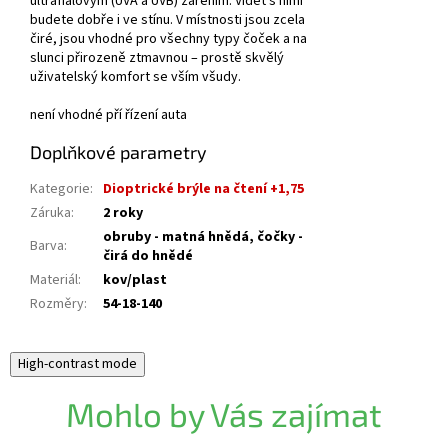
ultrafialovým (UVA a UVB) zářením. Vidět s nimi
budete dobře i ve stínu. V místnosti jsou zcela
čiré, jsou vhodné pro všechny typy čoček a na
slunci přirozeně ztmavnou – prostě skvělý
uživatelský komfort se vším všudy.
není vhodné pří řízení auta
Doplňkové parametry
Kategorie
:
Dioptrické brýle na čtení +1,75
Záruka
:
2 roky
obruby - matná hnědá, čočky -
Barva
:
čirá do hnědé
Materiál
:
kov/plast
Rozměry
:
54-18-140
High-contrast mode
Mohlo by Vás zajímat