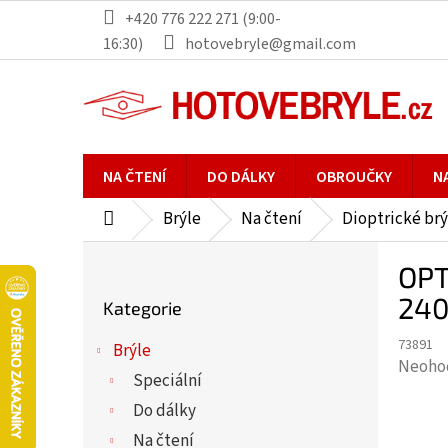
Přejít
+420 776 222 271 (9:00-
na
16:30)
hotovebryle@gmail.com
obsah
NA ČTENÍ
DO DÁLKY
OBROUČKY
N
Brýle
Na čtení
Dioptrické brý
Domů
P
OPT
o
Přeskočit
s
240
Kategorie
kategorie
t
73891
r
Brýle
Průmě
Neoho
a
Speciální
hodno
n
Do dálky
produ
n
je
Na čtení