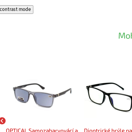
contrast mode
Moh
OPTICAL Samozabarvovácí a
Dioptrické brýle na