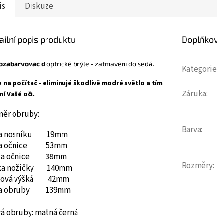
is
Diskuze
ailní popis produktu
Doplňko
ozabarvovac d
ioptrické brýle - zatmavění do šedá.
Kategorie
e na počítač - eliminujé škodlivě modré světlo a tím
Záruka
:
ní Vašé oči.
měr obruby:
Barva
:
ka nosníku 19mm
ka očnice 53mm
ka očnice 38mm
Rozměry
:
ka nožičky 140mm
ková výšká 42mm
ka obruby 139mm
vá obruby: matná černá