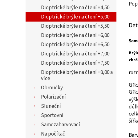
Pop
Dioptrické brýle na čtení +4,50
Dioptrické brýle na čtení +5,00
Det
Dioptrické brýle na čtení +5,50
Dioptrické brýle na čtení +6,00
Sam
Dioptrické brýle na čtení +6,50
Brýl
Dioptrické brýle na čtení +7,00
chrá
Dioptrické brýle na čtení +7,50
Dioptrické brýle na čtení +8,00 a
roz
více
šíř
Obroučky
šíř
Polarizační
výš
Sluneční
dél
cel
Sportovní
šíř
Samozabarvovací
Na počítač
Bar