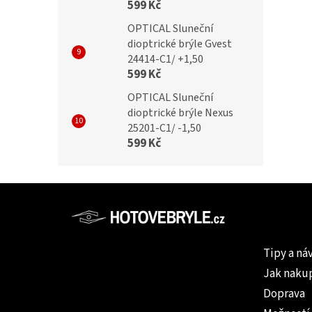
599 Kč
cker dioptrické brýle
Blueblocker dioptrické brýle
OPTICAL Sluneční
C1 /+5,00
24002-C3 /+5,00
dioptrické brýle Gvest
24414-C1/ +1,50
599 Kč
č
799 Kč
OPTICAL Sluneční
dioptrické brýle Nexus
25201-C1/ -1,50
599 Kč
Z
á
p
Informac
a
Tipy a ná
t
Jak naku
í
Doprava