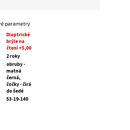
vé parametry
Dioptrické
:
brýle na
čtení +5,00
2 roky
obruby -
matná
černá,
čočky - čirá
do šedé
53-19-140