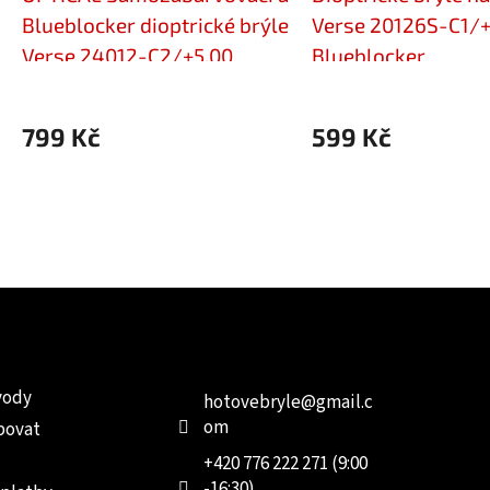
Blueblocker dioptrické brýle
Verse 20126S-C1/+
Verse 24012-C2/+5,00
Blueblocker
799 Kč
599 Kč
e pro vás
Kontakt
Facebo
vody
hotovebryle
@
gmail.c
om
povat
+420 776 222 271 (9:00
-16:30)