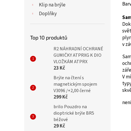
Barv
Klip na brýle
Doplňky
Sam
Doko
svě
Top 10 produktů
plyn
v zá
R2 NÁHRADNÍ OCHRANÉ
GUMIČKY ATPRXG K DIO
Sam
VLOŽKÁM ATPRX
och
23 Kč
záře
V mí
Brýle na čtení s
typy
magnetickým spojem
skvě
V3096 /+2,00 černé
299 Kč
není
brilo Pouzdro na
dioptrické brýle BR5
béžové
29 Kč