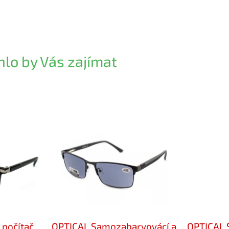
lo by Vás zajímat
 počítač
OPTICAL Samozabarvovácí a
OPTICAL 