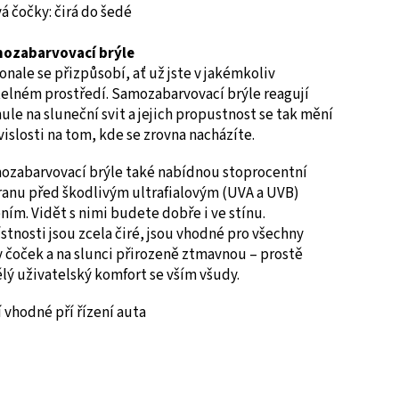
á čočky: čirá do šedé
ozabarvovací brýle
nale se přizpůsobí, ať už jste v jakémkoliv
telném prostředí. Samozabarvovací brýle reagují
ule na sluneční svit a jejich propustnost se tak mění
vislosti na tom, kde se zrovna nacházíte.
ozabarvovací brýle také nabídnou stoprocentní
ranu před škodlivým ultrafialovým (UVA a UVB)
ním. Vidět s nimi budete dobře i ve stínu.
stnosti jsou zcela čiré, jsou vhodné pro všechny
 čoček a na slunci přirozeně ztmavnou – prostě
lý uživatelský komfort se vším všudy.
 vhodné pří řízení auta