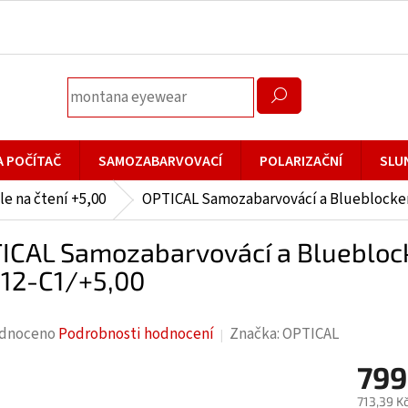
A POČÍTAČ
SAMOZABARVOVACÍ
POLARIZAČNÍ
SLU
le na čtení +5,00
OPTICAL Samozabarvovácí a Blueblocker 
ICAL Samozabarvovácí a Blueblocke
12-C1/+5,00
rné
dnoceno
Podrobnosti hodnocení
Značka:
OPTICAL
cení
799
ktu
713,39 K