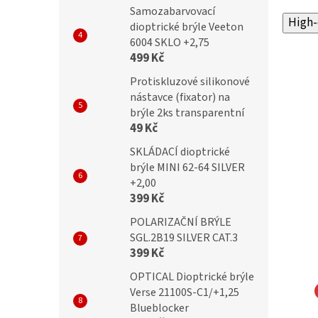
Samozabarvovací
High-
dioptrické brýle Veeton
6004 SKLO +2,75
499 Kč
Protiskluzové silikonové
nástavce (fixator) na
brýle 2ks transparentní
49 Kč
SKLÁDACÍ dioptrické
brýle MINI 62-64 SILVER
+2,00
399 Kč
POLARIZAČNÍ BRÝLE
SGL.2B19 SILVER CAT.3
399 Kč
OPTICAL Dioptrické brýle
Verse 21100S-C1/+1,25
Blueblocker
L Samozabarvovácí a
OPTICAL Samozabarvovácí a