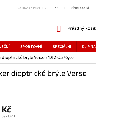
Velikost textu
CZK
Přihlášení
NÁKUPNÍ
Prázdný košík
KOŠÍK
NEČNÍ
SPORTOVNÍ
SPECIÁLNÍ
KLIP NA BRÝLE
dioptrické brýle Verse 24012-C1/+5,00
r dioptrické brýle Verse
 Kč
č bez DPH