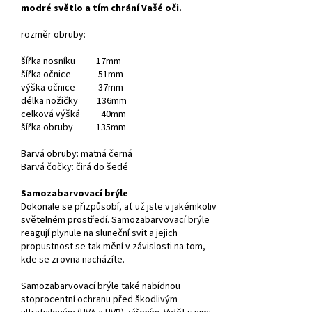
modré světlo a tím chrání Vašé oči.
rozměr obruby:
šířka nosníku 17mm
šířka očnice 51mm
výška očnice 37mm
délka nožičky 136mm
celková výšká 40mm
šířka obruby 135mm
Barvá obruby: matná černá
Barvá čočky: čirá do šedé
Samozabarvovací brýle
Dokonale se přizpůsobí, ať už jste v jakémkoliv
světelném prostředí. Samozabarvovací brýle
reagují plynule na sluneční svit a jejich
propustnost se tak mění v závislosti na tom,
kde se zrovna nacházíte.
Samozabarvovací brýle také nabídnou
stoprocentní ochranu před škodlivým