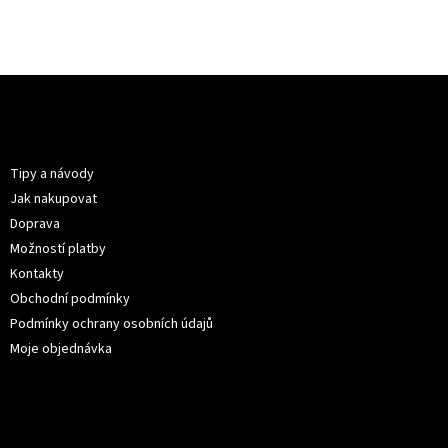
Z
á
p
Informace pro vás
a
t
Tipy a návody
í
Jak nakupovat
Doprava
Možností platby
Kontakty
Obchodní podmínky
Podmínky ochrany osobních údajů
Moje objednávka
Kontakt