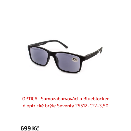
locker
OPTICAL Samozabarvovácí a Blueblocker
OPTIC
-3,75
dioptrické brýle Seventy 25512-C2/-3,50
diop
699 Kč
899 