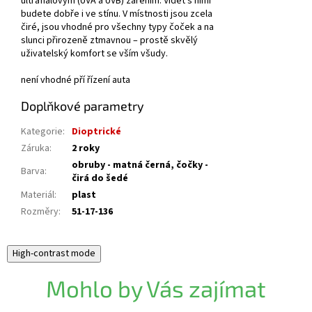
ultrafialovým (UVA a UVB) zářením. Vidět s nimi
budete dobře i ve stínu. V místnosti jsou zcela
čiré, jsou vhodné pro všechny typy čoček a na
slunci přirozeně ztmavnou – prostě skvělý
uživatelský komfort se vším všudy.
není vhodné pří řízení auta
Doplňkové parametry
Kategorie
:
Dioptrické
Záruka
:
2 roky
obruby - matná černá, čočky -
Barva
:
čirá do šedé
Materiál
:
plast
Rozměry
:
51-17-136
High-contrast mode
Mohlo by Vás zajímat