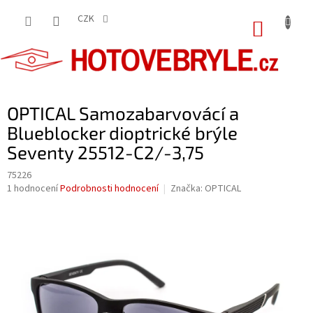
Přejít
na
CZK
NÁKUP
obsah
KOŠÍK
OPTICAL Samozabarvovácí a
Blueblocker dioptrické brýle
Seventy 25512-C2/-3,75
75226
Průměrné
1 hodnocení
Podrobnosti hodnocení
Značka:
OPTICAL
hodnocení
produktu
je
5,0
z
5
hvězdiček.