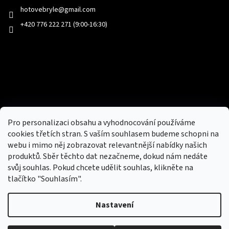
hotovebryle
@
gmail.com
+420 776 222 271 (9:00-16:30)
Facebook
Přijímáme online platby
Pro personalizaci obsahu a vyhodnocování používáme
cookies třetích stran. S vaším souhlasem budeme schopni na
webu i mimo něj zobrazovat relevantnější nabídky našich
produktů. Sběr těchto dat nezačneme, dokud nám nedáte
svůj souhlas. Pokud chcete udělit souhlas, klikněte na
tlačítko "Souhlasím".
Nový obchod s batohy, cestovními zavazadly, tašky a peněženky
Nastavení