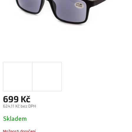
699 Kč
624,11 Kč bez DPH
Měrná
Skladem
cena:
Možnosti doručení