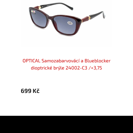
locker
OPTICAL Samozabarvovácí a Blueblocker
OPTIC
/+3,75
dioptrické brýle 24002-C3 /+3,75
di
699 Kč
699 
Z
á
p