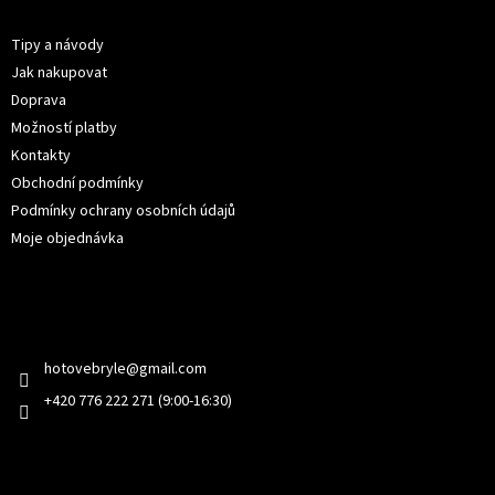
Informace pro vás
a
t
Tipy a návody
í
Jak nakupovat
Doprava
Možností platby
Kontakty
Obchodní podmínky
Podmínky ochrany osobních údajů
Moje objednávka
Kontakt
hotovebryle
@
gmail.com
+420 776 222 271 (9:00-16:30)