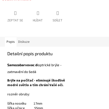
ZEPTAT SE
HLÍDAT
SDÍLET
Popis
Diskuze
Detailní popis produktu
Samozabarvovac d
ioptrické brýle -
zatmavění do šedá
Brýle na počítač - eliminujé škodlivě
modré světlo a tím chrání Vašé oči.
rozměr obruby:
šířka nosníku 17mm
šířka očnice 55mm