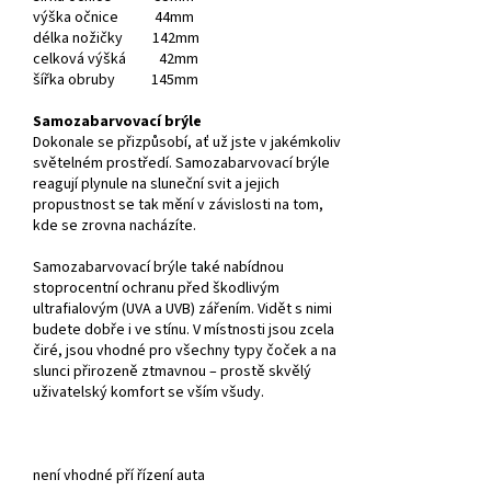
výška očnice 44mm
délka nožičky 142mm
celková výšká 42mm
šířka obruby 145mm
Samozabarvovací brýle
Dokonale se přizpůsobí, ať už jste v jakémkoliv
světelném prostředí. Samozabarvovací brýle
reagují plynule na sluneční svit a jejich
propustnost se tak mění v závislosti na tom,
kde se zrovna nacházíte.
Samozabarvovací brýle také nabídnou
stoprocentní ochranu před škodlivým
ultrafialovým (UVA a UVB) zářením. Vidět s nimi
budete dobře i ve stínu. V místnosti jsou zcela
čiré, jsou vhodné pro všechny typy čoček a na
slunci přirozeně ztmavnou – prostě skvělý
uživatelský komfort se vším všudy.
není vhodné pří řízení auta