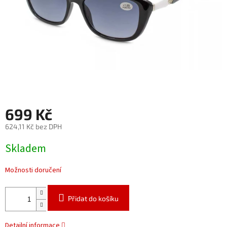
699 Kč
624,11 Kč bez DPH
Měrná
Skladem
cena:
Možnosti doručení
Přidat do košíku
Detailní informace