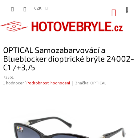
Přejít
na
CZK
NÁKUP
obsah
KOŠÍK
OPTICAL Samozabarvovácí a
Blueblocker dioptrické brýle 24002-
C1 /+3,75
73361
Průměrné
1 hodnocení
Podrobnosti hodnocení
Značka:
OPTICAL
hodnocení
produktu
je
5,0
z
5
hvězdiček.