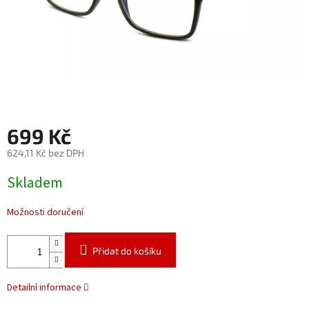
699 Kč
624,11 Kč bez DPH
Měrná
Skladem
cena:
Možnosti doručení
Přidat do košíku
Detailní informace