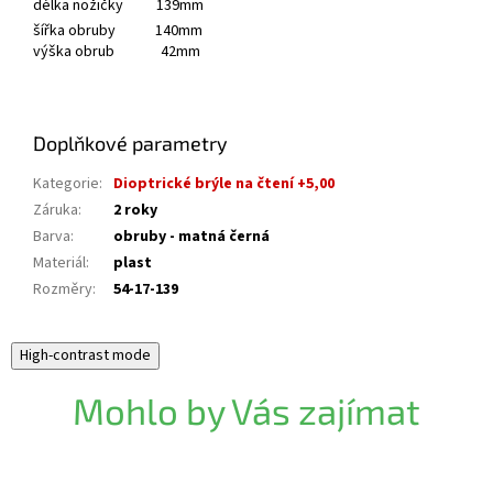
délka nožičky 139mm
šířka obruby 140mm
výška obrub 42mm
Doplňkové parametry
Kategorie
:
Dioptrické brýle na čtení +5,00
Záruka
:
2 roky
Barva
:
obruby - matná černá
Materiál
:
plast
Rozměry
:
54-17-139
High-contrast mode
Mohlo by Vás zajímat