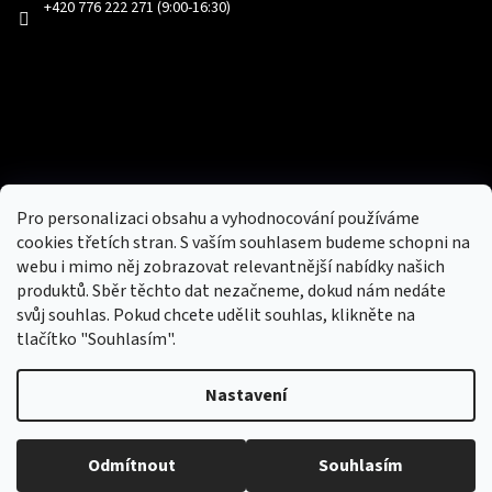
+420 776 222 271 (9:00-16:30)
Facebook
Přijímáme online platby
Pro personalizaci obsahu a vyhodnocování používáme
cookies třetích stran. S vaším souhlasem budeme schopni na
webu i mimo něj zobrazovat relevantnější nabídky našich
produktů. Sběr těchto dat nezačneme, dokud nám nedáte
svůj souhlas. Pokud chcete udělit souhlas, klikněte na
tlačítko "Souhlasím".
Nový obchod s batohy, cestovními zavazadly, tašky a peněženky
Nastavení
Copyright 2026
hotovebryle.cz
. Všechna práva
Vytvořil
Odmítnout
Souhlasím
vyhrazena.
Upravit nastavení cookies
Shoptet