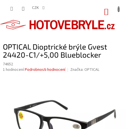
Přejít
na
CZK
NÁKUP
obsah
KOŠÍK
OPTICAL Dioptrické brýle Gvest
24420-C1/+5,00 Blueblocker
74652
Průměrné
1 hodnocení
Podrobnosti hodnocení
Značka:
OPTICAL
hodnocení
produktu
je
5,0
z
5
hvězdiček.