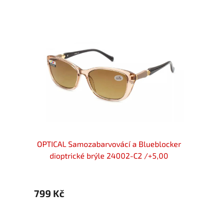
locker
OPTICAL Samozabarvovácí a Blueblocker
OPTIC
+5,00
dioptrické brýle 24002-C2 /+5,00
di
799 Kč
799 