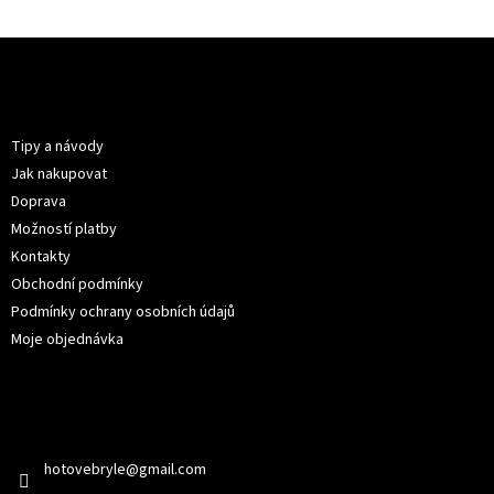
Z
á
p
Informace pro vás
a
t
Tipy a návody
í
Jak nakupovat
Doprava
Možností platby
Kontakty
Obchodní podmínky
Podmínky ochrany osobních údajů
Moje objednávka
Kontakt
hotovebryle
@
gmail.com