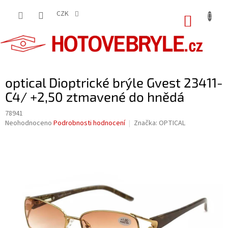
Přejít
na
CZK
NÁKUP
obsah
KOŠÍK
optical Dioptrické brýle Gvest 23411-
C4/ +2,50 ztmavené do hnědá
78941
Průměrné
Neohodnoceno
Podrobnosti hodnocení
Značka:
OPTICAL
hodnocení
produktu
je
0,0
z
5
hvězdiček.