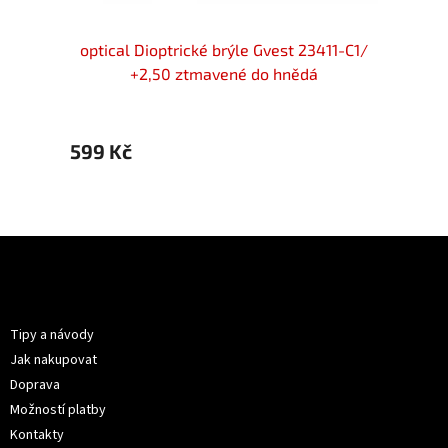
locker
optical Dioptrické brýle Gvest 23411-C1/
optic
+2,50
+2,50 ztmavené do hnědá
599 Kč
599 
Z
á
p
Informace pro vás
a
t
Tipy a návody
í
Jak nakupovat
Doprava
Možností platby
Kontakty