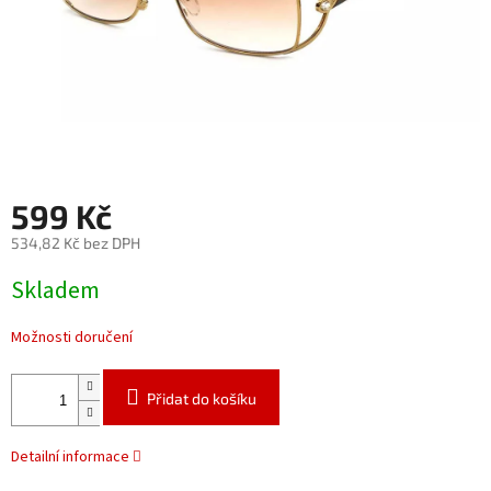
599 Kč
534,82 Kč bez DPH
Měrná
Skladem
cena:
Možnosti doručení
Přidat do košíku
Detailní informace