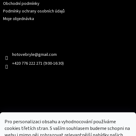
Obchodní podmínky
Podmínky ochrany osobních údajů
Moje objednávka
Kontakt
hotovebryle
@
gmail.com
+420 776 222 271 (9:00-16:30)
Facebook
Přijímáme online platby
Pro personalizaci obsahu a vyhodnocování používáme
cookies třetích stran. S vaším souhlasem budeme schopni na
webu i mimo něj zobrazovat relevantnější nabídky našich