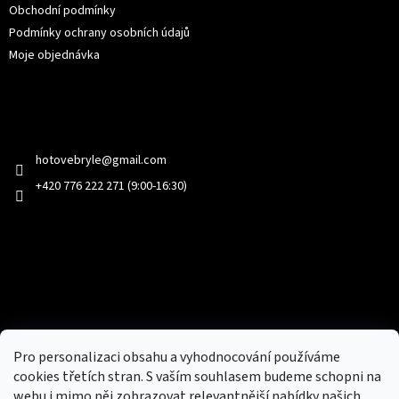
Obchodní podmínky
Podmínky ochrany osobních údajů
Moje objednávka
Kontakt
hotovebryle
@
gmail.com
+420 776 222 271 (9:00-16:30)
Facebook
Přijímáme online platby
Pro personalizaci obsahu a vyhodnocování používáme
cookies třetích stran. S vaším souhlasem budeme schopni na
webu i mimo něj zobrazovat relevantnější nabídky našich