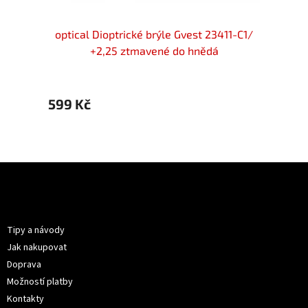
Seventy
optical Dioptrické brýle Gvest 23411-C1/
optic
+2,25 ztmavené do hnědá
599 Kč
599 
Z
á
p
Informace pro vás
a
t
Tipy a návody
í
Jak nakupovat
Doprava
Možností platby
Kontakty