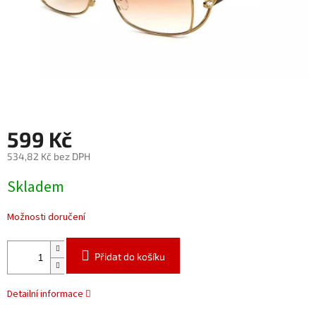
599 Kč
534,82 Kč bez DPH
Měrná
Skladem
cena:
Možnosti doručení
Přidat do košíku
Detailní informace