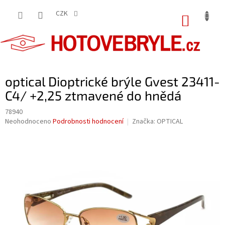
Přejít
na
CZK
NÁKUP
obsah
KOŠÍK
optical Dioptrické brýle Gvest 23411-
C4/ +2,25 ztmavené do hnědá
78940
Průměrné
Neohodnoceno
Podrobnosti hodnocení
Značka:
OPTICAL
hodnocení
produktu
je
0,0
z
5
hvězdiček.