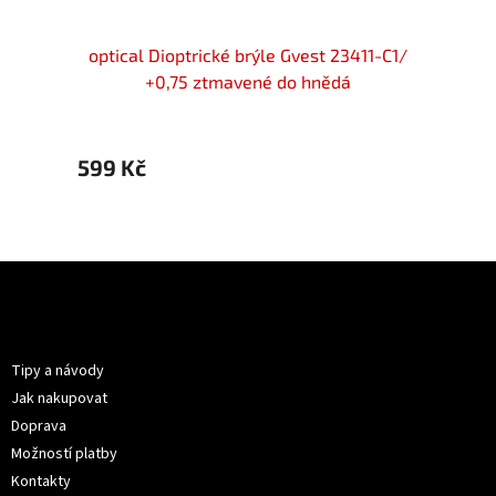
4021-
optical Dioptrické brýle Gvest 23411-C1/
optic
+0,75 ztmavené do hnědá
599 Kč
599 
Z
á
p
Informace pro vás
a
t
Tipy a návody
í
Jak nakupovat
Doprava
Možností platby
Kontakty