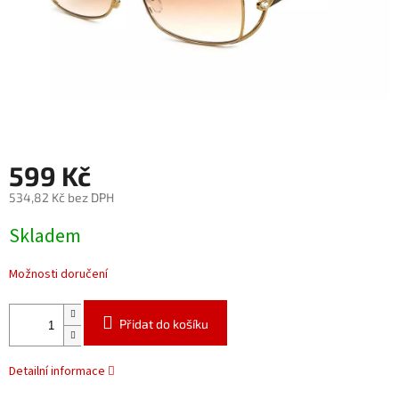
599 Kč
534,82 Kč bez DPH
Měrná
Skladem
cena:
Možnosti doručení
Přidat do košíku
Detailní informace