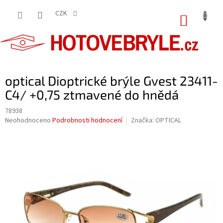
Přejít
na
CZK
NÁKUP
obsah
KOŠÍK
optical Dioptrické brýle Gvest 23411-
C4/ +0,75 ztmavené do hnědá
78938
Průměrné
Neohodnoceno
Podrobnosti hodnocení
Značka:
OPTICAL
hodnocení
produktu
je
0,0
z
5
hvězdiček.