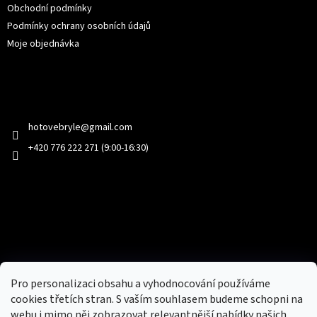
Obchodní podmínky
Podmínky ochrany osobních údajů
Moje objednávka
Kontakt
hotovebryle
@
gmail.com
+420 776 222 271 (9:00-16:30)
Facebook
Přijímáme online platby
Pro personalizaci obsahu a vyhodnocování používáme
cookies třetích stran. S vaším souhlasem budeme schopni na
webu i mimo něj zobrazovat relevantnější nabídky našich