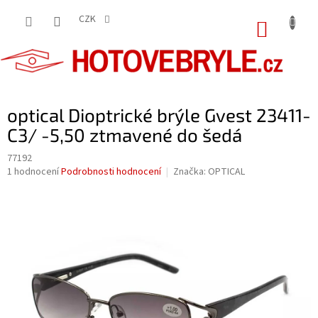
Přejít
na
CZK
NÁKUP
obsah
KOŠÍK
optical Dioptrické brýle Gvest 23411-
C3/ -5,50 ztmavené do šedá
77192
Průměrné
1 hodnocení
Podrobnosti hodnocení
Značka:
OPTICAL
hodnocení
produktu
je
5,0
z
5
hvězdiček.