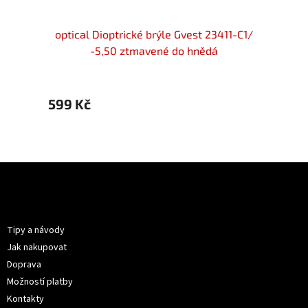
ost
optical Dioptrické brýle Gvest 23411-C1/
optic
0 Flex
-5,50 ztmavené do hnědá
599 Kč
599 
Z
á
p
Informace pro vás
a
t
Tipy a návody
í
Jak nakupovat
Doprava
Možností platby
Kontakty