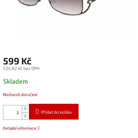
599 Kč
534,82 Kč bez DPH
Měrná
Skladem
cena:
Možnosti doručení
Přidat do košíku
Detailní informace