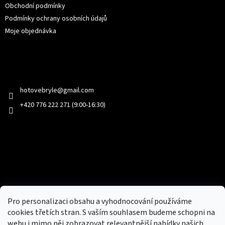
Obchodní podmínky
Podmínky ochrany osobních údajů
Moje objednávka
Kontakt
hotovebryle
@
gmail.com
+420 776 222 271 (9:00-16:30)
Facebook
Přijímáme online platby
Pro personalizaci obsahu a vyhodnocování používáme
cookies třetích stran. S vaším souhlasem budeme schopni na
webu i mimo něj zobrazovat relevantnější nabídky našich