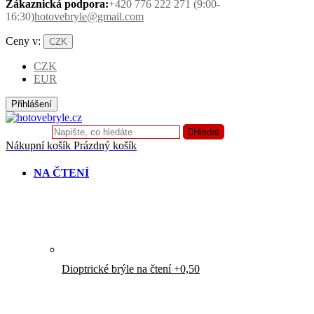
Zákaznická podpora:
+420 776 222 271 (9:00-
16:30)
hotovebryle@gmail.com
Ceny v:
CZK
CZK
EUR
Přihlášení
Hledat
Nákupní košík
Prázdný košík
NA ČTENÍ
Dioptrické brýle na čtení +0,50