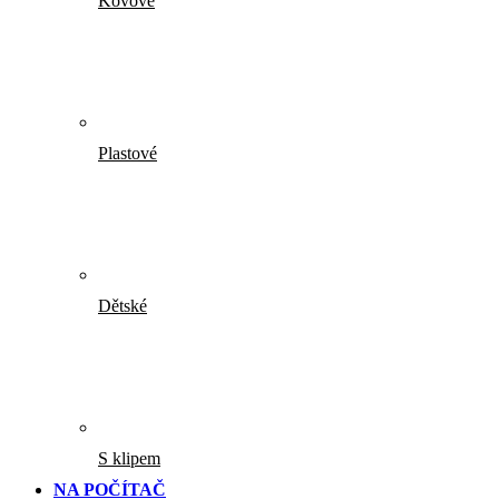
Kovové
Plastové
Dětské
S klipem
NA POČÍTAČ