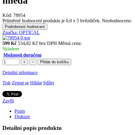
hnědá
Kód:
78954
Průměrné hodnocení produktu je 0,0 z 5 hvězdiček.
Neohodnoceno
Podrobnosti hodnocení
Značka:
OPTICAL
599 Kč
534,82 Kč bez DPH
Měrná cena:
Skladem
Možnosti doručení
+
−
Přidat do košíku
Detailní informace
Tisk
Zeptat se
Hlídat
Sdílet
Zavřít
Popis
Diskuze
Detailní popis produktu