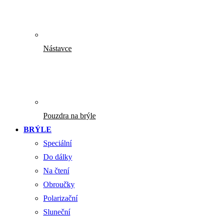
Nástavce
Pouzdra na brýle
BRÝLE
Speciální
Do dálky
Na čtení
Obroučky
Polarizační
Sluneční