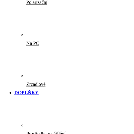
Polarizační
Na PC
Zrcadlové
DOPLŇKY
Prostředky na čištění