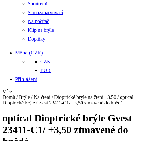
Sportovní
Samozabarvovací
Na počítač
Klip na brýle
Doplňky
Měna
(CZK)
CZK
EUR
Přihlášení
Více
Domů
/
Brýle
/
Na čtení
/
Dioptrické brýle na čtení +3,50
/
optical
Dioptrické brýle Gvest 23411-C1/ +3,50 ztmavené do hnědá
optical Dioptrické brýle Gvest
23411-C1/ +3,50 ztmavené do