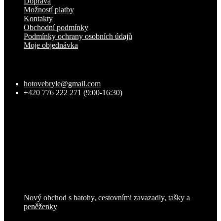
Doprava
Možností platby
Kontakty
Obchodní podmínky
Podmínky ochrany osobních údajů
Moje objednávka
Kontakt
hotovebryle
@
gmail.com
+420 776 222 271 (9:00-16:30)
Facebook
Přijímáme online platby
Nový obchod s batohy, cestovními zavazadly, tašky a
peněženky