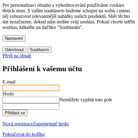
Pro personalizaci obsahu a vyhodnocování používáme cookies
třetích stran. S vaším souhlasem budeme schopni na webu i mimo
něj zobrazovat relevantnější nabídky našich produktů. Sběr těchto
dat nezačneme, dokud nám nedáte svůj souhlas. Pokud chcete udělit
souhlas, klikněte na tlačítko "Souhlasím".
Nastavení
Odmítnout
Souhlasím
Přejít na obsah
Přihlášení k vašemu účtu
E-mail
Heslo
Nemůžete vyplnit toto pole
Přihlásit se
Nová registrace
Zapomenuté heslo
Pokračovat do košíku