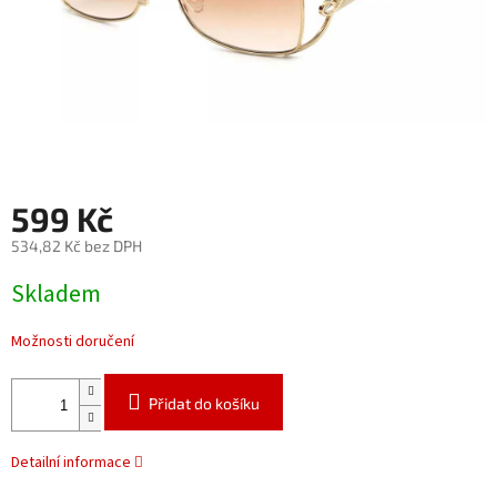
599 Kč
534,82 Kč bez DPH
Měrná
Skladem
cena:
Možnosti doručení
Přidat do košíku
Detailní informace