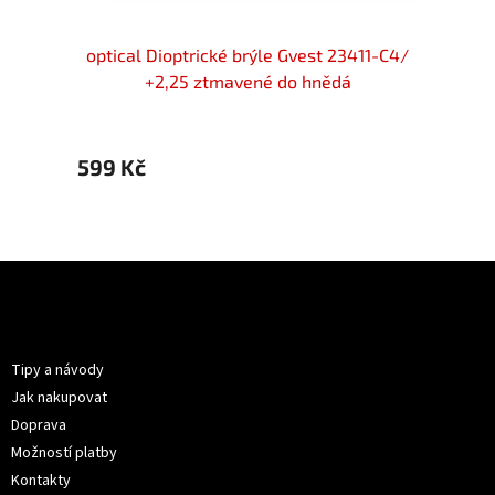
Seventy
optical Dioptrické brýle Gvest 23411-C4/
optic
+2,25 ztmavené do hnědá
599 Kč
599 
Z
á
p
Informace pro vás
a
t
Tipy a návody
í
Jak nakupovat
Doprava
Možností platby
Kontakty