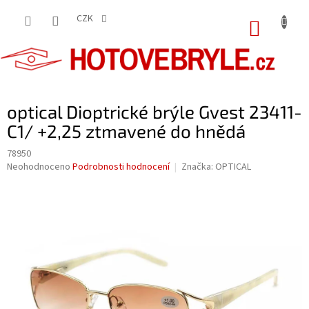
Přejít
na
CZK
NÁKUP
obsah
KOŠÍK
optical Dioptrické brýle Gvest 23411-
C1/ +2,25 ztmavené do hnědá
78950
Průměrné
Neohodnoceno
Podrobnosti hodnocení
Značka:
OPTICAL
hodnocení
produktu
je
0,0
z
5
hvězdiček.