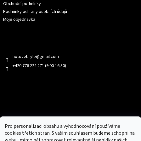
Obchodní podmínky
Podmínky ochrany osobních údajů
Moje objednávka
Kontakt
hotovebryle
@
gmail.com
+420 776 222 271 (9:00-16:30)
Facebook
Přijímáme online platby
Pro personalizaci obsahu a vyhodnocování používáme
cookies třetích stran. S vaším souhlasem budeme schopni na
webu i mimo něj zobrazovat relevantnější nabídky našich