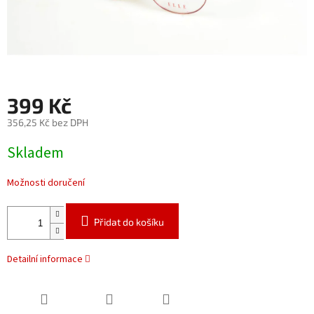
399 Kč
356,25 Kč bez DPH
Měrná
Skladem
cena:
Možnosti doručení
Přidat do košíku
Detailní informace