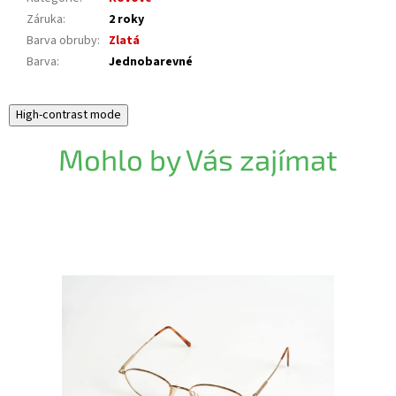
Záruka
:
2 roky
Barva obruby
:
Zlatá
Barva
:
Jednobarevné
High-contrast mode
Mohlo by Vás zajímat