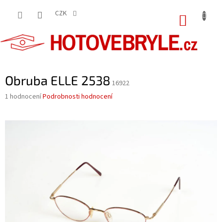
Přejít
na
CZK
NÁKUP
obsah
KOŠÍK
Obruba ELLE 2538
16922
Průměrné
1 hodnocení
Podrobnosti hodnocení
hodnocení
produktu
je
5,0
z
5
hvězdiček.