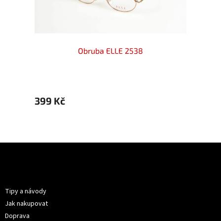
Obruba ELLE 2538
399 Kč
399 
Z
á
p
Informace pro vás
a
t
Tipy a návody
í
Jak nakupovat
Doprava